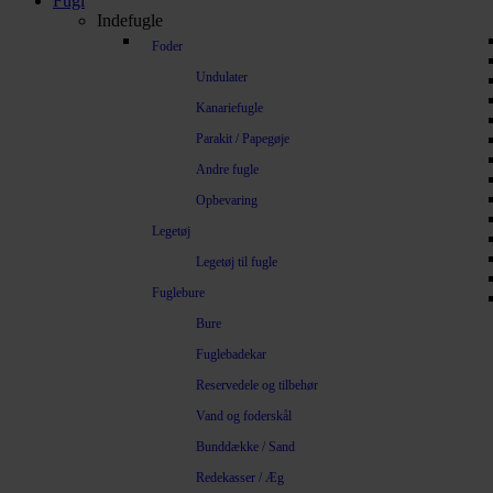
Fugl
Indefugle
Foder
Undulater
Kanariefugle
Parakit / Papegøje
Andre fugle
Opbevaring
Legetøj
Legetøj til fugle
Fuglebure
Bure
Fuglebadekar
Reservedele og tilbehør
Vand og foderskål
Bunddække / Sand
Redekasser / Æg