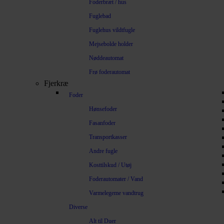
Foderbræt / hus
Fuglebad
Fuglehus vildtfugle
Mejsebolde holder
Nøddeautomat
Frø foderautomat
Fjerkræ
Foder
Hønsefoder
Fasanfoder
Transportkasser
Andre fugle
Kosttilskud / Utøj
Foderautomater / Vand
Varmelegeme vandtrug
Diverse
Alt til Duer