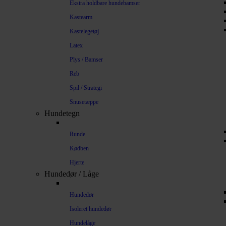
Ekstra holdbare hundebamser
Kastearm
Kastelegetøj
Latex
Plys / Bamser
Reb
Spil / Strategi
Snusetæppe
Hundetegn
Runde
Kødben
Hjerte
Hundedør / Låge
Hundedør
Isoleret hundedør
Hundelåge