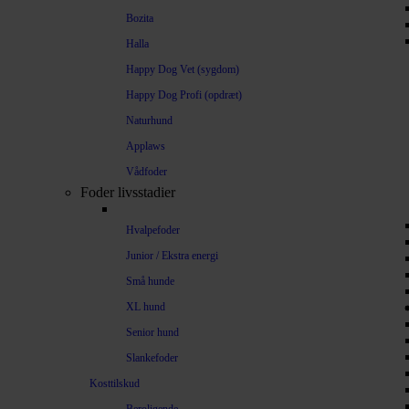
Bozita
Halla
Happy Dog Vet (sygdom)
Happy Dog Profi (opdræt)
Naturhund
Applaws
Vådfoder
Foder livsstadier
Hvalpefoder
Junior / Ekstra energi
Små hunde
XL hund
Senior hund
Slankefoder
Kosttilskud