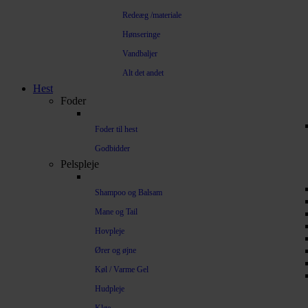
Redeæg /materiale
Hønseringe
Vandbaljer
Alt det andet
Hest
Foder
Foder til hest
Godbidder
Pelspleje
Shampoo og Balsam
Mane og Tail
Hovpleje
Ører og øjne
Køl / Varme Gel
Hudpleje