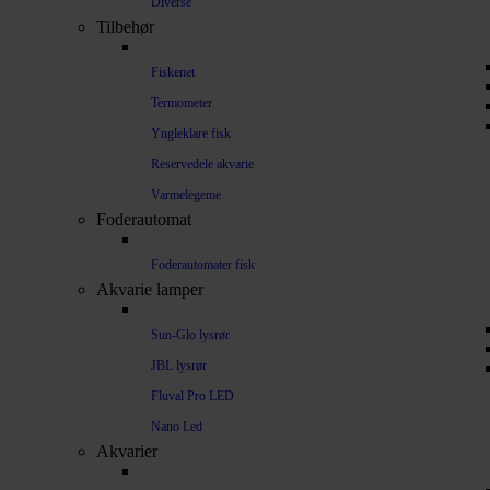
Diverse
Tilbehør
Fiskenet
Termometer
Yngleklare fisk
Reservedele akvarie
Varmelegeme
Foderautomat
Foderautomater fisk
Akvarie lamper
Sun-Glo lysrør
JBL lysrør
Fluval Pro LED
Nano Led
Akvarier