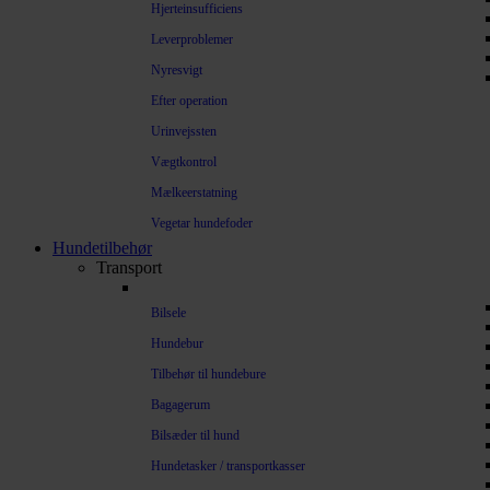
Hjerteinsufficiens
Leverproblemer
Nyresvigt
Efter operation
Urinvejssten
Vægtkontrol
Mælkeerstatning
Vegetar hundefoder
Hundetilbehør
Transport
Bilsele
Hundebur
Tilbehør til hundebure
Bagagerum
Bilsæder til hund
Hundetasker / transportkasser