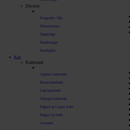
Diverse
Fnugruller / Hår
Klistermærker
Nøgleringe
Hundetrappe
Kravlegård
Kat
Kattemad
Applaws kattefoder
Bozita kattefoder
Catit kattefoder
Chicopee kattefoder
Edgard og Cooper foder
Happy Cat foder
Leonardo