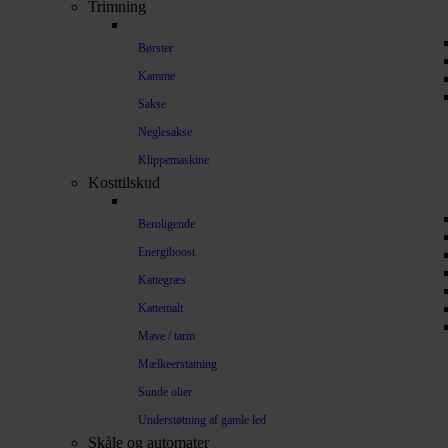
Trimning
Børster
Kamme
Sakse
Neglesakse
Klippemaskine
Kosttilskud
Beroligende
Energiboost
Kattegræs
Kattemalt
Mave / tarm
Mælkeerstatning
Sunde olier
Understøtning af gamle led
Skåle og automater