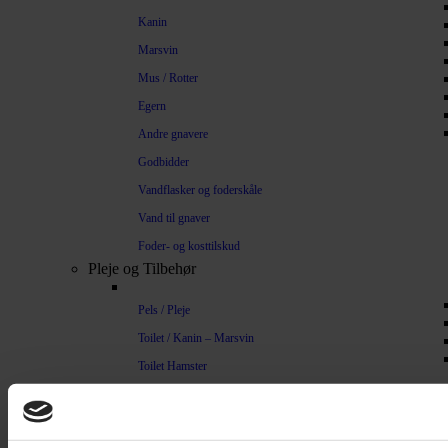
Kanin
Marsvin
Mus / Rotter
Egern
Andre gnavere
Godbidder
Vandflasker og foderskåle
Vand til gnaver
Foder- og kosttilskud
Pleje og Tilbehør
Pels / Pleje
Toilet / Kanin – Marsvin
Toilet Hamster
Børste / Kam
Shampoo
Bure