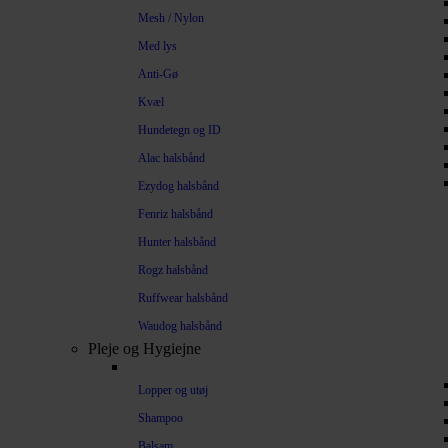
Mesh / Nylon
Med lys
Anti-Gø
Kvæl
Hundetegn og ID
Alac halsbånd
Ezydog halsbånd
Fenriz halsbånd
Hunter halsbånd
Rogz halsbånd
Ruffwear halsbånd
Waudog halsbånd
Pleje og Hygiejne
Lopper og utøj
Shampoo
Balsam