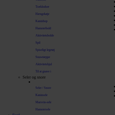
Træklodser
Hængekøje
Kaninhop
Hamsterbold
Aktivitetsbolde
Spil
Spiseligt legetøj
Snusetæppe
Aktivitetshjul
Til at gnave i
Seler og snore
Seler / Snore
Kaninsele
Marsvin-sele
Hamstersele