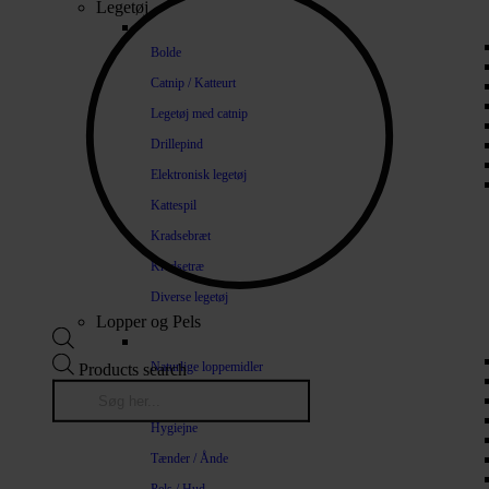
Legetøj
Bolde
Catnip / Katteurt
Legetøj med catnip
Drillepind
Elektronisk legetøj
Kattespil
Kradsebræt
Kradsetræ
Diverse legetøj
Lopper og Pels
Naturlige loppemidler
Products search
Shampoo / Balsam
Hygiejne
Tænder / Ånde