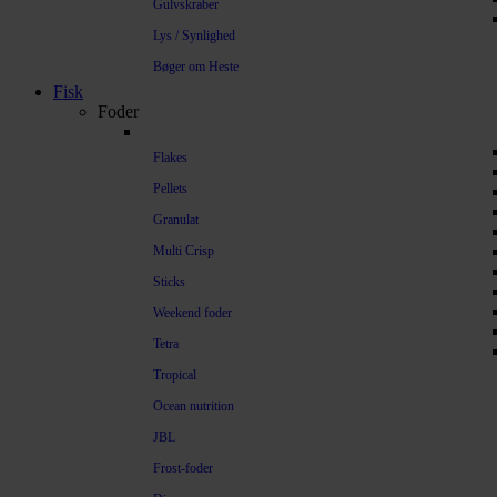
Gulvskraber
Lys / Synlighed
Bøger om Heste
Fisk
Foder
Flakes
Pellets
Granulat
Multi Crisp
Sticks
Weekend foder
Tetra
Tropical
Ocean nutrition
JBL
Frost-foder