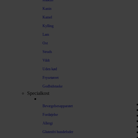
Kalkun
Kanin
Kamel
Kylling
Lam
Ost
Struds
Vildt
Uden kød
Frysetørret
Godbidstaske
Specialkost
Bevægelsesapparatet
Fordøjelse
Allergi
Glutenfri hundefoder