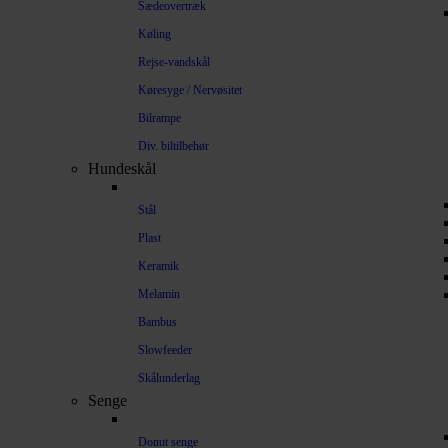
Sædeovertræk
Køling
Rejse-vandskål
Køresyge / Nervøsitet
Bilrampe
Div. biltilbehør
Hundeskål
Stål
Plast
Keramik
Melamin
Bambus
Slowfeeder
Skålunderlag
Senge
Donut senge