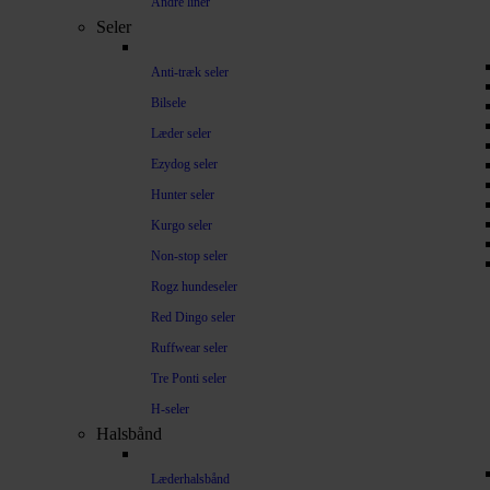
Andre liner
Seler
Anti-træk seler
Bilsele
Læder seler
Ezydog seler
Hunter seler
Kurgo seler
Non-stop seler
Rogz hundeseler
Red Dingo seler
Ruffwear seler
Tre Ponti seler
H-seler
Halsbånd
Læderhalsbånd