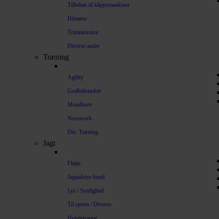
Tilbehør til klippemaskiner
Hårtørre
Trimmeknive
Diverse andet
Træning
Agility
Godbidstasker
Mundkurv
Nosework
Div. Træning
Jagt
Fløjte
Jagtudstyr hund
Lys / Synlighed
Til ejeren / Diverse
Hundetrappe