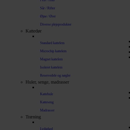
Pels / Hud
Sår / Rifter
Øjne / Ører
Diverse plejeprodukter
Kattedør
Standard kattelem
Microchip kattelem
Magnet kattelem
Isoleret kattelem
Reservedele og nøgler
Huler, senge, madrasser
Kattehule
Katteseng
Madrasser
Træning
Lydighed