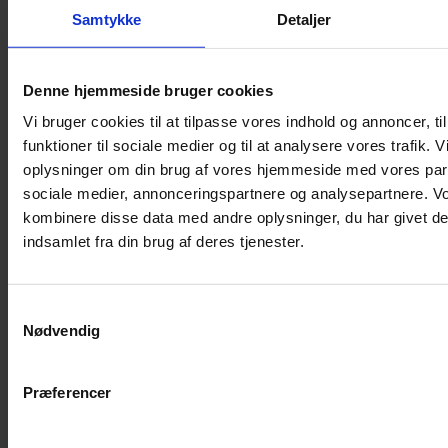
Samtykke
Detaljer
Musebur
Hamsterbur
Denne hjemmeside bruger cookies
Kaninbur
Vi bruger cookies til at tilpasse vores indhold og annoncer, til
Rottebur
funktioner til sociale medier og til at analysere vores trafik. 
Marsvinebur
oplysninger om din brug af vores hjemmeside med vores part
Løbegård
sociale medier, annonceringspartnere og analysepartnere. V
Overdækning løbegård
kombinere disse data med andre oplysninger, du har givet de
Indretning til bure
indsamlet fra din brug af deres tjenester.
Legepladser til bure
Senge til gnavere
Samtykkevalg
Stiger til bure
Nødvendig
Reservedele til bure
Clips til bure
Præferencer
Transportkasse
Strøelse og bundlag