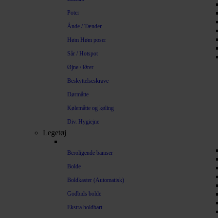
Poter
Ånde / Tænder
Høm Høm poser
Sår / Hotspot
Øjne / Ører
Beskyttelseskrave
Dørmåtte
Kølemåtte og køling
Div. Hygiejne
Legetøj
Beroligende bamser
Bolde
Boldkaster (Automatisk)
Godbids bolde
Ekstra holdbart