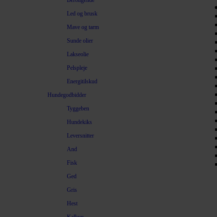
Beroligende
Led og brusk
Mave og tarm
Sunde olier
Lakseolie
Pelspleje
Energitilskud
Hundegodbidder
Tyggeben
Hundekiks
Leversnitter
And
Fisk
Ged
Gris
Hest