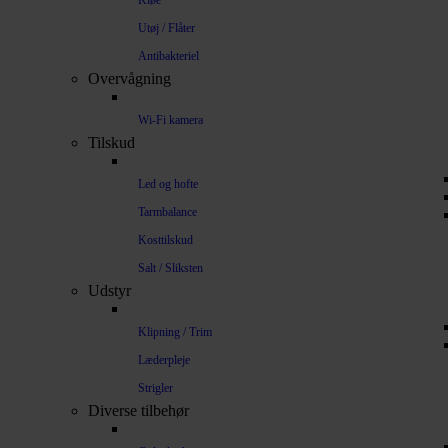
Kløe
Utøj / Flåter
Antibakteriel
Overvågning
Wi-Fi kamera
Tilskud
Led og hofte
Tarmbalance
Kosttilskud
Salt / Sliksten
Udstyr
Klipning / Trim
Læderpleje
Strigler
Diverse tilbehør