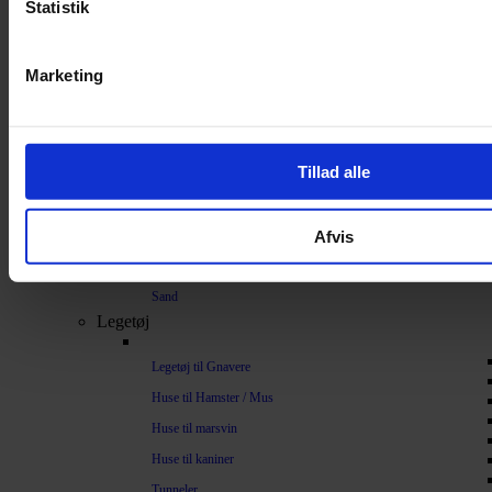
Statistik
Bundlag / Strøelse
Papirstrøelse
Marketing
Hamp
Savsmuld
Bark
Tillad alle
Bommuld
Spelt
Afvis
Træpiller
Vat
Sand
Legetøj
Legetøj til Gnavere
Huse til Hamster / Mus
Huse til marsvin
Huse til kaniner
Tunneler