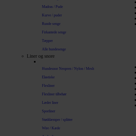
Madras / Pude
Kurve / puder
Runde senge
Firkantede senge
Tæpper
Alle hundesenge
Liner og snore
Hundesnor Neopren / Nylon / Mesh
Elastiske
Flexliner
Flexliner tilbehør
Læder liner
Sporliner
Støddæmper / splitter
Wire / Kæde