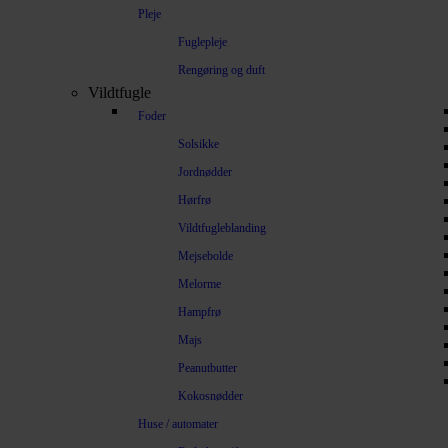
Pleje
Fuglepleje
Rengøring og duft
Vildtfugle
Foder
Solsikke
Jordnødder
Hørfrø
Vildtfugleblanding
Mejsebolde
Melorme
Hampfrø
Majs
Peanutbutter
Kokosnødder
Huse / automater