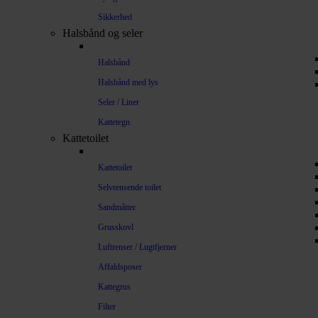
Sikkerhed
Halsbånd og seler
Halsbånd
Halsbånd med lys
Seler / Liner
Kattetegn
Kattetoilet
Kattetoilet
Selvrensende toilet
Sandmåtter
Grusskovl
Luftrenser / Lugtfjerner
Affaldsposer
Kattegrus
Filter