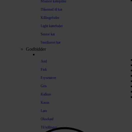
Miamor kattepiller
Dåsemad til kat
Killingefoder
Light kattefoder
Senior kat
Steriliseret kat
Godbidder
And
Fisk
Frysetørret
Gris
Kalkun
Kanin
Lam
Oksekød
Til killinger