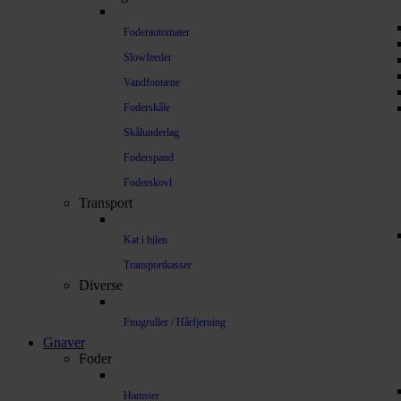
Foderautomater
Slowfeeder
Vandfontæne
Foderskåle
Skålunderlag
Foderspand
Foderskovl
Transport
Kat i bilen
Transportkasser
Diverse
Fnugruller / Hårfjerning
Gnaver
Foder
Hamster