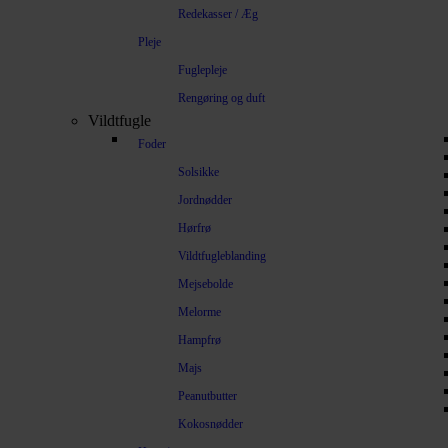
Redekasser / Æg
Pleje
Fuglepleje
Rengøring og duft
Vildtfugle
Foder
Solsikke
Jordnødder
Hørfrø
Vildtfugleblanding
Mejsebolde
Melorme
Hampfrø
Majs
Peanutbutter
Kokosnødder