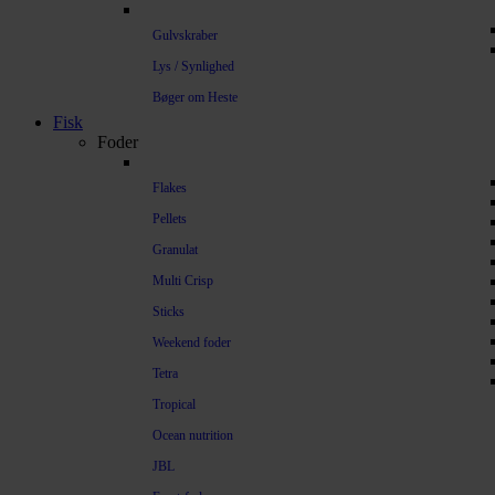
Gulvskraber
Lys / Synlighed
Bøger om Heste
Fisk
Foder
Flakes
Pellets
Granulat
Multi Crisp
Sticks
Weekend foder
Tetra
Tropical
Ocean nutrition
JBL