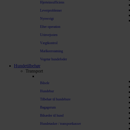
Hjerteinsufficiens
Leverproblemer
Nyresvigt
Efter operation
Urinvejssten
Vægtkontrol
Mælkeerstatning
Vegetar hundefoder
Hundetilbehør
Transport
Bilsele
Hundebur
Tilbehør til hundebure
Bagagerum
Bilsæder til hund
Hundetasker / transportkasser