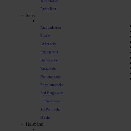
Wire / Kæde
Andre liner
Seler
Anti-træk seler
Bilsele
Læder seler
Ezydog seler
Hunter seler
Kurgo seler
Non-stop seler
Rogz hundeseler
Red Dingo seler
Ruffwear seler
Tre Ponti seler
H-seler
Halsbånd