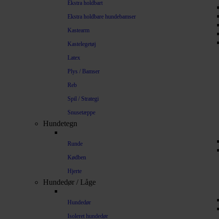
Ekstra holdbart
Ekstra holdbare hundebamser
Kastearm
Kastelegetøj
Latex
Plys / Bamser
Reb
Spil / Strategi
Snusetæppe
Hundetegn
Runde
Kødben
Hjerte
Hundedør / Låge
Hundedør
Isoleret hundedør