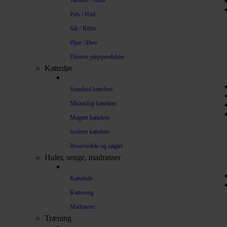
Tænder / Ånde
Pels / Hud
Sår / Rifter
Øjne / Ører
Diverse plejeprodukter
Kattedør
Standard kattelem
Microchip kattelem
Magnet kattelem
Isoleret kattelem
Reservedele og nøgler
Huler, senge, madrasser
Kattehule
Katteseng
Madrasser
Træning