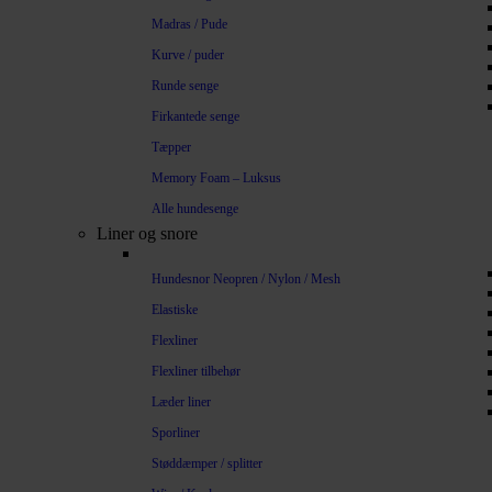
Madras / Pude
Kurve / puder
Runde senge
Firkantede senge
Tæpper
Memory Foam – Luksus
Alle hundesenge
Liner og snore
Hundesnor Neopren / Nylon / Mesh
Elastiske
Flexliner
Flexliner tilbehør
Læder liner
Sporliner
Støddæmper / splitter