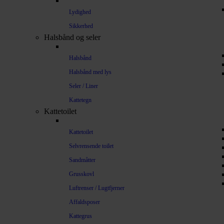
Lydighed
Sikkerhed
Halsbånd og seler
Halsbånd
Halsbånd med lys
Seler / Liner
Kattetegn
Kattetoilet
Kattetoilet
Selvrensende toilet
Sandmåtter
Grusskovl
Luftrenser / Lugtfjerner
Affaldsposer
Kattegrus