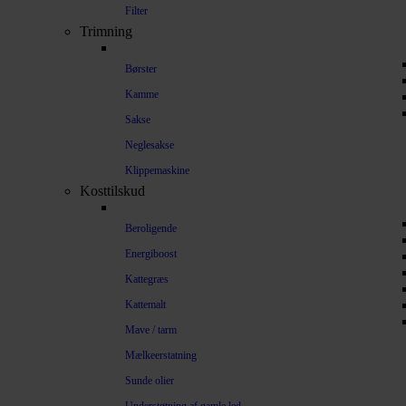
Filter
Trimning
Børster
Kamme
Sakse
Neglesakse
Klippemaskine
Kosttilskud
Beroligende
Energiboost
Kattegræs
Kattemalt
Mave / tarm
Mælkeerstatning
Sunde olier