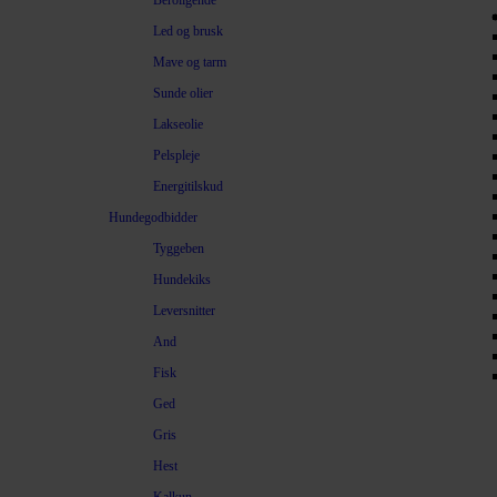
Beroligende
Led og brusk
Mave og tarm
Sunde olier
Lakseolie
Pelspleje
Energitilskud
Hundegodbidder
Tyggeben
Hundekiks
Leversnitter
And
Fisk
Ged
Gris
Hest