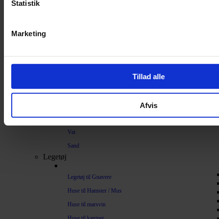
Strøelse og bundlag
Statistik
Bundlag / Strøelse
Marketing
Papirstrøelse
Hamp
Savsmuld
Tillad alle
Bark
Bommuld
Afvis
Spelt
Træpiller
Vat
Sand
Legetøj
Legetøj til Gnavere
Huse til Hamster / Mus
Huse til marsvin
Huse til kaniner