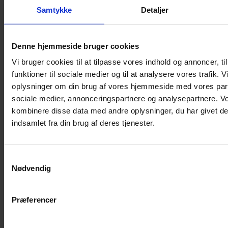
Shampoo
Samtykke
Detaljer
Bure
Musebur
Denne hjemmeside bruger cookies
Hamsterbur
Vi bruger cookies til at tilpasse vores indhold og annoncer, til
Kaninbur
funktioner til sociale medier og til at analysere vores trafik. 
Rottebur
oplysninger om din brug af vores hjemmeside med vores part
Marsvinebur
sociale medier, annonceringspartnere og analysepartnere. V
Løbegård
kombinere disse data med andre oplysninger, du har givet de
Overdækning løbegård
indsamlet fra din brug af deres tjenester.
Indretning til bure
Legepladser til bure
Samtykkevalg
Senge til gnavere
Nødvendig
Stiger til bure
Reservedele til bure
Præferencer
Clips til bure
Transportkasse