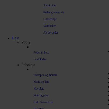
Alt til Duer
Redeæg /materiale
Hønseringe
Vandbaljer
Alt det andet
Hest
Foder
Foder til hest
Godbidder
Pelspleje
Shampoo og Balsam
Mane og Tail
Hovpleje
Ører og øjne
Køl / Varme Gel