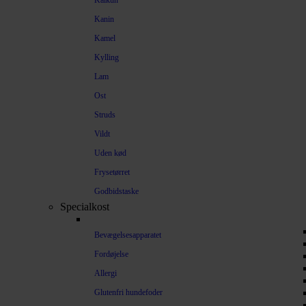
Kalkun
Kanin
Kamel
Kylling
Lam
Ost
Struds
Vildt
Uden kød
Frysetørret
Godbidstaske
Specialkost
Bevægelsesapparatet
Fordøjelse
Allergi
Glutenfri hundefoder