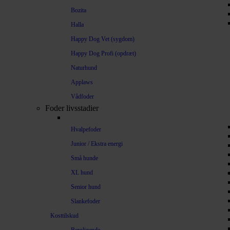
Bozita
Halla
Happy Dog Vet (sygdom)
Happy Dog Profi (opdræt)
Naturhund
Applaws
Vådfoder
Foder livsstadier
Hvalpefoder
Junior / Ekstra energi
Små hunde
XL hund
Senior hund
Slankefoder
Kosttilskud