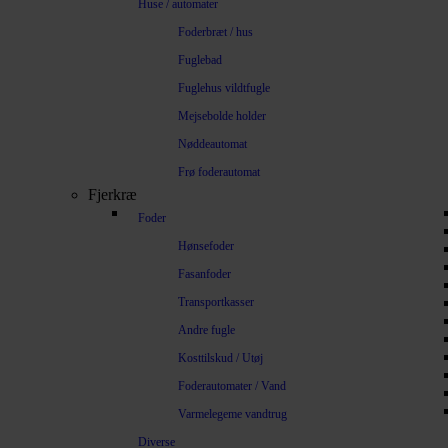
Huse / automater
Foderbræt / hus
Fuglebad
Fuglehus vildtfugle
Mejsebolde holder
Nøddeautomat
Frø foderautomat
Fjerkræ
Foder
Hønsefoder
Fasanfoder
Transportkasser
Andre fugle
Kosttilskud / Utøj
Foderautomater / Vand
Varmelegeme vandtrug
Diverse