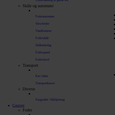
Understøtning af gamle led
Skåle og automater
Foderautomater
Slowfeeder
Vandfontæne
Foderskåle
Skålunderlag
Foderspand
Foderskovl
Transport
Kat i bilen
Transportkasser
Diverse
Fnugruller / Hårfjerning
Gnaver
Foder