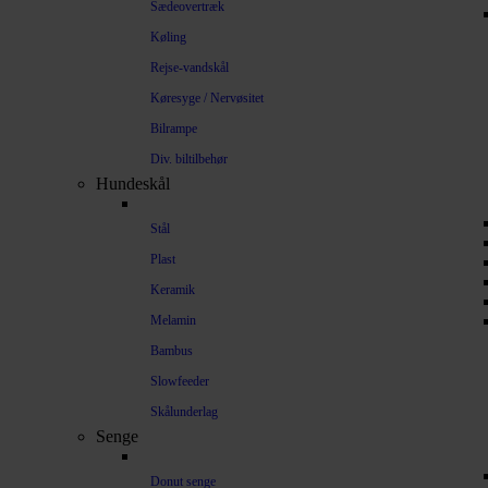
Sædeovertræk
Køling
Rejse-vandskål
Køresyge / Nervøsitet
Bilrampe
Div. biltilbehør
Hundeskål
Stål
Plast
Keramik
Melamin
Bambus
Slowfeeder
Skålunderlag
Senge
Donut senge