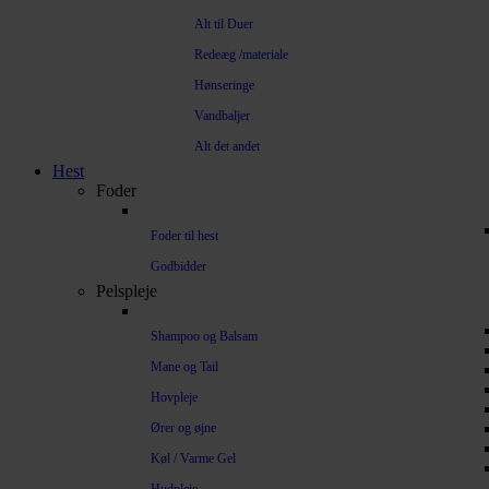
Alt til Duer
Redeæg /materiale
Hønseringe
Vandbaljer
Alt det andet
Hest
Foder
Foder til hest
Godbidder
Pelspleje
Shampoo og Balsam
Mane og Tail
Hovpleje
Ører og øjne
Køl / Varme Gel