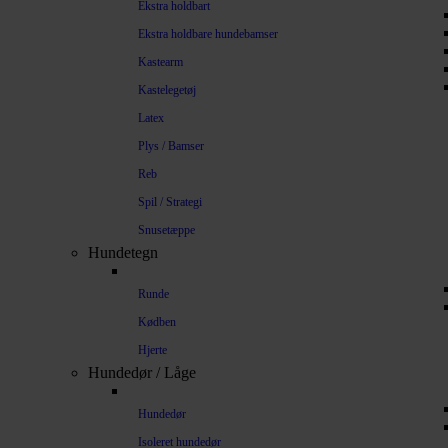
Ekstra holdbart
Ekstra holdbare hundebamser
Kastearm
Kastelegetøj
Latex
Plys / Bamser
Reb
Spil / Strategi
Snusetæppe
Hundetegn
Runde
Kødben
Hjerte
Hundedør / Låge
Hundedør
Isoleret hundedør