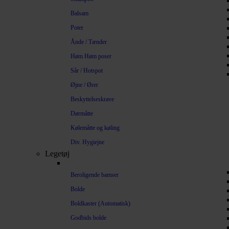
Balsam
Poter
Ånde / Tænder
Høm Høm poser
Sår / Hotspot
Øjne / Ører
Beskyttelseskrave
Dørmåtte
Kølemåtte og køling
Div. Hygiejne
Legetøj
Beroligende bamser
Bolde
Boldkaster (Automatisk)
Godbids bolde