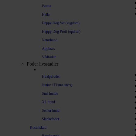
Bozita
Halla
Happy Dog Vet (sygdom)
Happy Dog Profi (opdræt)
Naturhund
Applaws
Vådfoder
Foder livsstadier
Hvalpefoder
Junior / Ekstra energi
Små hunde
XL hund
Senior hund
Slankefoder
Kosttilskud