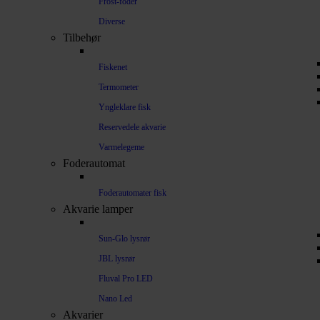
Frost-foder
Diverse
Tilbehør
Fiskenet
Termometer
Yngleklare fisk
Reservedele akvarie
Varmelegeme
Foderautomat
Foderautomater fisk
Akvarie lamper
Sun-Glo lysrør
JBL lysrør
Fluval Pro LED
Nano Led
Akvarier