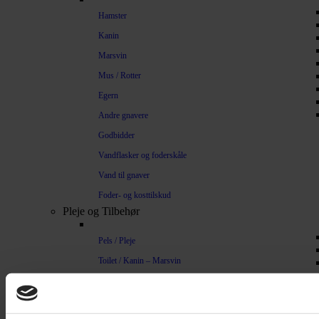
Hamster
Kanin
Marsvin
Mus / Rotter
Egern
Andre gnavere
Godbidder
Vandflasker og foderskåle
Vand til gnaver
Foder- og kosttilskud
Pleje og Tilbehør
Pels / Pleje
Toilet / Kanin – Marsvin
Toilet Hamster
Børste / Kam