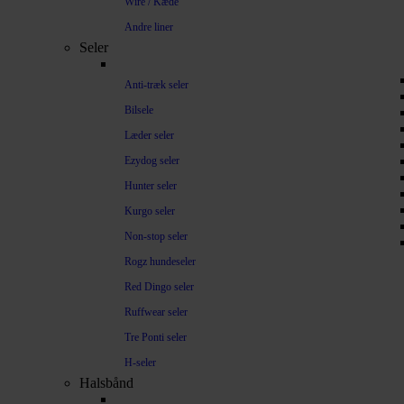
Wire / Kæde
Andre liner
Seler
Anti-træk seler
Bilsele
Læder seler
Ezydog seler
Hunter seler
Kurgo seler
Non-stop seler
Rogz hundeseler
Red Dingo seler
Ruffwear seler
Tre Ponti seler
H-seler
Halsbånd