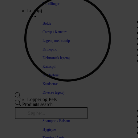
Til killinger
Legetøj
Bolde
Catnip / Katteurt
Legetøj med catnip
Drillepind
Elektronisk legetøj
Kattespil
Kradsebræt
Kradsetræ
Diverse legetøj
Lopper og Pels
Products search
Naturlige loppemidler
Shampoo / Balsam
Hygiejne