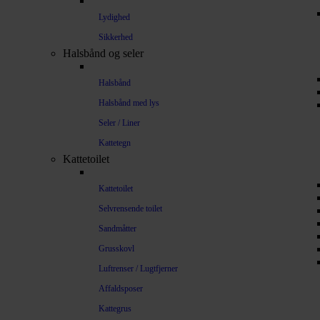
Lydighed
Sikkerhed
Halsbånd og seler
Halsbånd
Halsbånd med lys
Seler / Liner
Kattetegn
Kattetoilet
Kattetoilet
Selvrensende toilet
Sandmåtter
Grusskovl
Luftrenser / Lugtfjerner
Affaldsposer
Kattegrus