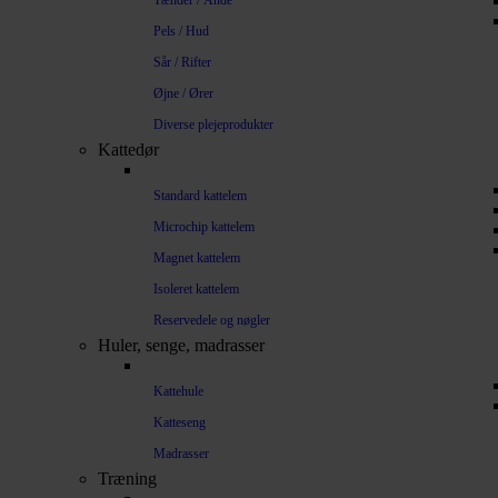
Tænder / Ånde
Pels / Hud
Sår / Rifter
Øjne / Ører
Diverse plejeprodukter
Kattedør
Standard kattelem
Microchip kattelem
Magnet kattelem
Isoleret kattelem
Reservedele og nøgler
Huler, senge, madrasser
Kattehule
Katteseng
Madrasser
Træning