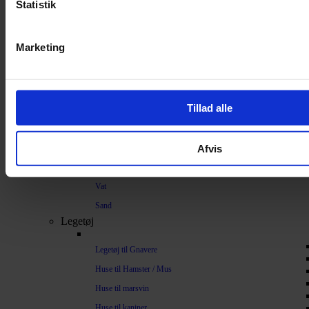
Strøelse og bundlag
Statistik
Bundlag / Strøelse
Marketing
Papirstrøelse
Hamp
Savsmuld
Tillad alle
Bark
Bommuld
Afvis
Spelt
Træpiller
Vat
Sand
Legetøj
Legetøj til Gnavere
Huse til Hamster / Mus
Huse til marsvin
Huse til kaniner