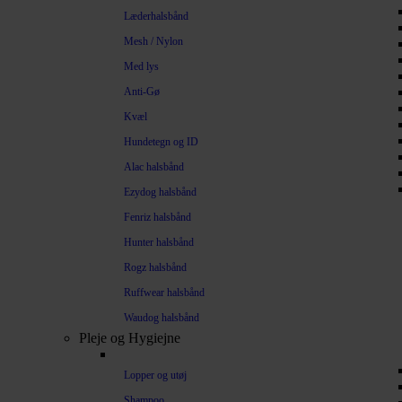
Læderhalsbånd
Mesh / Nylon
Med lys
Anti-Gø
Kvæl
Hundetegn og ID
Alac halsbånd
Ezydog halsbånd
Fenriz halsbånd
Hunter halsbånd
Rogz halsbånd
Ruffwear halsbånd
Waudog halsbånd
Pleje og Hygiejne
Lopper og utøj
Shampoo