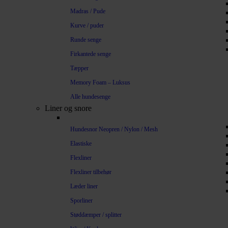
Madras / Pude
Kurve / puder
Runde senge
Firkantede senge
Tæpper
Memory Foam – Luksus
Alle hundesenge
Liner og snore
Hundesnor Neopren / Nylon / Mesh
Elastiske
Flexliner
Flexliner tilbehør
Læder liner
Sporliner
Støddæmper / splitter