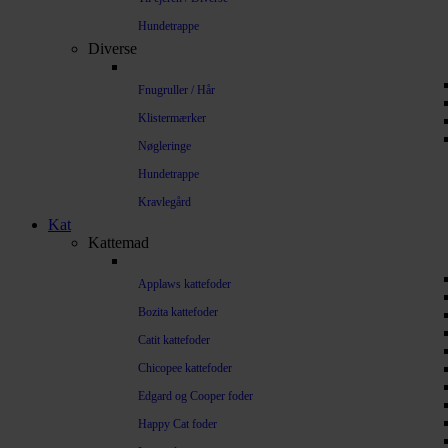
Hundetrappe
Diverse
Fnugruller / Hår
Klistermærker
Nøgleringe
Hundetrappe
Kravlegård
Kat
Kattemad
Applaws kattefoder
Bozita kattefoder
Catit kattefoder
Chicopee kattefoder
Edgard og Cooper foder
Happy Cat foder