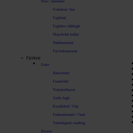
Huse / automater
Foderbræt / hus
Fuglebad
Fuglehus vildtfugle
Mejsebolde holder
Nøddeautomat
Frø foderautomat
Fjerkræ
Foder
Hønsefoder
Fasanfoder
Transportkasser
Andre fugle
Kosttilskud / Utøj
Foderautomater / Vand
Varmelegeme vandtrug
Diverse