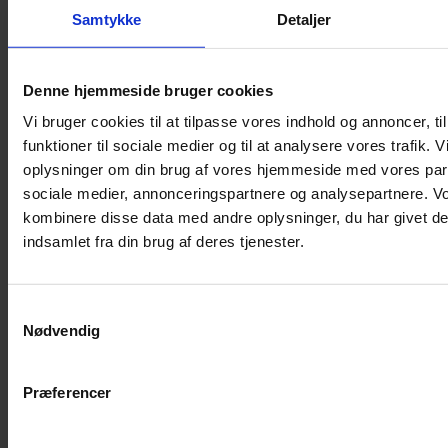
Shampoo
Samtykke
Detaljer
Bure
Musebur
Denne hjemmeside bruger cookies
Hamsterbur
Vi bruger cookies til at tilpasse vores indhold og annoncer, til
Kaninbur
funktioner til sociale medier og til at analysere vores trafik. 
Rottebur
oplysninger om din brug af vores hjemmeside med vores part
Marsvinebur
sociale medier, annonceringspartnere og analysepartnere. V
Løbegård
kombinere disse data med andre oplysninger, du har givet de
Overdækning løbegård
indsamlet fra din brug af deres tjenester.
Indretning til bure
Legepladser til bure
Samtykkevalg
Senge til gnavere
Nødvendig
Stiger til bure
Reservedele til bure
Præferencer
Clips til bure
Transportkasse