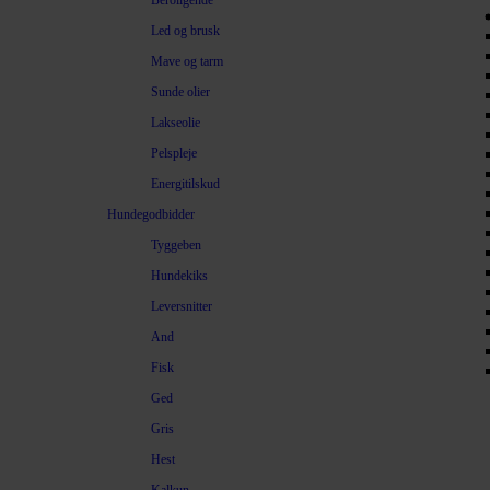
Beroligende
Led og brusk
Mave og tarm
Sunde olier
Lakseolie
Pelspleje
Energitilskud
Hundegodbidder
Tyggeben
Hundekiks
Leversnitter
And
Fisk
Ged
Gris
Hest