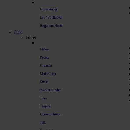
Gulvskraber
Lys / Synlighed
Bøger om Heste
Fisk
Foder
Flakes
Pellets
Granulat
Multi Crisp
Sticks
Weekend foder
Tetra
Tropical
Ocean nutrition
JBL