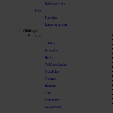
Redekasser / Æg
Pleje
Fuglepleje
Rengøring og duft
Vildtfugle
Foder
Solsikke
Jordnødder
Hørfrø
Vildtfugleblanding
Mejsebolde
Melorme
Hampfrø
Majs
Peanutbutter
Kokosnødder