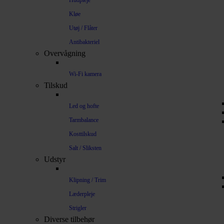
Hudpleje
Kløe
Utøj / Flåter
Antibakteriel
Overvågning
Wi-Fi kamera
Tilskud
Led og hofte
Tarmbalance
Kosttilskud
Salt / Sliksten
Udstyr
Klipning / Trim
Læderpleje
Strigler
Diverse tilbehør