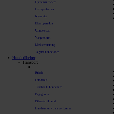
Hjerteinsufficiens
Leverproblemer
Nyresvigt
Efter operation
Urinvejssten
Vægtkontrol
Mælkeerstatning
Vegetar hundefoder
Hundetilbehør
Transport
Bilsele
Hundebur
Tilbehør til hundebure
Bagagerum
Bilsæder til hund
Hundetasker / transportkasser