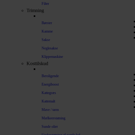
Filter
Trimning
Børster
Kamme
Sakse
Neglesakse
Klippemaskine
Kosttilskud
Beroligende
Energiboost
Kattegræs
Kattemalt
Mave / tarm
Mælkeerstatning
Sunde olier