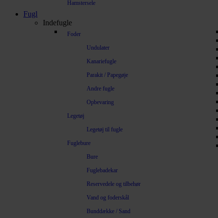
Hamstersele
Fugl
Indefugle
Foder
Undulater
Kanariefugle
Parakit / Papegøje
Andre fugle
Opbevaring
Legetøj
Legetøj til fugle
Fuglebure
Bure
Fuglebadekar
Reservedele og tilbehør
Vand og foderskål
Bunddække / Sand