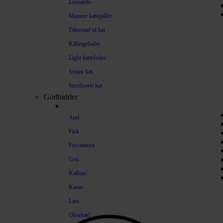
Leonardo
Miamor kattepiller
Dåsemad til kat
Killingefoder
Light kattefoder
Senior kat
Steriliseret kat
Godbidder
And
Fisk
Frysetørret
Gris
Kalkun
Kanin
Lam
Oksekød