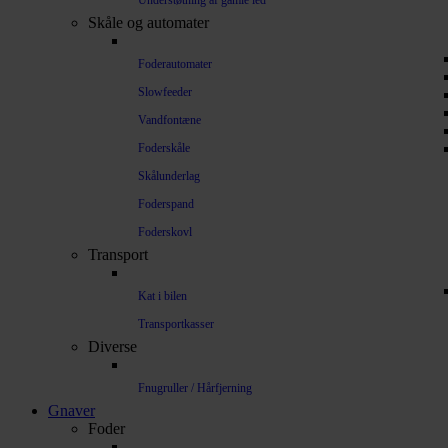
Understøtning af gamle led
Skåle og automater
Foderautomater
Slowfeeder
Vandfontæne
Foderskåle
Skålunderlag
Foderspand
Foderskovl
Transport
Kat i bilen
Transportkasser
Diverse
Fnugruller / Hårfjerning
Gnaver
Foder