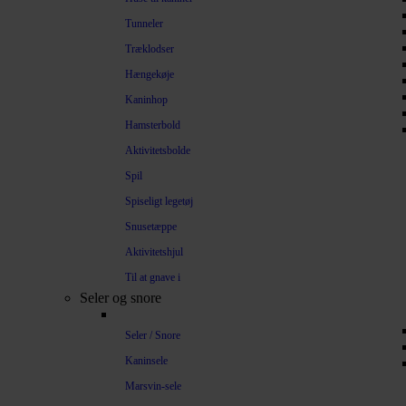
Tunneler
Træklodser
Hængekøje
Kaninhop
Hamsterbold
Aktivitetsbolde
Spil
Spiseligt legetøj
Snusetæppe
Aktivitetshjul
Til at gnave i
Seler og snore
Seler / Snore
Kaninsele
Marsvin-sele