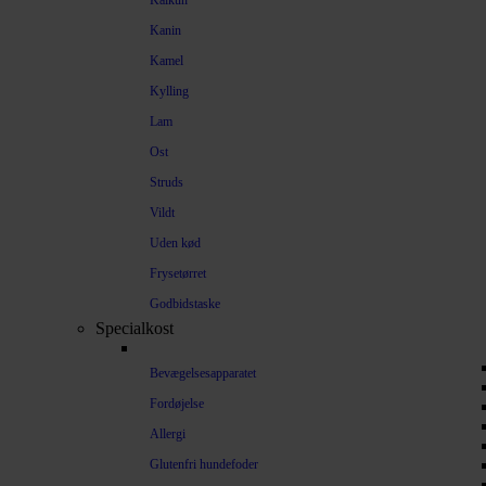
Kalkun
Kanin
Kamel
Kylling
Lam
Ost
Struds
Vildt
Uden kød
Frysetørret
Godbidstaske
Specialkost
Bevægelsesapparatet
Fordøjelse
Allergi
Glutenfri hundefoder