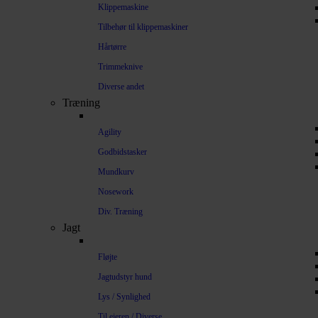
Klippemaskine
Tilbehør til klippemaskiner
Hårtørre
Trimmeknive
Diverse andet
Træning
Agility
Godbidstasker
Mundkurv
Nosework
Div. Træning
Jagt
Fløjte
Jagtudstyr hund
Lys / Synlighed
Til ejeren / Diverse