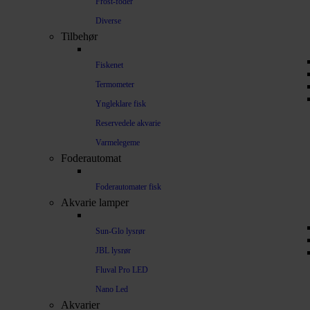
Frost-foder
Diverse
Tilbehør
Fiskenet
Termometer
Yngleklare fisk
Reservedele akvarie
Varmelegeme
Foderautomat
Foderautomater fisk
Akvarie lamper
Sun-Glo lysrør
JBL lysrør
Fluval Pro LED
Nano Led
Akvarier