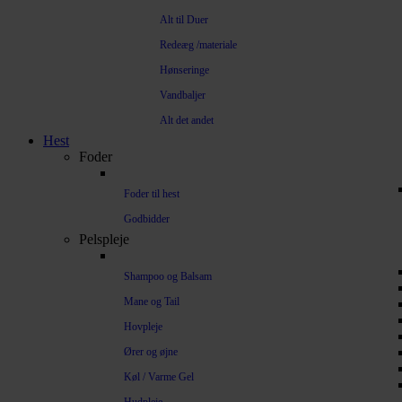
Alt til Duer
Redeæg /materiale
Hønseringe
Vandbaljer
Alt det andet
Hest
Foder
Foder til hest
Godbidder
Pelspleje
Shampoo og Balsam
Mane og Tail
Hovpleje
Ører og øjne
Køl / Varme Gel