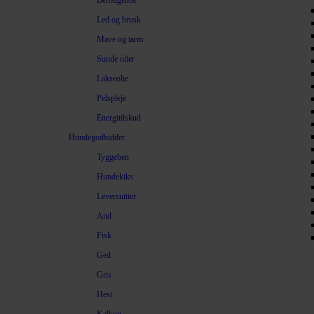
Beroligende
Led og brusk
Mave og tarm
Sunde olier
Lakseolie
Pelspleje
Energitilskud
Hundegodbidder
Tyggeben
Hundekiks
Leversnitter
And
Fisk
Ged
Gris
Hest