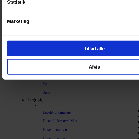
Strøelse og bundlag
Statistik
Bundlag / Strøelse
Marketing
Papirstrøelse
Hamp
Savsmuld
Tillad alle
Bark
Bommuld
Afvis
Spelt
Træpiller
Vat
Sand
Legetøj
Legetøj til Gnavere
Huse til Hamster / Mus
Huse til marsvin
Huse til kaniner