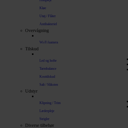
Hudpleje
Kløe
Utøj / Flåter
Antibakteriel
Overvågning
Wi-Fi kamera
Tilskud
Led og hofte
Tarmbalance
Kosttilskud
Salt / Sliksten
Udstyr
Klipning / Trim
Læderpleje
Strigler
Diverse tilbehør