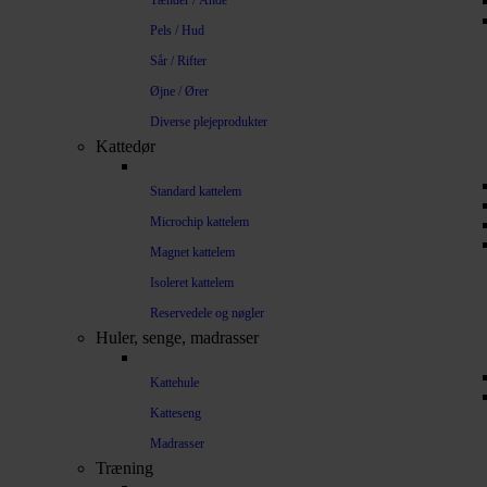
Tænder / Ånde
Pels / Hud
Sår / Rifter
Øjne / Ører
Diverse plejeprodukter
Kattedør
Standard kattelem
Microchip kattelem
Magnet kattelem
Isoleret kattelem
Reservedele og nøgler
Huler, senge, madrasser
Kattehule
Katteseng
Madrasser
Træning