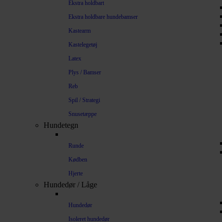
Ekstra holdbart
Ekstra holdbare hundebamser
Kastearm
Kastelegetøj
Latex
Plys / Bamser
Reb
Spil / Strategi
Snusetæppe
Hundetegn
Runde
Kødben
Hjerte
Hundedør / Låge
Hundedør
Isoleret hundedør