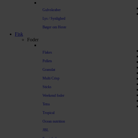
Gulvskraber
Lys / Synlighed
Bøger om Heste
Fisk
Foder
Flakes
Pellets
Granulat
Multi Crisp
Sticks
Weekend foder
Tetra
Tropical
Ocean nutrition
JBL