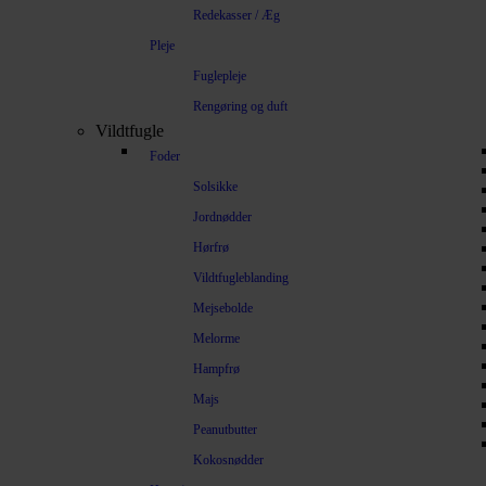
Redekasser / Æg
Pleje
Fuglepleje
Rengøring og duft
Vildtfugle
Foder
Solsikke
Jordnødder
Hørfrø
Vildtfugleblanding
Mejsebolde
Melorme
Hampfrø
Majs
Peanutbutter
Kokosnødder