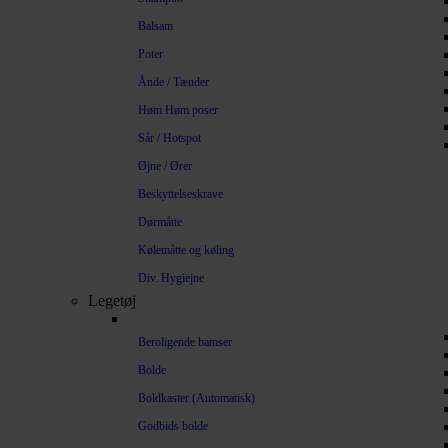
Balsam
Poter
Ånde / Tænder
Høm Høm poser
Sår / Hotspot
Øjne / Ører
Beskyttelseskrave
Dørmåtte
Kølemåtte og køling
Div. Hygiejne
Legetøj
Beroligende bamser
Bolde
Boldkaster (Automatisk)
Godbids bolde