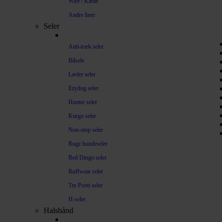
Wire / Kæde
Andre liner
Seler
Anti-træk seler
Bilsele
Læder seler
Ezydog seler
Hunter seler
Kurgo seler
Non-stop seler
Rogz hundeseler
Red Dingo seler
Ruffwear seler
Tre Ponti seler
H-seler
Halsbånd