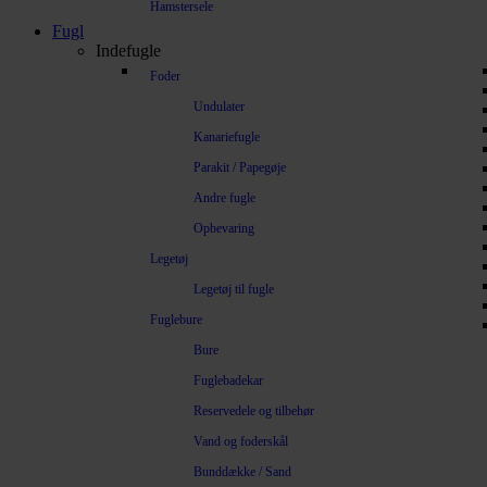
Hamstersele
Fugl
Indefugle
Foder
Undulater
Kanariefugle
Parakit / Papegøje
Andre fugle
Opbevaring
Legetøj
Legetøj til fugle
Fuglebure
Bure
Fuglebadekar
Reservedele og tilbehør
Vand og foderskål
Bunddække / Sand