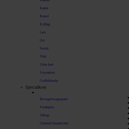
Kalkun
Kanin
Kamel
Kylling
Lam
Ost
Struds
Vildt
Uden kød
Frysetørret
Godbidstaske
Specialkost
Bevægelsesapparatet
Fordøjelse
Allergi
Glutenfri hundefoder