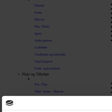
Hamster
Kanin
Marsvin
Mus / Rotter
Egern
Andre gnavere
Godbidder
Vandflasker og foderskåle
Vand til gnaver
Foder- og kosttilskud
Pleje og Tilbehør
Pels / Pleje
Toilet / Kanin – Marsvin
Toilet Hamster
Børste / Kam