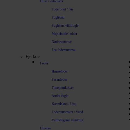
Huse / automater
Foderbræt / hus
Fuglebad
Fuglehus vildtfugle
Mejsebolde holder
Nøddeautomat
Frø foderautomat
Fjerkræ
Foder
Hønsefoder
Fasanfoder
Transportkasser
Andre fugle
Kosttilskud / Utøj
Foderautomater / Vand
Varmelegeme vandtrug
Diverse