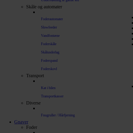
Understøtning af gamle led
Skåle og automater
Foderautomater
Slowfeeder
Vandfontæne
Foderskåle
Skålunderlag
Foderspand
Foderskovl
Transport
Kat i bilen
Transportkasser
Diverse
Fnugruller / Hårfjerning
Gnaver
Foder