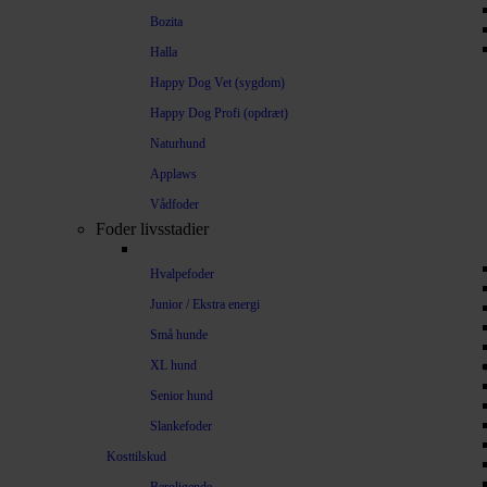
Bozita
Halla
Happy Dog Vet (sygdom)
Happy Dog Profi (opdræt)
Naturhund
Applaws
Vådfoder
Foder livsstadier
Hvalpefoder
Junior / Ekstra energi
Små hunde
XL hund
Senior hund
Slankefoder
Kosttilskud