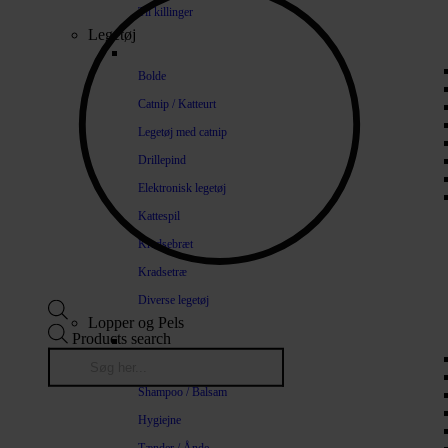
Til killinger
Legetøj
Bolde
Catnip / Katteurt
Legetøj med catnip
Drillepind
Elektronisk legetøj
Kattespil
Kradsebræt
Kradsetræ
Diverse legetøj
Lopper og Pels
Products search
Naturlige loppemidler
Shampoo / Balsam
Hygiejne