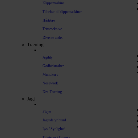
Klippemaskine
Tilbehør til klippemaskiner
Hårtørre
Trimmeknive
Diverse andet
Træning
Agility
Godbidstasker
Mundkurv
Nosework
Div. Træning
Jagt
Fløjte
Jagtudstyr hund
Lys / Synlighed
Til ejeren / Diverse