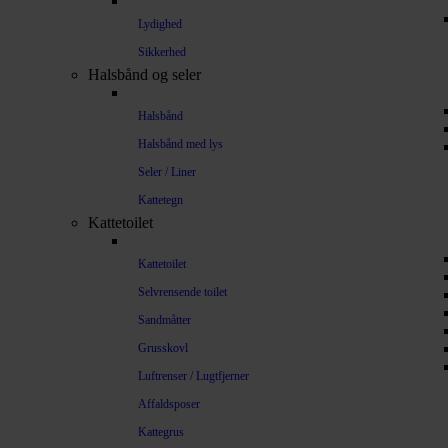
Lydighed
Sikkerhed
Halsbånd og seler
Halsbånd
Halsbånd med lys
Seler / Liner
Kattetegn
Kattetoilet
Kattetoilet
Selvrensende toilet
Sandmåtter
Grusskovl
Luftrenser / Lugtfjerner
Affaldsposer
Kattegrus