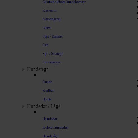
Ekstra holdbare hundebamser
Kastearm
Kastelegetøj
Latex
Plys / Bamser
Reb
Spil / Strategi
Snusetæppe
Hundetegn
Runde
Kødben
Hjerte
Hundedør / Låge
Hundedør
Isoleret hundedør
Hundelåge