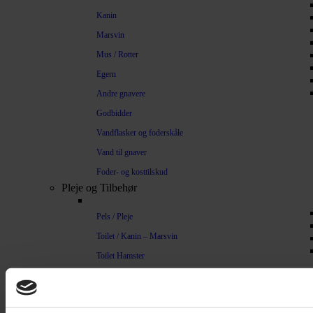
Kanin
Marsvin
Mus / Rotter
Egern
Andre gnavere
Godbidder
Vandflasker og foderskåle
Vand til gnaver
Foder- og kosttilskud
Pleje og Tilbehør
Pels / Pleje
Toilet / Kanin – Marsvin
Toilet Hamster
Børste / Kam
Shampoo
Bure