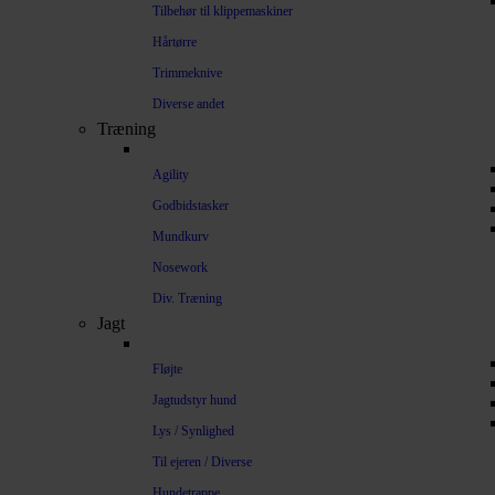
Tilbehør til klippemaskiner
Hårtørre
Trimmeknive
Diverse andet
Træning
Agility
Godbidstasker
Mundkurv
Nosework
Div. Træning
Jagt
Fløjte
Jagtudstyr hund
Lys / Synlighed
Til ejeren / Diverse
Hundetrappe