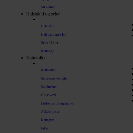
Sikkerhed
Halsbånd og seler
Halsbånd
Halsbånd med lys
Seler / Liner
Kattetegn
Kattetoilet
Kattetoilet
Selvrensende toilet
Sandmåtter
Grusskovl
Luftrenser / Lugtfjerner
Affaldsposer
Kattegrus
Filter