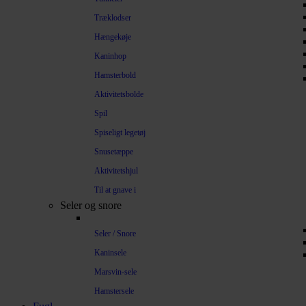
Træklodser
Hængekøje
Kaninhop
Hamsterbold
Aktivitetsbolde
Spil
Spiseligt legetøj
Snusetæppe
Aktivitetshjul
Til at gnave i
Seler og snore
Seler / Snore
Kaninsele
Marsvin-sele
Hamstersele