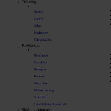
Trimning
Børster
Kamme
Sakse
Neglesakse
Klippemaskine
Kosttilskud
Beroligende
Energiboost
Kattegræs
Kattemalt
Mave / tarm
Mælkeerstatning
Sunde olier
Understøtning af gamle led
Skåle og automater