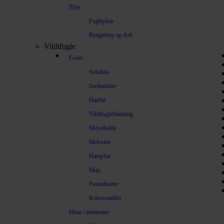
Pleje
Fuglepleje
Rengøring og duft
Vildtfugle
Foder
Solsikke
Jordnødder
Hørfrø
Vildtfugleblanding
Mejsebolde
Melorme
Hampfrø
Majs
Peanutbutter
Kokosnødder
Huse / automater