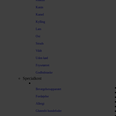
Kalkun
Kanin
Kamel
Kylling
Lam
Ost
Struds
Vildt
Uden kød
Frysetørret
Godbidstaske
Specialkost
Bevægelsesapparatet
Fordøjelse
Allergi
Glutenfri hundefoder