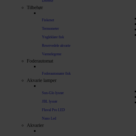
Diverse
Tilbehør
Fiskenet
Termometer
Yngleklare fisk
Reservedele akvarie
Varmelegeme
Foderautomat
Foderautomater fisk
Akvarie lamper
Sun-Glo lysrør
JBL lysrør
Fluval Pro LED
Nano Led
Akvarier