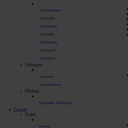
Foderautomater
Slowfeeder
Vandfontæne
Foderskåle
Skålunderlag
Foderspand
Foderskovl
Transport
Kat i bilen
Transportkasser
Diverse
Fnugruller / Hårfjerning
Gnaver
Foder
Hamster