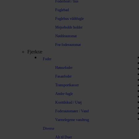
Foderbræt / hus
Fuglebad
Fuglehus vildtfugle
Mejsebolde holder
Nøddeautomat
Frø foderautomat
Fjerkræ
Foder
Hønsefoder
Fasanfoder
Transportkasser
Andre fugle
Kosttilskud / Utøj
Foderautomater / Vand
Varmelegeme vandtrug
Diverse
Alt til Duer