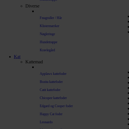
Diverse
Fnugruller / Hår
Klistermærker
Nøgleringe
Hundetrappe
Kravlegård
Kat
Kattemad
Applaws kattefoder
Bozita kattefoder
Catit kattefoder
Chicopee kattefoder
Edgard og Cooper foder
Happy Cat foder
Leonardo