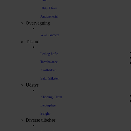
Kløe
Utøj / Flåter
Antibakteriel
Overvågning
Wi-Fi kamera
Tilskud
Led og hofte
Tarmbalance
Kosttilskud
Salt / Sliksten
Udstyr
Klipning / Trim
Læderpleje
Strigler
Diverse tilbehør