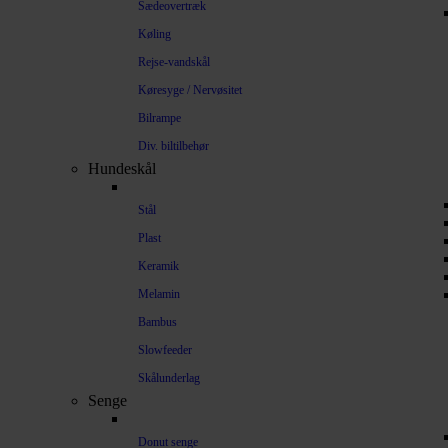
Sædeovertræk
Køling
Rejse-vandskål
Køresyge / Nervøsitet
Bilrampe
Div. biltilbehør
Hundeskål
Stål
Plast
Keramik
Melamin
Bambus
Slowfeeder
Skålunderlag
Senge
Donut senge