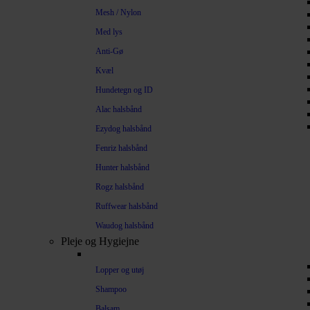
Mesh / Nylon
Med lys
Anti-Gø
Kvæl
Hundetegn og ID
Alac halsbånd
Ezydog halsbånd
Fenriz halsbånd
Hunter halsbånd
Rogz halsbånd
Ruffwear halsbånd
Waudog halsbånd
Pleje og Hygiejne
Lopper og utøj
Shampoo
Balsam