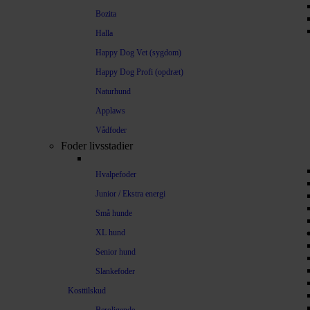
Bozita
Halla
Happy Dog Vet (sygdom)
Happy Dog Profi (opdræt)
Naturhund
Applaws
Vådfoder
Foder livsstadier
Hvalpefoder
Junior / Ekstra energi
Små hunde
XL hund
Senior hund
Slankefoder
Kosttilskud