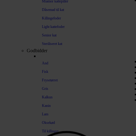
Miamor kattepiller
Dåsemad til kat
Killingefoder
Light kattefoder
Senior kat
Steriliseret kat
Godbidder
And
Fisk
Frysetørret
Gris
Kalkun
Kanin
Lam
Oksekød
Til killinger