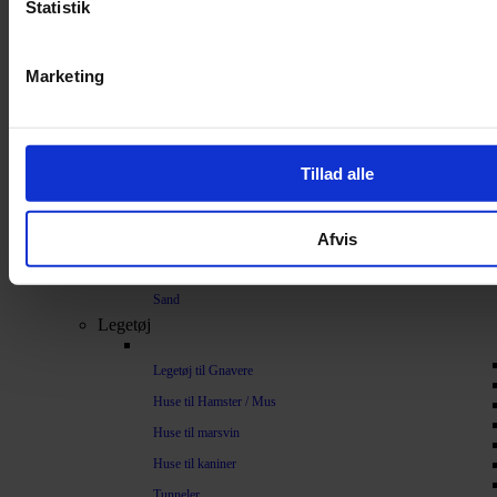
Statistik
Bundlag / Strøelse
Papirstrøelse
Marketing
Hamp
Savsmuld
Bark
Tillad alle
Bommuld
Spelt
Afvis
Træpiller
Vat
Sand
Legetøj
Legetøj til Gnavere
Huse til Hamster / Mus
Huse til marsvin
Huse til kaniner
Tunneler