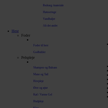
Redeæg /materiale
Hønseringe
Vandbaljer
Alt det andet
Hest
Foder
Foder til hest
Godbidder
Pelspleje
Shampoo og Balsam
Mane og Tail
Hovpleje
Ører og øjne
Køl / Varme Gel
Hudpleje