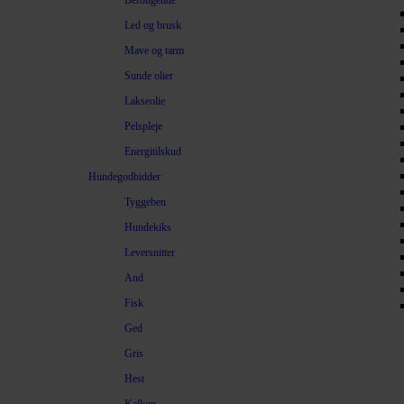
Beroligende
Led og brusk
Mave og tarm
Sunde olier
Lakseolie
Pelspleje
Energitilskud
Hundegodbidder
Tyggeben
Hundekiks
Leversnitter
And
Fisk
Ged
Gris
Hest