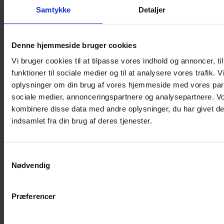
Samtykke
Detaljer
Musebur
Hamsterbur
Denne hjemmeside bruger cookies
Kaninbur
Vi bruger cookies til at tilpasse vores indhold og annoncer, til
Rottebur
funktioner til sociale medier og til at analysere vores trafik. 
Marsvinebur
oplysninger om din brug af vores hjemmeside med vores part
Løbegård
sociale medier, annonceringspartnere og analysepartnere. V
Overdækning løbegård
kombinere disse data med andre oplysninger, du har givet de
Indretning til bure
indsamlet fra din brug af deres tjenester.
Legepladser til bure
Senge til gnavere
Samtykkevalg
Stiger til bure
Nødvendig
Reservedele til bure
Clips til bure
Præferencer
Transportkasse
Strøelse og bundlag