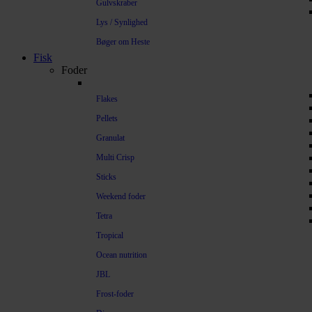
Gulvskraber
Lys / Synlighed
Bøger om Heste
Fisk
Foder
Flakes
Pellets
Granulat
Multi Crisp
Sticks
Weekend foder
Tetra
Tropical
Ocean nutrition
JBL
Frost-foder