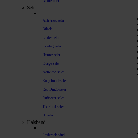
Andre liner
Seler
Anti-træk seler
Bilsele
Læder seler
Ezydog seler
Hunter seler
Kurgo seler
Non-stop seler
Rogz hundeseler
Red Dingo seler
Ruffwear seler
Tre Ponti seler
H-seler
Halsbånd
Læderhalsbånd