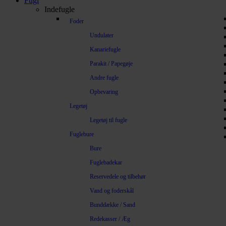
Fugl
Indefugle
Foder
Undulater
Kanariefugle
Parakit / Papegøje
Andre fugle
Opbevaring
Legetøj
Legetøj til fugle
Fuglebure
Bure
Fuglebadekar
Reservedele og tilbehør
Vand og foderskål
Bunddække / Sand
Redekasser / Æg