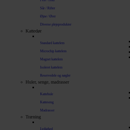
Pels / Hud
Sår / Rifter
Øjne / Ører
Diverse plejeprodukter
Kattedør
Standard kattelem
Microchip kattelem
Magnet kattelem
Isoleret kattelem
Reservedele og nøgler
Huler, senge, madrasser
Kattehule
Katteseng
Madrasser
Træning
Lydighed