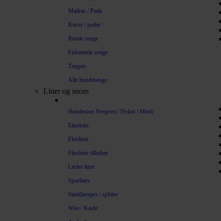
Madras / Pude
Kurve / puder
Runde senge
Firkantede senge
Tæpper
Alle hundesenge
Liner og snore
Hundesnor Neopren / Nylon / Mesh
Elastiske
Flexliner
Flexliner tilbehør
Læder liner
Sporliner
Støddæmper / splitter
Wire / Kæde