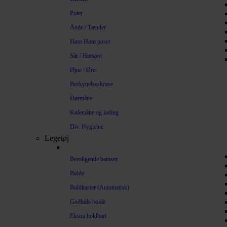
Poter
Ånde / Tænder
Høm Høm poser
Sår / Hotspot
Øjne / Ører
Beskyttelseskrave
Dørmåtte
Kølemåtte og køling
Div. Hygiejne
Legetøj
Beroligende bamser
Bolde
Boldkaster (Automatisk)
Godbids bolde
Ekstra holdbart