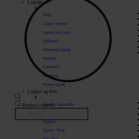
Legetøj
Bolde
Catnip / Katteurt
Legetøj med catnip
Drillepind
Elektronisk legetøj
Kattespil
Kradsebræt
Kradsetræ
Diverse legetøj
Lopper og Pels
Naturlige loppemidler
Products search
Shampoo / Balsam
Hygiejne
Tænder / Ånde