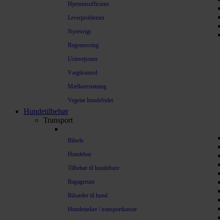
Hjerteinsufficiens
Leverproblemer
Nyresvigt
Regenerering
Urinvejssten
Vægtkontrol
Mælkeerstatning
Vegetar hundefoder
Hundetilbehør
Transport
Bilsele
Hundebur
Tilbehør til hundebure
Bagagerum
Bilsæder til hund
Hundetasker / transportkasser