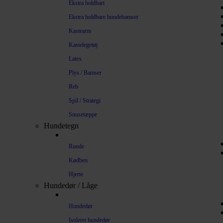
Ekstra holdbart
Ekstra holdbare hundebamser
Kastearm
Kastelegetøj
Latex
Plys / Bamser
Reb
Spil / Strategi
Snusetæppe
Hundetegn
Runde
Kødben
Hjerte
Hundedør / Låge
Hundedør
Isoleret hundedør