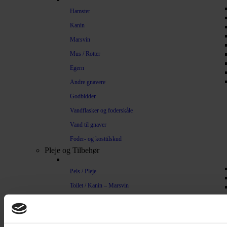
Hamster
Kanin
Marsvin
Mus / Rotter
Egern
Andre gnavere
Godbidder
Vandflasker og foderskåle
Vand til gnaver
Foder- og kosttilskud
Pleje og Tilbehør
Pels / Pleje
Toilet / Kanin – Marsvin
Toilet Hamster
Børste / Kam