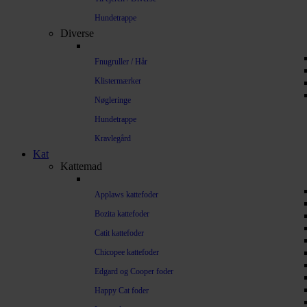
Hundetrappe
Diverse
Fnugruller / Hår
Klistermærker
Nøgleringe
Hundetrappe
Kravlegård
Kat
Kattemad
Applaws kattefoder
Bozita kattefoder
Catit kattefoder
Chicopee kattefoder
Edgard og Cooper foder
Happy Cat foder