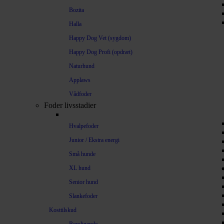
Bozita
Halla
Happy Dog Vet (sygdom)
Happy Dog Profi (opdræt)
Naturhund
Applaws
Vådfoder
Foder livsstadier
Hvalpefoder
Junior / Ekstra energi
Små hunde
XL hund
Senior hund
Slankefoder
Kosttilskud