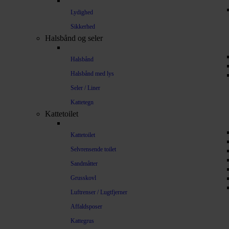
Lydighed
Sikkerhed
Halsbånd og seler
Halsbånd
Halsbånd med lys
Seler / Liner
Kattetegn
Kattetoilet
Kattetoilet
Selvrensende toilet
Sandmåtter
Grusskovl
Luftrenser / Lugtfjerner
Affaldsposer
Kattegrus