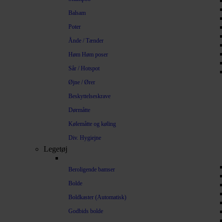
Balsam
Poter
Ånde / Tænder
Høm Høm poser
Sår / Hotspot
Øjne / Ører
Beskyttelseskrave
Dørmåtte
Kølemåtte og køling
Div. Hygiejne
Legetøj
Beroligende bamser
Bolde
Boldkaster (Automatisk)
Godbids bolde