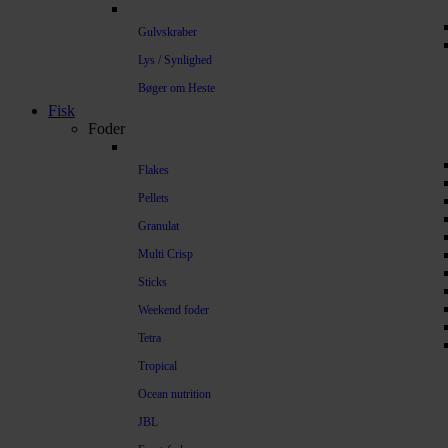
Gulvskraber
Lys / Synlighed
Bøger om Heste
Fisk
Foder
Flakes
Pellets
Granulat
Multi Crisp
Sticks
Weekend foder
Tetra
Tropical
Ocean nutrition
JBL