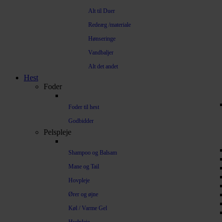
Alt til Duer
Redeæg /materiale
Hønseringe
Vandbaljer
Alt det andet
Hest
Foder
Foder til hest
Godbidder
Pelspleje
Shampoo og Balsam
Mane og Tail
Hovpleje
Ører og øjne
Køl / Varme Gel