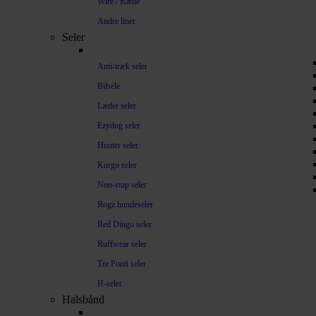
Wire / Kæde
Andre liner
Seler
Anti-træk seler
Bilsele
Læder seler
Ezydog seler
Hunter seler
Kurgo seler
Non-stop seler
Rogz hundeseler
Red Dingo seler
Ruffwear seler
Tre Ponti seler
H-seler
Halsbånd