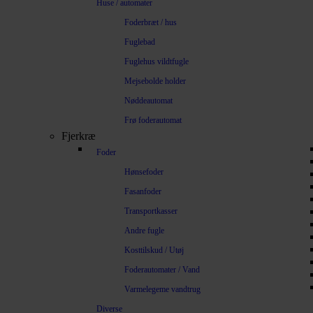
Huse / automater
Foderbræt / hus
Fuglebad
Fuglehus vildtfugle
Mejsebolde holder
Nøddeautomat
Frø foderautomat
Fjerkræ
Foder
Hønsefoder
Fasanfoder
Transportkasser
Andre fugle
Kosttilskud / Utøj
Foderautomater / Vand
Varmelegeme vandtrug
Diverse