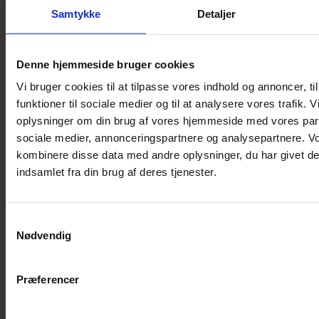
Shampoo
Samtykke
Detaljer
Bure
Musebur
Denne hjemmeside bruger cookies
Hamsterbur
Vi bruger cookies til at tilpasse vores indhold og annoncer, til
Kaninbur
funktioner til sociale medier og til at analysere vores trafik. 
Rottebur
oplysninger om din brug af vores hjemmeside med vores part
Marsvinebur
sociale medier, annonceringspartnere og analysepartnere. V
Løbegård
kombinere disse data med andre oplysninger, du har givet de
Overdækning løbegård
indsamlet fra din brug af deres tjenester.
Indretning til bure
Legepladser til bure
Samtykkevalg
Senge til gnavere
Nødvendig
Stiger til bure
Reservedele til bure
Præferencer
Clips til bure
Transportkasse