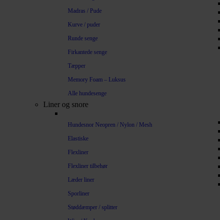
Madras / Pude
Kurve / puder
Runde senge
Firkantede senge
Tæpper
Memory Foam – Luksus
Alle hundesenge
Liner og snore
Hundesnor Neopren / Nylon / Mesh
Elastiske
Flexliner
Flexliner tilbehør
Læder liner
Sporliner
Støddæmper / splitter