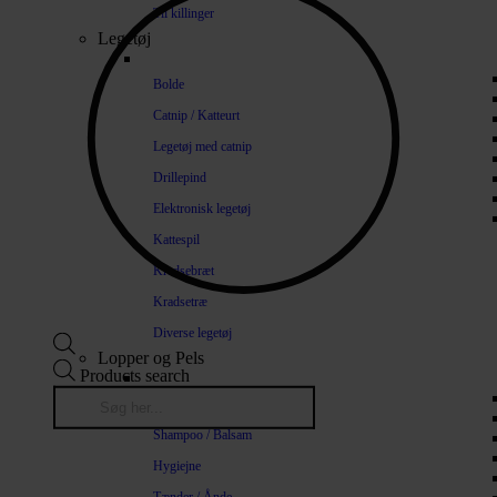
Til killinger
Legetøj
Bolde
Catnip / Katteurt
Legetøj med catnip
Drillepind
Elektronisk legetøj
Kattespil
Kradsebræt
Kradsetræ
Diverse legetøj
Lopper og Pels
Products search
Naturlige loppemidler
Shampoo / Balsam
Hygiejne