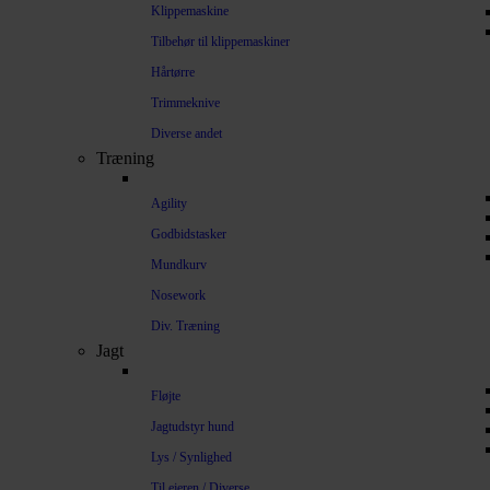
Klippemaskine
Tilbehør til klippemaskiner
Hårtørre
Trimmeknive
Diverse andet
Træning
Agility
Godbidstasker
Mundkurv
Nosework
Div. Træning
Jagt
Fløjte
Jagtudstyr hund
Lys / Synlighed
Til ejeren / Diverse