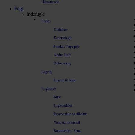
Hamstersele
Fugl
Indefugle
Foder
Undulater
Kanariefugle
Parakit / Papegøje
Andre fugle
Opbevaring
Legetøj
Legetøj til fugle
Fuglebure
Bure
Fuglebadekar
Reservedele og tilbehør
Vand og foderskål
Bunddække / Sand