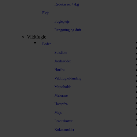
Redekasser / Æg
Pleje
Fuglepleje
Rengøring og duft
Vildtfugle
Foder
Solsikke
Jordnødder
Hørfrø
Vildtfugleblanding
Mejsebolde
Melorme
Hampfrø
Majs
Peanutbutter
Kokosnødder