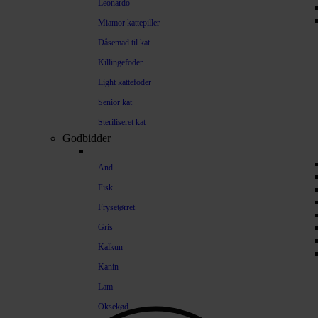
Leonardo
Miamor kattepiller
Dåsemad til kat
Killingefoder
Light kattefoder
Senior kat
Steriliseret kat
Godbidder
And
Fisk
Frysetørret
Gris
Kalkun
Kanin
Lam
Oksekød