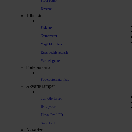
Frost-foder
Diverse
Tilbehør
Fiskenet
Termometer
Yngleklare fisk
Reservedele akvarie
Varmelegeme
Foderautomat
Foderautomater fisk
Akvarie lamper
Sun-Glo lysrør
JBL lysrør
Fluval Pro LED
Nano Led
Akvarier