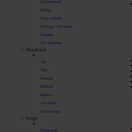
Sædeovertræk
Køling
Rejse-vandskål
Køresyge / Nervøsitet
Bilrampe
Div. biltilbehør
Hundeskål
Stål
Plast
Keramik
Melamin
Bambus
Slowfeeder
Skålunderlag
Senge
Donut senge