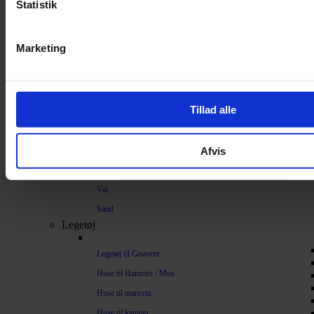
Strøelse og bundlag
Statistik
Bundlag / Strøelse
Marketing
Papirstrøelse
Hamp
Savsmuld
Tillad alle
Bark
Bommuld
Afvis
Spelt
Træpiller
Vat
Sand
Legetøj
Legetøj til Gnavere
Huse til Hamster / Mus
Huse til marsvin
Huse til kaniner