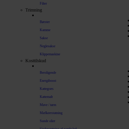
Filter
Trimning
Børster
Kamme
Sakse
Neglesakse
Klippemaskine
Kosttilskud
Beroligende
Energiboost
Kattegræs
Kattemalt
Mave / tarm
Mælkeerstatning
Sunde olier