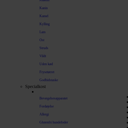
Kalkun
Kanin
Kamel
Kylling
Lam
Ost
Struds
Vildt
Uden kød
Frysetørret
Godbidstaske
Specialkost
Bevægelsesapparatet
Fordøjelse
Allergi
Glutenfri hundefoder