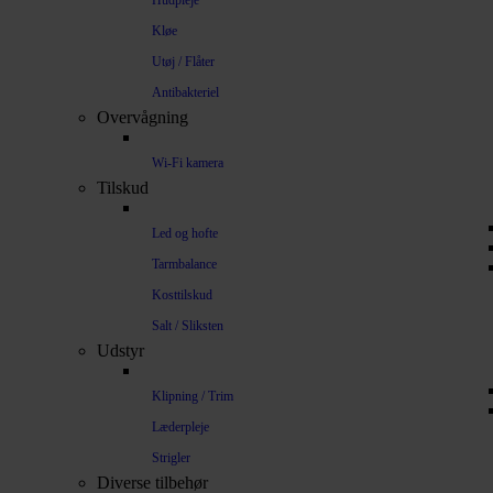
Hudpleje
Kløe
Utøj / Flåter
Antibakteriel
Overvågning
Wi-Fi kamera
Tilskud
Led og hofte
Tarmbalance
Kosttilskud
Salt / Sliksten
Udstyr
Klipning / Trim
Læderpleje
Strigler
Diverse tilbehør