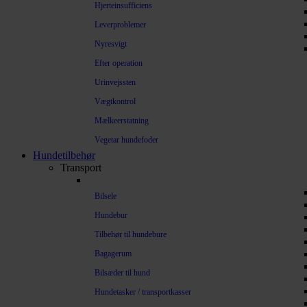
Hjerteinsufficiens
Leverproblemer
Nyresvigt
Efter operation
Urinvejssten
Vægtkontrol
Mælkeerstatning
Vegetar hundefoder
Hundetilbehør
Transport
Bilsele
Hundebur
Tilbehør til hundebure
Bagagerum
Bilsæder til hund
Hundetasker / transportkasser