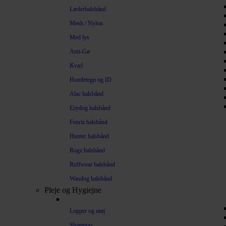
Læderhalsbånd
Mesh / Nylon
Med lys
Anti-Gø
Kvæl
Hundetegn og ID
Alac halsbånd
Ezydog halsbånd
Fenriz halsbånd
Hunter halsbånd
Rogz halsbånd
Ruffwear halsbånd
Waudog halsbånd
Pleje og Hygiejne
Lopper og utøj
Shampoo