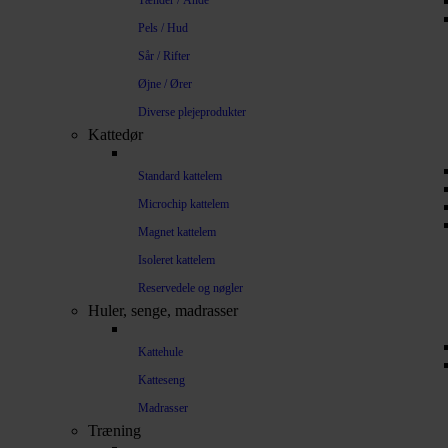
Tænder / Ånde
Pels / Hud
Sår / Rifter
Øjne / Ører
Diverse plejeprodukter
Kattedør
Standard kattelem
Microchip kattelem
Magnet kattelem
Isoleret kattelem
Reservedele og nøgler
Huler, senge, madrasser
Kattehule
Katteseng
Madrasser
Træning