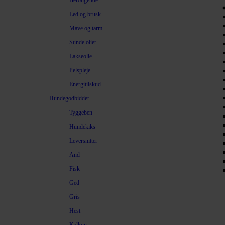
Beroligende
Led og brusk
Mave og tarm
Sunde olier
Lakseolie
Pelspleje
Energitilskud
Hundegodbidder
Tyggeben
Hundekiks
Leversnitter
And
Fisk
Ged
Gris
Hest