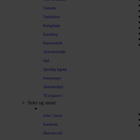
Tunneler
Træklodser
Hængekøje
Kaninhop
Hamsterbold
Aktivitetsbolde
Spil
Spiseligt legetøj
Snusetæppe
Aktivitetshjul
Til at gnave i
Seler og snore
Seler / Snore
Kaninsele
Marsvin-sele