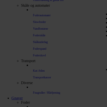
Understøtning af gamle led
Skåle og automater
Foderautomater
Slowfeeder
Vandfontæne
Foderskåle
Skålunderlag
Foderspand
Foderskovl
Transport
Kat i bilen
Transportkasser
Diverse
Fnugruller / Hårfjerning
Gnaver
Foder