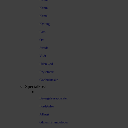
Kalkun
Kanin
Kamel
Kylling
Lam
Ost
Struds
Vildt
Uden kød
Frysetørret
Godbidstaske
Specialkost
Bevægelsesapparatet
Fordøjelse
Allergi
Glutenfri hundefoder