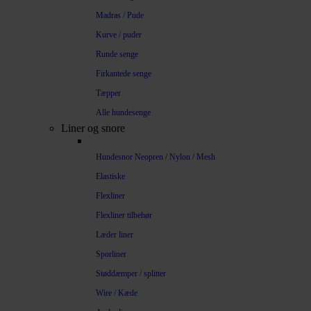
Madras / Pude
Kurve / puder
Runde senge
Firkantede senge
Tæpper
Alle hundesenge
Liner og snore
Hundesnor Neopren / Nylon / Mesh
Elastiske
Flexliner
Flexliner tilbehør
Læder liner
Sporliner
Støddæmper / splitter
Wire / Kæde