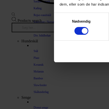
Sædeovertræk
dem, eller som de har indsaml
Køling
Rejse-vandskål
Samtykkevalg
Products search
Nødvendig
Køresyge / Nervøsitet
Bilrampe
Div. biltilbehør
Hundeskål
Stål
Plast
Keramik
Melamin
Bambus
Slowfeeder
Skålunderlag
Senge
Donut senge