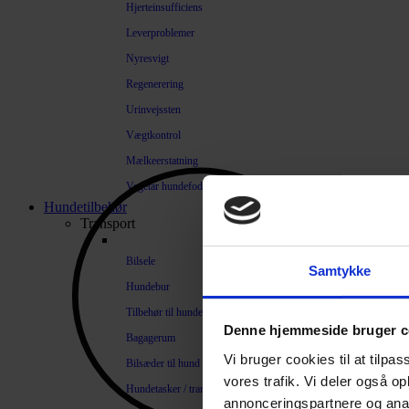
Hjerteinsufficiens
Leverproblemer
Nyresvigt
Regenerering
Urinvejssten
Vægtkontrol
Mælkeerstatning
Vegetar hundefoder
Hundetilbehør
Transport
Bilsele
Samtykke
Hundebur
Tilbehør til hundebure
Denne hjemmeside bruger c
Bagagerum
Vi bruger cookies til at tilpas
Bilsæder til hund
vores trafik. Vi deler også 
Hundetasker / transportkasser
annonceringspartnere og anal