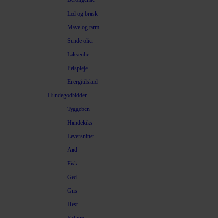
Beroligende
Led og brusk
Mave og tarm
Sunde olier
Lakseolie
Pelspleje
Energitilskud
Hundegodbidder
Tyggeben
Hundekiks
Leversnitter
And
Fisk
Ged
Gris
Hest