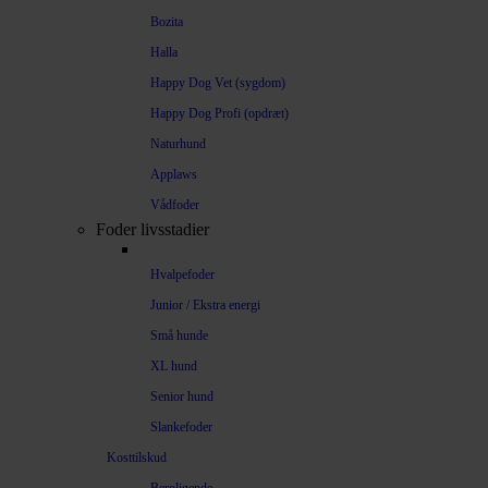
Bozita
Halla
Happy Dog Vet (sygdom)
Happy Dog Profi (opdræt)
Naturhund
Applaws
Vådfoder
Foder livsstadier
Hvalpefoder
Junior / Ekstra energi
Små hunde
XL hund
Senior hund
Slankefoder
Kosttilskud