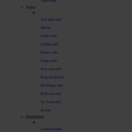
Andre liner
Seler
Anti-træk seler
Bilsele
Læder seler
Ezydog seler
Hunter seler
Kurgo seler
Non-stop seler
Rogz hundeseler
Red Dingo seler
Ruffwear seler
Tre Ponti seler
H-seler
Halsbånd
Læderhalsbånd