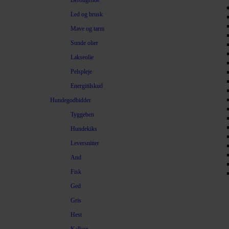
Beroligende
Led og brusk
Mave og tarm
Sunde olier
Lakseolie
Pelspleje
Energitilskud
Hundegodbidder
Tyggeben
Hundekiks
Leversnitter
And
Fisk
Ged
Gris
Hest