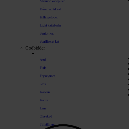
Miamor kattepiller
Dåsemad til kat
Killingefoder
Light kattefoder
Senior kat
Steriliseret kat
Godbidder
And
Fisk
Frysetørret
Gris
Kalkun
Kanin
Lam
Oksekød
Til killinger