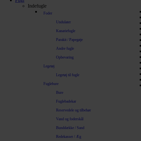
Fugl
Indefugle
Foder
Undulater
Kanariefugle
Parakit / Papegøje
Andre fugle
Opbevaring
Legetøj
Legetøj til fugle
Fuglebure
Bure
Fuglebadekar
Reservedele og tilbehør
Vand og foderskål
Bunddække / Sand
Redekasser / Æg