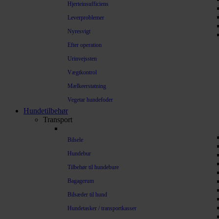
Hjerteinsufficiens
Leverproblemer
Nyresvigt
Efter operation
Urinvejssten
Vægtkontrol
Mælkeerstatning
Vegetar hundefoder
Hundetilbehør
Transport
Bilsele
Hundebur
Tilbehør til hundebure
Bagagerum
Bilsæder til hund
Hundetasker / transportkasser