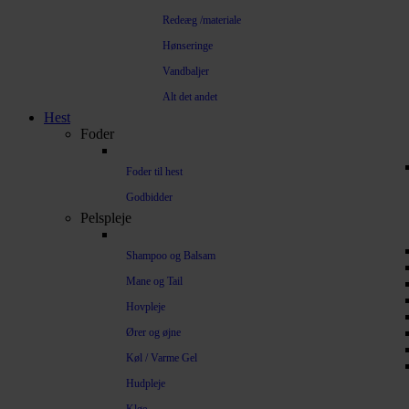
Redeæg /materiale
Hønseringe
Vandbaljer
Alt det andet
Hest
Foder
Foder til hest
Godbidder
Pelspleje
Shampoo og Balsam
Mane og Tail
Hovpleje
Ører og øjne
Køl / Varme Gel
Hudpleje