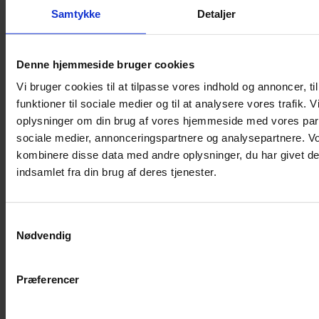
Samtykke
Detaljer
Musebur
Hamsterbur
Denne hjemmeside bruger cookies
Kaninbur
Vi bruger cookies til at tilpasse vores indhold og annoncer, til
Rottebur
funktioner til sociale medier og til at analysere vores trafik. 
Marsvinebur
oplysninger om din brug af vores hjemmeside med vores part
Løbegård
sociale medier, annonceringspartnere og analysepartnere. V
Overdækning løbegård
kombinere disse data med andre oplysninger, du har givet de
Indretning til bure
indsamlet fra din brug af deres tjenester.
Legepladser til bure
Senge til gnavere
Samtykkevalg
Stiger til bure
Nødvendig
Reservedele til bure
Clips til bure
Præferencer
Transportkasse
Strøelse og bundlag