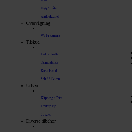
Kløe
Utøj / Flåter
Antibakteriel
Overvågning
Wi-Fi kamera
Tilskud
Led og hofte
Tarmbalance
Kosttilskud
Salt / Sliksten
Udstyr
Klipning / Trim
Læderpleje
Strigler
Diverse tilbehør