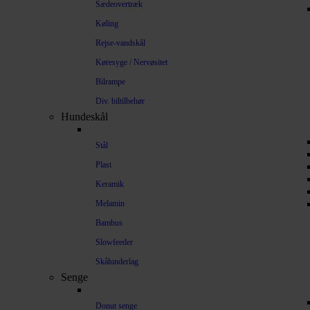
Sædeovertræk
Køling
Rejse-vandskål
Køresyge / Nervøsitet
Bilrampe
Div. biltilbehør
Hundeskål
Stål
Plast
Keramik
Melamin
Bambus
Slowfeeder
Skålunderlag
Senge
Donut senge