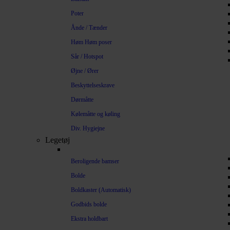
Poter
Ånde / Tænder
Høm Høm poser
Sår / Hotspot
Øjne / Ører
Beskyttelseskrave
Dørmåtte
Kølemåtte og køling
Div. Hygiejne
Legetøj
Beroligende bamser
Bolde
Boldkaster (Automatisk)
Godbids bolde
Ekstra holdbart