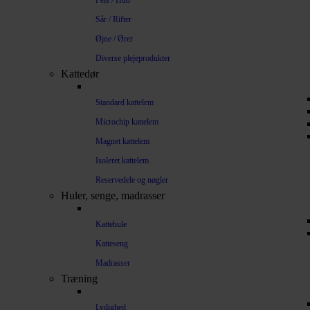
Pels / Hud
Sår / Rifter
Øjne / Ører
Diverse plejeprodukter
Kattedør
Standard kattelem
Microchip kattelem
Magnet kattelem
Isoleret kattelem
Reservedele og nøgler
Huler, senge, madrasser
Kattehule
Katteseng
Madrasser
Træning
Lydighed