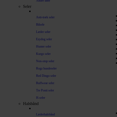
Andre liner
Seler
Anti-træk seler
Bilsele
Læder seler
Ezydog seler
Hunter seler
Kurgo seler
Non-stop seler
Rogz hundeseler
Red Dingo seler
Ruffwear seler
Tre Ponti seler
H-seler
Halsbånd
Læderhalsbånd