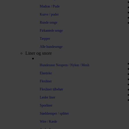
Madras / Pude
Kurve / puder
Runde senge
Firkantede senge
Tæpper
Alle hundesenge
Liner og snore
Hundesnor Neopren / Nylon / Mesh
Elastiske
Flexliner
Flexliner tilbehør
Læder liner
Sporliner
Støddæmper / splitter
Wire / Kæde