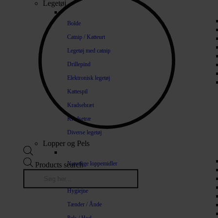
Legetøj
Bolde
Catnip / Katteurt
Legetøj med catnip
Drillepind
Elektronisk legetøj
Kattespil
Kradsebræt
Kradsetræ
Diverse legetøj
Lopper og Pels
Naturlige loppemidler
Products search
Shampoo / Balsam
Hygiejne
Tænder / Ånde