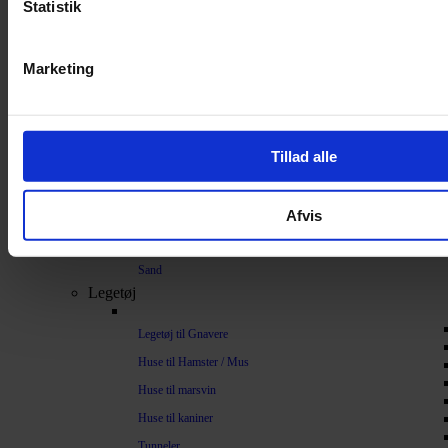
Statistik
Bundlag / Strøelse
Papirstrøelse
Marketing
Hamp
Savsmuld
Bark
Tillad alle
Bommuld
Spelt
Afvis
Træpiller
Vat
Sand
Legetøj
Legetøj til Gnavere
Huse til Hamster / Mus
Huse til marsvin
Huse til kaniner
Tunneler