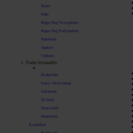
Bozita
Halla
Happy Dog Vet (sygdom)
Happy Dog Profi (opdræt)
Naturhund
Applaws
Vådfoder
Foder livsstadier
Hvalpefoder
Junior / Ekstra energi
Små hunde
XL hund
Senior hund
Slankefoder
Kosttilskud