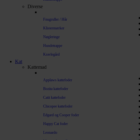
Diverse
Fnugruller / Hår
Klistermærker
Nøgleringe
Hundetrappe
Kravlegård
Kat
Kattemad
Applaws kattefoder
Bozita kattefoder
Catit kattefoder
Chicopee kattefoder
Edgard og Cooper foder
Happy Cat foder
Leonardo