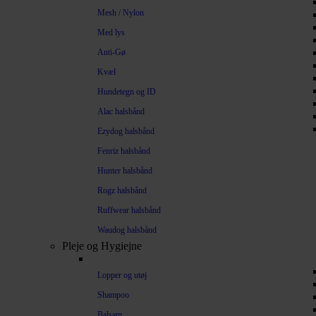
Mesh / Nylon
Med lys
Anti-Gø
Kvæl
Hundetegn og ID
Alac halsbånd
Ezydog halsbånd
Fenriz halsbånd
Hunter halsbånd
Rogz halsbånd
Ruffwear halsbånd
Waudog halsbånd
Pleje og Hygiejne
Lopper og utøj
Shampoo
Balsam