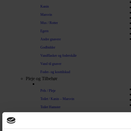
Kanin
Marsvin
Mus / Rotter
Egern
Andre gnavere
Godbidder
Vandflasker og foderskåle
Vand til gnaver
Foder- og kosttilskud
Pleje og Tilbehør
Pels / Pleje
Toilet / Kanin – Marsvin
Toilet Hamster
Børste / Kam
Shampoo
Bure