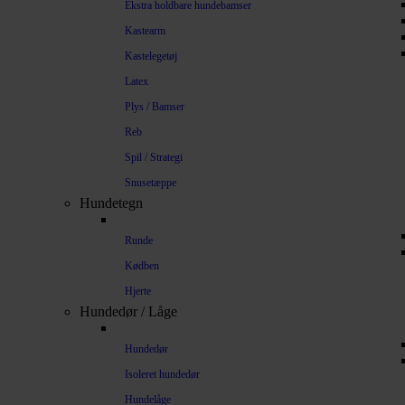
Ekstra holdbare hundebamser
Kastearm
Kastelegetøj
Latex
Plys / Bamser
Reb
Spil / Strategi
Snusetæppe
Hundetegn
Runde
Kødben
Hjerte
Hundedør / Låge
Hundedør
Isoleret hundedør
Hundelåge