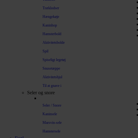
Træklodser
Hængekøje
Kaninhop
Hamsterbold
Aktivitetsbolde
Spil
Spiseligt legetøj
Snusetæppe
Aktivitetshjul
Til at gnave i
Seler og snore
Seler / Snore
Kaninsele
Marsvin-sele
Hamstersele