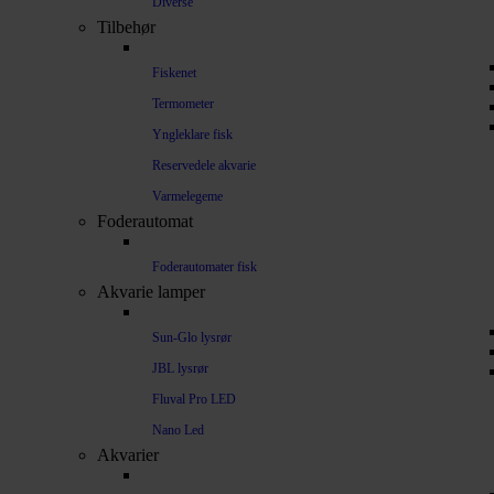
Diverse
Tilbehør
Fiskenet
Termometer
Yngleklare fisk
Reservedele akvarie
Varmelegeme
Foderautomat
Foderautomater fisk
Akvarie lamper
Sun-Glo lysrør
JBL lysrør
Fluval Pro LED
Nano Led
Akvarier