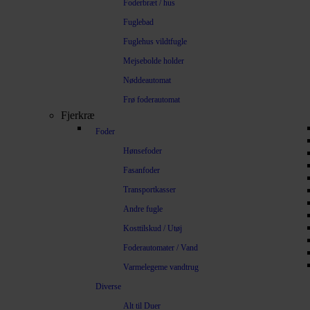
Foderbræt / hus
Fuglebad
Fuglehus vildtfugle
Mejsebolde holder
Nøddeautomat
Frø foderautomat
Fjerkræ
Foder
Hønsefoder
Fasanfoder
Transportkasser
Andre fugle
Kosttilskud / Utøj
Foderautomater / Vand
Varmelegeme vandtrug
Diverse
Alt til Duer