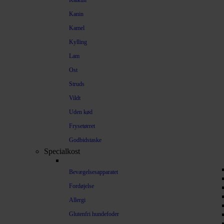
Kalkun
Kanin
Kamel
Kylling
Lam
Ost
Struds
Vildt
Uden kød
Frysetørret
Godbidstaske
Specialkost
Bevægelsesapparatet
Fordøjelse
Allergi
Glutenfri hundefoder