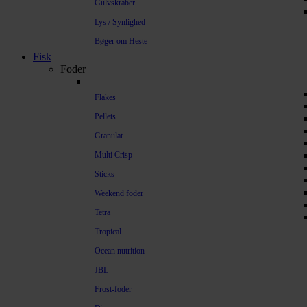
Gulvskraber
Lys / Synlighed
Bøger om Heste
Fisk
Foder
Flakes
Pellets
Granulat
Multi Crisp
Sticks
Weekend foder
Tetra
Tropical
Ocean nutrition
JBL
Frost-foder