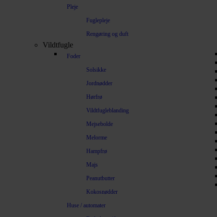
Pleje
Fuglepleje
Rengøring og duft
Vildtfugle
Foder
Solsikke
Jordnødder
Hørfrø
Vildtfugleblanding
Mejsebolde
Melorme
Hampfrø
Majs
Peanutbutter
Kokosnødder
Huse / automater