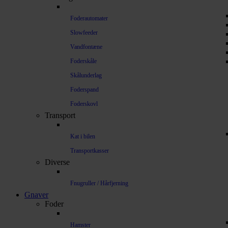
Foderautomater
Slowfeeder
Vandfontæne
Foderskåle
Skålunderlag
Foderspand
Foderskovl
Transport
Kat i bilen
Transportkasser
Diverse
Fnugruller / Hårfjerning
Gnaver
Foder
Hamster