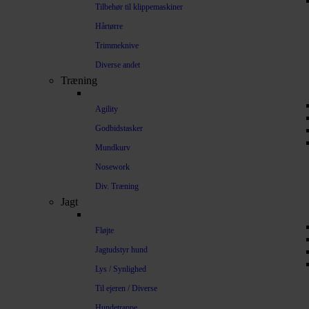
Tilbehør til klippemaskiner
Hårtørre
Trimmeknive
Diverse andet
Træning
Agility
Godbidstasker
Mundkurv
Nosework
Div. Træning
Jagt
Fløjte
Jagtudstyr hund
Lys / Synlighed
Til ejeren / Diverse
Hundetrappe