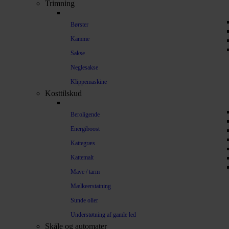
Trimning
Børster
Kamme
Sakse
Neglesakse
Klippemaskine
Kosttilskud
Beroligende
Energiboost
Kattegræs
Kattemalt
Mave / tarm
Mælkeerstatning
Sunde olier
Understøtning af gamle led
Skåle og automater