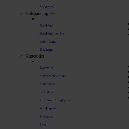
Sikkerhed
Halsbånd og seler
Halsbånd
Halsbånd med lys
Seler / Liner
Kattetegn
Kattetoilet
Kattetoilet
Selvrensende toilet
Sandmåtter
Grusskovl
Luftrenser / Lugtfjerner
Affaldsposer
Kattegrus
Filter