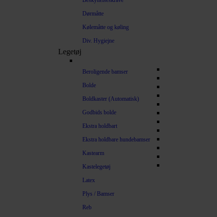
Beskyttelseskrave
Dørmåtte
Kølemåtte og køling
Div. Hygiejne
Legetøj
Beroligende bamser
Bolde
Boldkaster (Automatisk)
Godbids bolde
Ekstra holdbart
Ekstra holdbare hundebamser
Kastearm
Kastelegetøj
Latex
Plys / Bamser
Reb