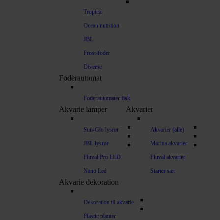
Tropical
Ocean nutrition
JBL
Frost-foder
Diverse
Foderautomat
Foderautomater fisk
Akvarie lamper
Akvarier
Sun-Glo lysrør
Akvarier (alle)
JBL lysrør
Marina akvarier
Fluval Pro LED
Fluval akvarier
Nano Led
Starter sæt
Akvarie dekoration
Dekoration til akvarie
Plastic planter