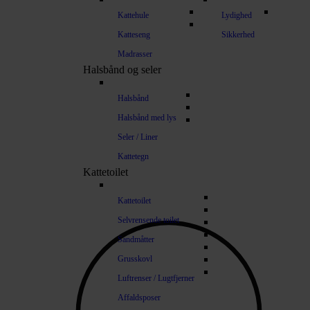
Kattehule
Lydighed
Katteseng
Sikkerhed
Madrasser
Halsbånd og seler
Halsbånd
Halsbånd med lys
Seler / Liner
Kattetegn
Kattetoilet
Kattetoilet
Selvrensende toilet
Sandmåtter
Grusskovl
Luftrenser / Lugtfjerner
Affaldsposer