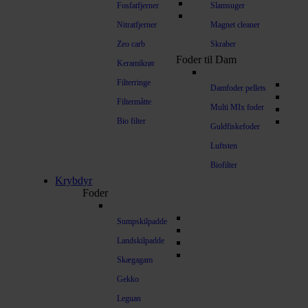
Fosfatfjerner
Slamsuger
Nitratfjerner
Magnet cleaner
Zeo carb
Skraber
Foder til Dam
Keramikrør
Filterringe
Damfoder pellets
Filtermåtte
Multi MIx foder
Bio filter
Guldfiskefoder
Luftsten
Biofilter
Krybdyr
Foder
Sumpskilpadde
Landskilpadde
Skægagam
Gekko
Leguan