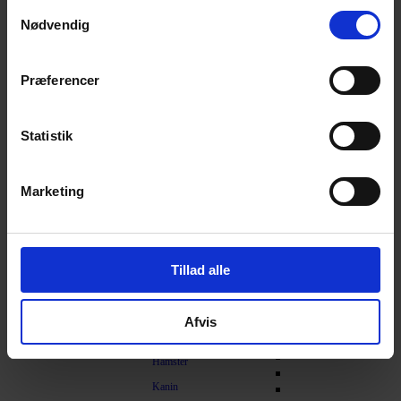
Samtykkevalg
Nødvendig
Understøtning af gamle led
Skåle og automater
Transport
Præferencer
Foderautomater
Kat i bilen
Slowfeeder
Transportkasser
Vandfontæne
Statistik
Foderskåle
Skålunderlag
Marketing
Foderspand
Foderskovl
Diverse
Tillad alle
Fnugruller / Hårfjerning
Gnaver
Afvis
Foder
Hamster
Kanin