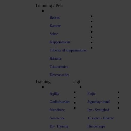
Trimning / Pels
Børster
Kamme
Sakse
Klippemaskine
Tilbehør til klippemaskiner
Hårtørre
Trimmeknive
Diverse andet
Træning
Jagt
Agility
Fløjte
Godbidstasker
Jagtudstyr hund
Mundkurv
Lys / Synlighed
Nosework
Til ejeren / Diverse
Div. Træning
Hundetrappe