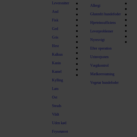
Leversnitter
Allergi
And
Glutenfri hundefoder
Fisk
Hjerteinsufficiens
Ged
Leverproblemer
Gris
Nyresvigt
Hest
Efter operation
Kalkun
Urinvejssten
Kanin
Vægtkontrol
Kamel
Mælkeerstatning
Kylling
Vegetar hundefoder
Lam
Ost
Struds
Vildt
Uden kød
Frysetørret