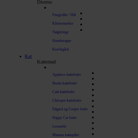
Diverse
Fnugruller / Hår
Klistermærker
Nøgleringe
Hundetrappe
Kravlegård
Kat
Kattemad
Applaws kattefoder
Bozita kattefoder
Catit kattefoder
Chicopee kattefoder
Edgard og Cooper foder
Happy Cat foder
Leonardo
Miamor kattepiller