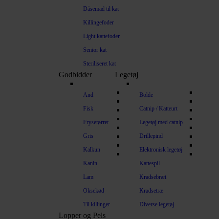
Dåsemad til kat
Killingefoder
Light kattefoder
Senior kat
Steriliseret kat
Godbidder
Legetøj
And
Bolde
Fisk
Catnip / Katteurt
Frysetørret
Legetøj med catnip
Gris
Drillepind
Kalkun
Elektronisk legetøj
Kanin
Kattespil
Lam
Kradsebræt
Oksekød
Kradsetræ
Til killinger
Diverse legetøj
Lopper og Pels