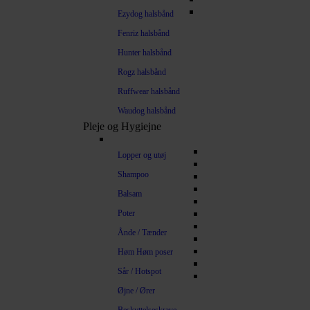
Ezydog halsbånd
Fenriz halsbånd
Hunter halsbånd
Rogz halsbånd
Ruffwear halsbånd
Waudog halsbånd
Pleje og Hygiejne
Lopper og utøj
Shampoo
Balsam
Poter
Ånde / Tænder
Høm Høm poser
Sår / Hotspot
Øjne / Ører