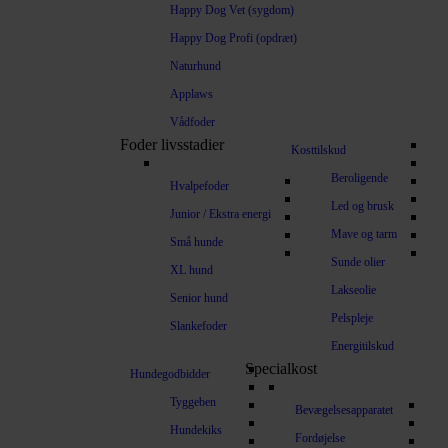
Happy Dog Vet (sygdom)
Happy Dog Profi (opdræt)
Naturhund
Applaws
Vådfoder
Foder livsstadier
Kosttilskud
Beroligende
Hvalpefoder
Led og brusk
Junior / Ekstra energi
Mave og tarm
Små hunde
Sunde olier
XL hund
Lakseolie
Senior hund
Pelspleje
Slankefoder
Energitilskud
Specialkost
Hundegodbidder
Tyggeben
Bevægelsesapparatet
Hundekiks
Fordøjelse