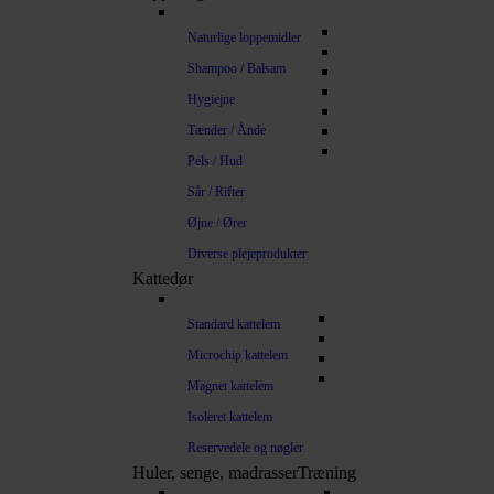
Naturlige loppemidler
Shampoo / Balsam
Hygiejne
Tænder / Ånde
Pels / Hud
Sår / Rifter
Øjne / Ører
Diverse plejeprodukter
Kattedør
Standard kattelem
Microchip kattelem
Magnet kattelem
Isoleret kattelem
Reservedele og nøgler
Huler, senge, madrasser
Træning