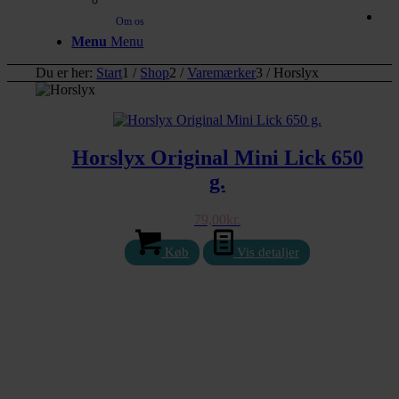
Om os
Menu
Menu
Du er her:
Start
1
/
Shop
2
/
Varemærker
3
/
Horslyx
Horslyx Original Mini Lick 650
g.
79,00
kr.
Køb
Vis detaljer