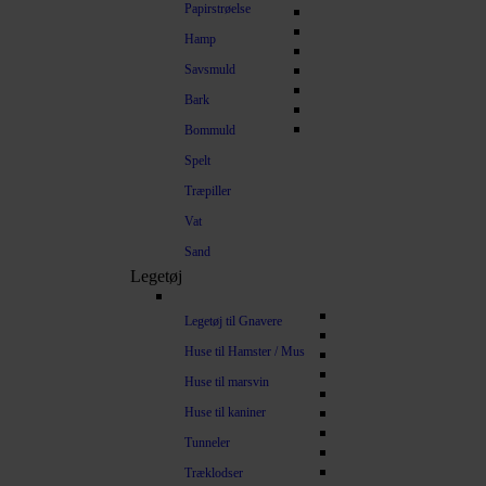
Papirstrøelse
Hamp
Savsmuld
Bark
Bommuld
Spelt
Træpiller
Vat
Sand
Legetøj
Legetøj til Gnavere
Huse til Hamster / Mus
Huse til marsvin
Huse til kaniner
Tunneler
Træklodser