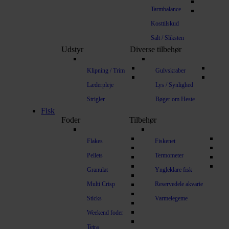
Tarmbalance
Kosttilskud
Salt / Sliksten
Udstyr
Diverse tilbehør
Klipning / Trim
Gulvskraber
Læderpleje
Lys / Synlighed
Strigler
Bøger om Heste
Fisk
Foder
Tilbehør
Flakes
Fiskenet
Pellets
Termometer
Granulat
Yngleklare fisk
Multi Crisp
Reservedele akvarie
Sticks
Varmelegeme
Weekend foder
Tetra