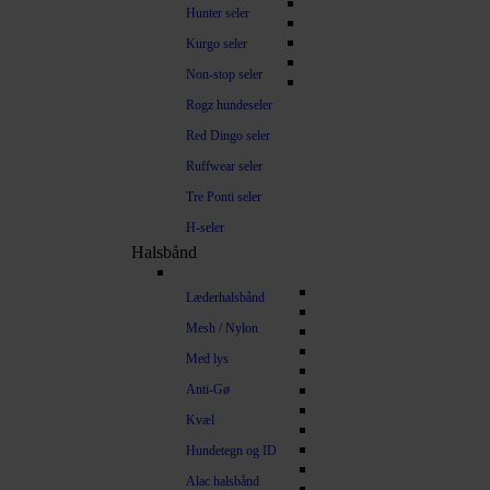
Hunter seler
Kurgo seler
Non-stop seler
Rogz hundeseler
Red Dingo seler
Ruffwear seler
Tre Ponti seler
H-seler
Halsbånd
Læderhalsbånd
Mesh / Nylon
Med lys
Anti-Gø
Kvæl
Hundetegn og ID
Alac halsbånd