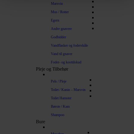
Marsvin
Mus / Rotter
Egern
Andre gnavere
Godbidder
Vandflasker og foderskåle
Vand til gnaver
Foder- og kosttilskud
Pleje og Tilbehør
Pels / Pleje
Toilet / Kanin – Marsvin
Toilet Hamster
Børste / Kam
Shampoo
Bure