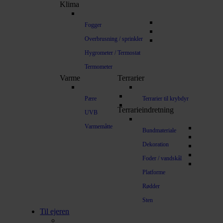
Klima
Fogger
Overbrusning / sprinkler
Hygrometer / Termostat
Termometer
Varme
Terrarier
Pære
Terrarier til krybdyr
Terrarieindretning
UVB
Varmemåtte
Bundmateriale
Dekoration
Foder / vandskål
Platforme
Rødder
Sten
Til ejeren