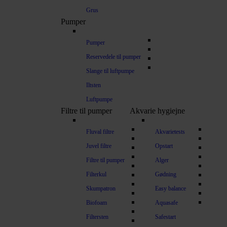
Grus
Pumper
Pumper
Reservedele til pumper
Slange til luftpumpe
Iltsten
Luftpumpe
Filtre til pumper
Akvarie hygiejne
Fluval filtre
Akvarietests
Juvel filtre
Opstart
Filtre til pumper
Alger
Filterkul
Gødning
Skumpatron
Easy balance
Biofoam
Aquasafe
Filtersten
Safestart