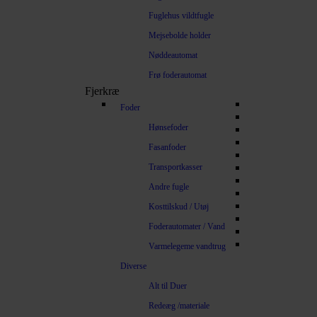
Fuglehus vildtfugle
Mejsebolde holder
Nøddeautomat
Frø foderautomat
Fjerkræ
Foder
Hønsefoder
Fasanfoder
Transportkasser
Andre fugle
Kosttilskud / Utøj
Foderautomater / Vand
Varmelegeme vandtrug
Diverse
Alt til Duer
Redeæg /materiale