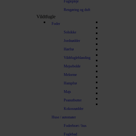
Fuglepleje
Rengøring og duft
Vildtfugle
Foder
Solsikke
Jordnødder
Hørfrø
Vildtfugleblanding
Mejsebolde
Melorme
Hampfrø
Majs
Peanutbutter
Kokosnødder
Huse / automater
Foderbræt / hus
Fuglebad