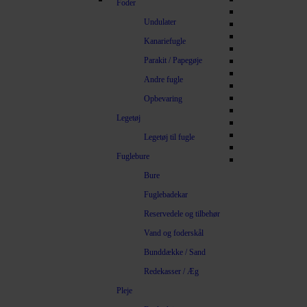
Foder
Undulater
Kanariefugle
Parakit / Papegøje
Andre fugle
Opbevaring
Legetøj
Legetøj til fugle
Fuglebure
Bure
Fuglebadekar
Reservedele og tilbehør
Vand og foderskål
Bunddække / Sand
Redekasser / Æg
Pleje