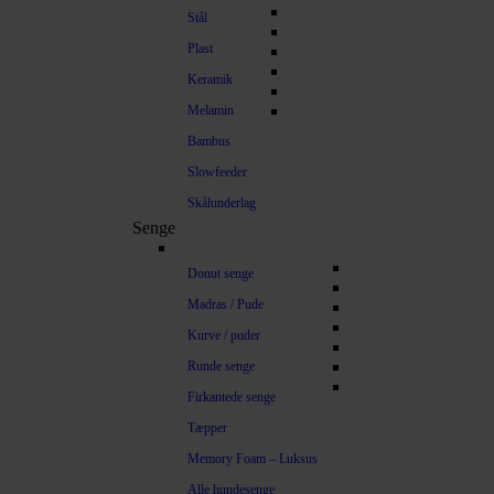
Stål
Plast
Keramik
Melamin
Bambus
Slowfeeder
Skålunderlag
Senge
Donut senge
Madras / Pude
Kurve / puder
Runde senge
Firkantede senge
Tæpper
Memory Foam – Luksus
Alle hundesenge