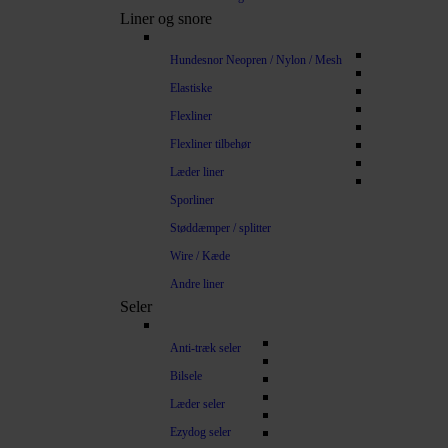
Liner og snore
Hundesnor Neopren / Nylon / Mesh
Elastiske
Flexliner
Flexliner tilbehør
Læder liner
Sporliner
Støddæmper / splitter
Wire / Kæde
Andre liner
Seler
Anti-træk seler
Bilsele
Læder seler
Ezydog seler