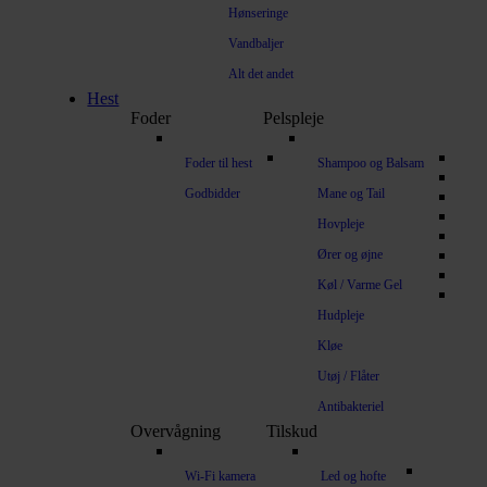
Hønseringe
Vandbaljer
Alt det andet
Hest
Foder
Pelspleje
Foder til hest
Shampoo og Balsam
Godbidder
Mane og Tail
Hovpleje
Ører og øjne
Køl / Varme Gel
Hudpleje
Kløe
Utøj / Flåter
Antibakteriel
Overvågning
Tilskud
Wi-Fi kamera
Led og hofte