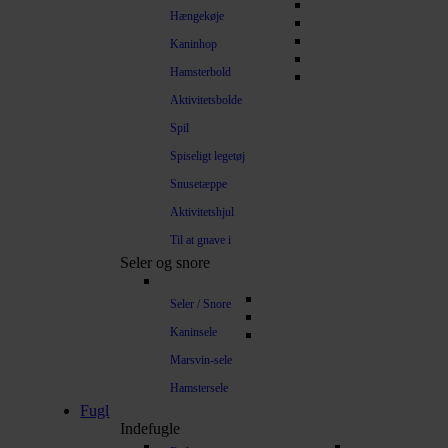
Hængekøje
Kaninhop
Hamsterbold
Aktivitetsbolde
Spil
Spiseligt legetøj
Snusetæppe
Aktivitetshjul
Til at gnave i
Seler og snore
Seler / Snore
Kaninsele
Marsvin-sele
Hamstersele
Fugl
Indefugle