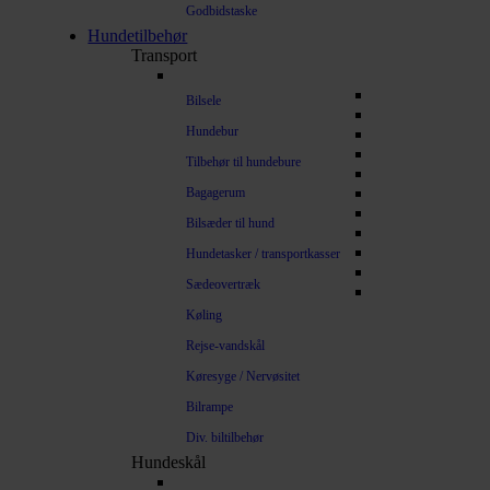
Godbidstaske
Hundetilbehør
Transport
Bilsele
Hundebur
Tilbehør til hundebure
Bagagerum
Bilsæder til hund
Hundetasker / transportkasser
Sædeovertræk
Køling
Rejse-vandskål
Køresyge / Nervøsitet
Bilrampe
Div. biltilbehør
Hundeskål