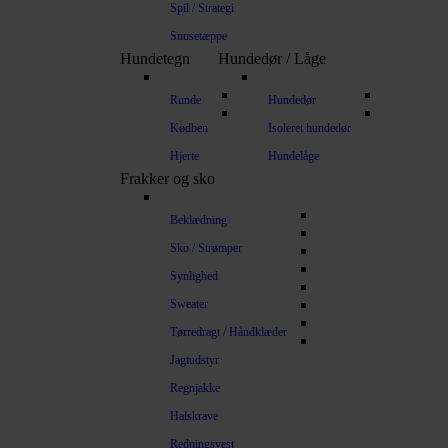
Spil / Strategi
Snusetæppe
Hundetegn
Hundedør / Låge
Runde
Hundedør
Kødben
Isoleret hundedør
Hjerte
Hundelåge
Frakker og sko
Beklædning
Sko / Strømper
Synlighed
Sweater
Tørredragt / Håndklæder
Jagtudstyr
Regnjakke
Halskrave
Redningsvest