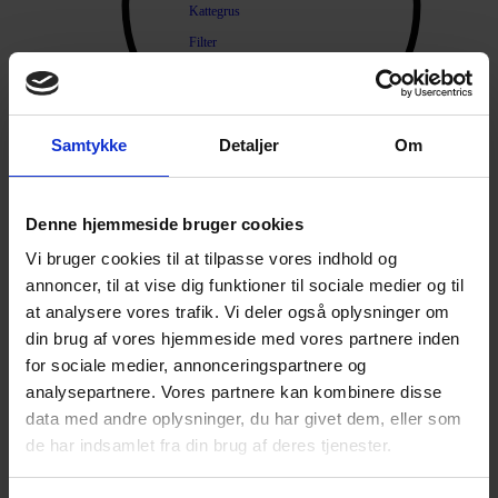
Kattegrus
Filter
Trimning
Børster
Samtykke
Detaljer
Om
Kamme
Sakse
Neglesakse
Denne hjemmeside bruger cookies
Products search
Klippemaskine
Vi bruger cookies til at tilpasse vores indhold og
Kosttilskud
annoncer, til at vise dig funktioner til sociale medier og til
Beroligende
at analysere vores trafik. Vi deler også oplysninger om
din brug af vores hjemmeside med vores partnere inden
Energiboost
for sociale medier, annonceringspartnere og
Kattegræs
analysepartnere. Vores partnere kan kombinere disse
Kattemalt
data med andre oplysninger, du har givet dem, eller som
Mave / tarm
de har indsamlet fra din brug af deres tjenester.
Mælkeerstatning
Sunde olier