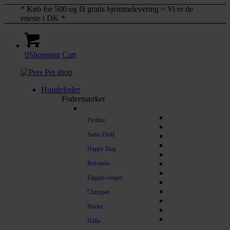
* Køb for 500 og få gratis hjemmelevering = Vi er de
eneste i DK *
0
Shopping Cart
Hundefoder
Fodermærker
Profine
Sams Field
Happy Dog
Belcando
Edgard cooper
Chicopee
Bozita
Halla