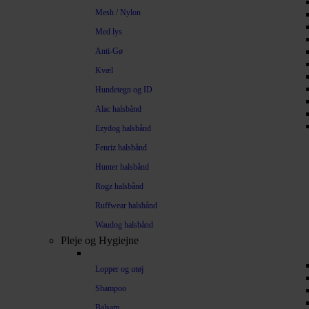
Mesh / Nylon
Med lys
Anti-Gø
Kvæl
Hundetegn og ID
Alac halsbånd
Ezydog halsbånd
Fenriz halsbånd
Hunter halsbånd
Rogz halsbånd
Ruffwear halsbånd
Waudog halsbånd
Pleje og Hygiejne
Lopper og utøj
Shampoo
Balsam