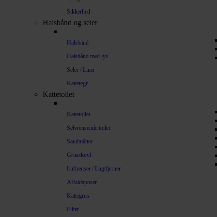
Sikkerhed
Halsbånd og seler
Halsbånd
Halsbånd med lys
Seler / Liner
Kattetegn
Kattetoilet
Kattetoilet
Selvrensende toilet
Sandmåtter
Grusskovl
Luftrenser / Lugtfjerner
Affaldsposer
Kattegrus
Filter