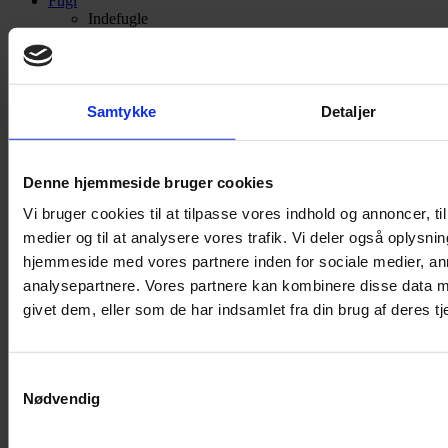
Fugl
Indefugle
Foder
Undulater
Kanariefugle
Samtykke
Detaljer
Parakit / Papegøje
Andre fugle
Denne hjemmeside bruger cookies
Opbevaring
Legetøj
Vi bruger cookies til at tilpasse vores indhold og annoncer, til 
medier og til at analysere vores trafik. Vi deler også oplysni
Legetøj til fugle
hjemmeside med vores partnere inden for sociale medier, a
Fuglebure
analysepartnere. Vores partnere kan kombinere disse data m
Bure
givet dem, eller som de har indsamlet fra din brug af deres tj
Fuglebadekar
Reservedele og tilbehør
Samtykkevalg
Vand og foderskål
Nødvendig
Bunddække / Sand
Redekasser / Æg