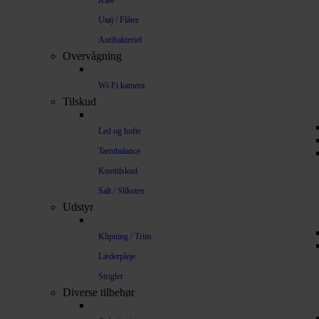
Kløe
Utøj / Flåter
Antibakteriel
Overvågning
Wi-Fi kamera
Tilskud
Led og hofte
Tarmbalance
Kosttilskud
Salt / Sliksten
Udstyr
Klipning / Trim
Læderpleje
Strigler
Diverse tilbehør