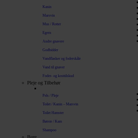
Kanin
Marsvin
Mus / Rotter
Egern
Andre gnavere
Godbidder
Vandflasker og foderskåle
Vand til gnaver
Foder- og kosttilskud
Pleje og Tilbehør
Pels / Pleje
Toilet / Kanin – Marsvin
Toilet Hamster
Børste / Kam
Shampoo
Bure