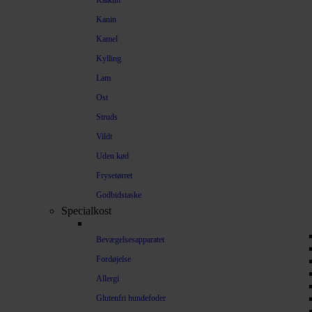
Kalkun
Kanin
Kamel
Kylling
Lam
Ost
Struds
Vildt
Uden kød
Frysetørret
Godbidstaske
Specialkost
Bevægelsesapparatet
Fordøjelse
Allergi
Glutenfri hundefoder