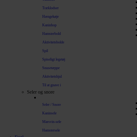
Træklodser
Hængekøje
Kaninhop
Hamsterbold
Aktivitetsbolde
Spil
Spiseligt legetøj
Snusetæppe
Aktivitetshjul
Til at gnave i
Seler og snore
Seler / Snore
Kaninsele
Marsvin-sele
Hamstersele