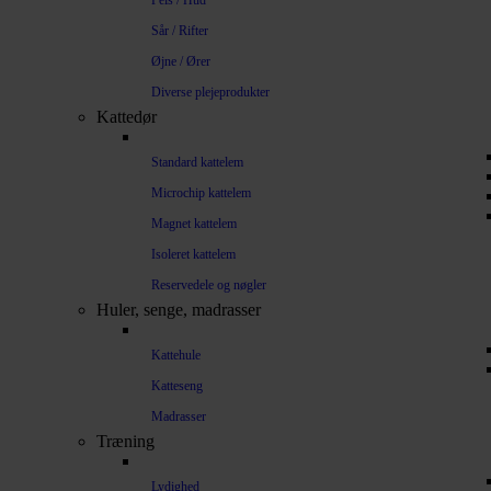
Pels / Hud
Sår / Rifter
Øjne / Ører
Diverse plejeprodukter
Kattedør
Standard kattelem
Microchip kattelem
Magnet kattelem
Isoleret kattelem
Reservedele og nøgler
Huler, senge, madrasser
Kattehule
Katteseng
Madrasser
Træning
Lydighed