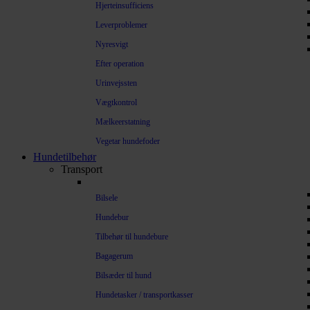
Hjerteinsufficiens
Leverproblemer
Nyresvigt
Efter operation
Urinvejssten
Vægtkontrol
Mælkeerstatning
Vegetar hundefoder
Hundetilbehør
Transport
Bilsele
Hundebur
Tilbehør til hundebure
Bagagerum
Bilsæder til hund
Hundetasker / transportkasser