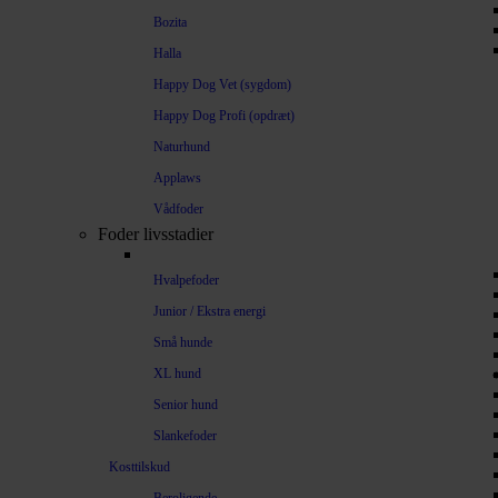
Bozita
Halla
Happy Dog Vet (sygdom)
Happy Dog Profi (opdræt)
Naturhund
Applaws
Vådfoder
Foder livsstadier
Hvalpefoder
Junior / Ekstra energi
Små hunde
XL hund
Senior hund
Slankefoder
Kosttilskud