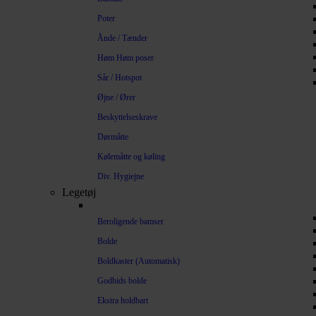
Poter
Ånde / Tænder
Høm Høm poser
Sår / Hotspot
Øjne / Ører
Beskyttelseskrave
Dørmåtte
Kølemåtte og køling
Div. Hygiejne
Legetøj
Beroligende bamser
Bolde
Boldkaster (Automatisk)
Godbids bolde
Ekstra holdbart