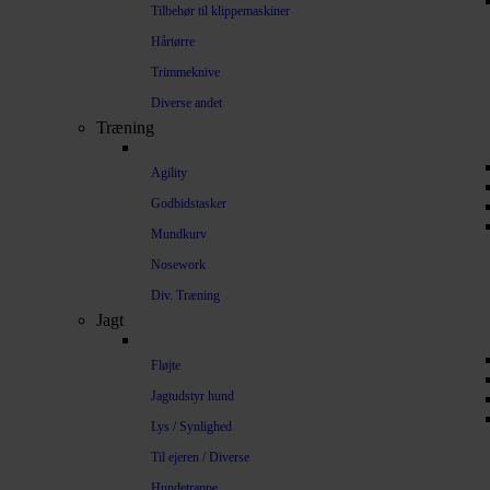
Tilbehør til klippemaskiner
Hårtørre
Trimmeknive
Diverse andet
Træning
Agility
Godbidstasker
Mundkurv
Nosework
Div. Træning
Jagt
Fløjte
Jagtudstyr hund
Lys / Synlighed
Til ejeren / Diverse
Hundetrappe