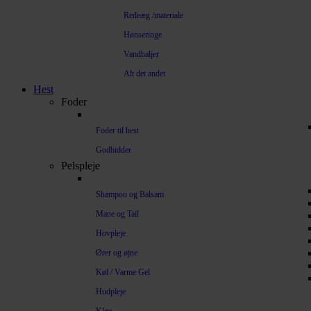
Redeæg /materiale
Hønseringe
Vandbaljer
Alt det andet
Hest
Foder
Foder til hest
Godbidder
Pelspleje
Shampoo og Balsam
Mane og Tail
Hovpleje
Ører og øjne
Køl / Varme Gel
Hudpleje