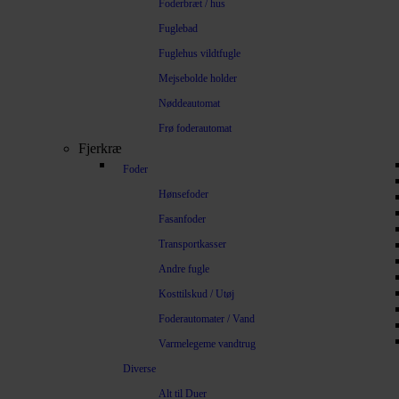
Foderbræt / hus
Fuglebad
Fuglehus vildtfugle
Mejsebolde holder
Nøddeautomat
Frø foderautomat
Fjerkræ
Foder
Hønsefoder
Fasanfoder
Transportkasser
Andre fugle
Kosttilskud / Utøj
Foderautomater / Vand
Varmelegeme vandtrug
Diverse
Alt til Duer