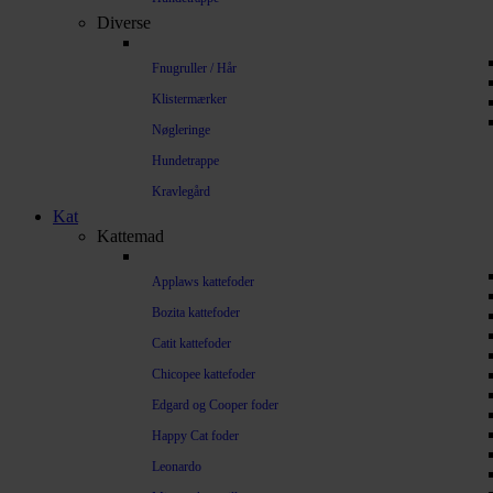
Diverse
Fnugruller / Hår
Klistermærker
Nøgleringe
Hundetrappe
Kravlegård
Kat
Kattemad
Applaws kattefoder
Bozita kattefoder
Catit kattefoder
Chicopee kattefoder
Edgard og Cooper foder
Happy Cat foder
Leonardo