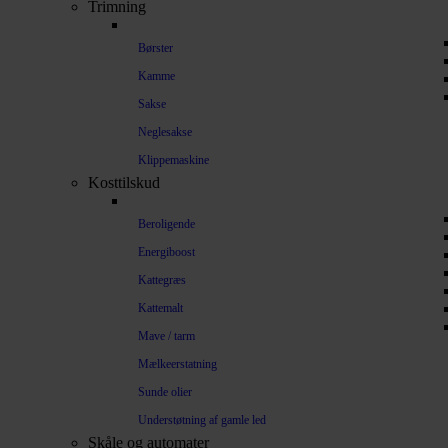
Trimning
Børster
Kamme
Sakse
Neglesakse
Klippemaskine
Kosttilskud
Beroligende
Energiboost
Kattegræs
Kattemalt
Mave / tarm
Mælkeerstatning
Sunde olier
Understøtning af gamle led
Skåle og automater