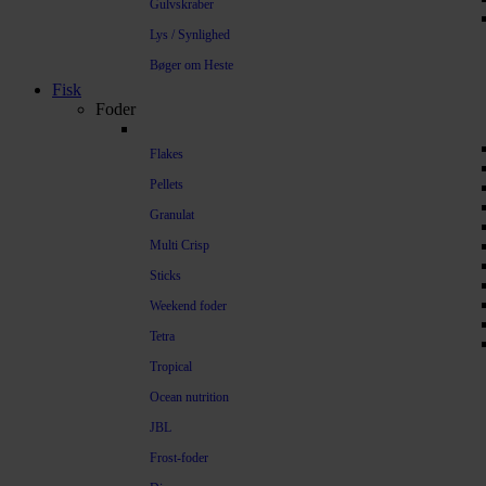
Gulvskraber
Lys / Synlighed
Bøger om Heste
Fisk
Foder
Flakes
Pellets
Granulat
Multi Crisp
Sticks
Weekend foder
Tetra
Tropical
Ocean nutrition
JBL
Frost-foder