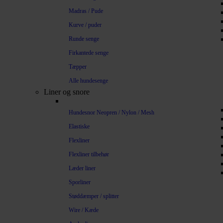
Madras / Pude
Kurve / puder
Runde senge
Firkantede senge
Tæpper
Alle hundesenge
Liner og snore
Hundesnor Neopren / Nylon / Mesh
Elastiske
Flexliner
Flexliner tilbehør
Læder liner
Sporliner
Støddæmper / splitter
Wire / Kæde