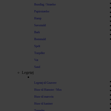
Bundlag / Strøelse
Papirstrøelse
Hamp
Savsmuld
Bark
Bommuld
Spelt
Træpiller
Vat
Sand
Legetøj
Legetøj til Gnavere
Huse til Hamster / Mus
Huse til marsvin
Huse til kaniner
Tunneler