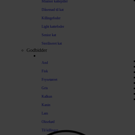
Miamor kattepiller
Dåsemad til kat
Killingefoder
Light kattefoder
Senior kat
Steriliseret kat
Godbidder
And
Fisk
Frysetørret
Gris
Kalkun
Kanin
Lam
Oksekød
Til killinger