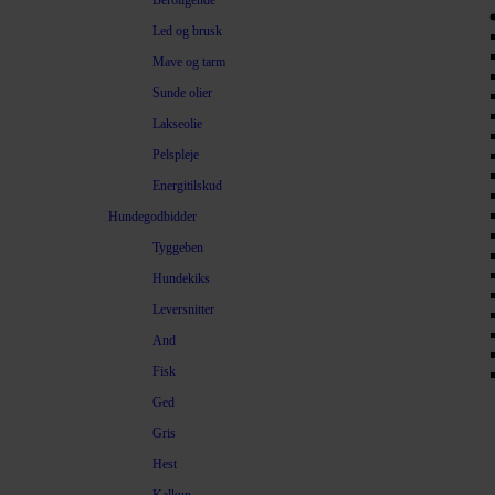
Beroligende
Led og brusk
Mave og tarm
Sunde olier
Lakseolie
Pelspleje
Energitilskud
Hundegodbidder
Tyggeben
Hundekiks
Leversnitter
And
Fisk
Ged
Gris
Hest