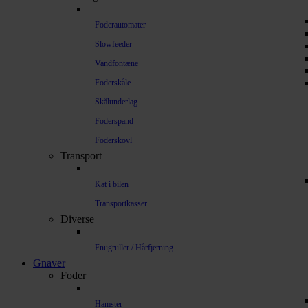
Foderautomater
Slowfeeder
Vandfontæne
Foderskåle
Skålunderlag
Foderspand
Foderskovl
Transport
Kat i bilen
Transportkasser
Diverse
Fnugruller / Hårfjerning
Gnaver
Foder
Hamster