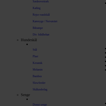
Sædeovertræk
Køling
Rejse-vandskål
Køresyge / Nervøsitet
Bilrampe
Div. biltilbehør
Hundeskål
Stål
Plast
Keramik
Melamin
Bambus
Slowfeeder
Skålunderlag
Senge
Donut senge