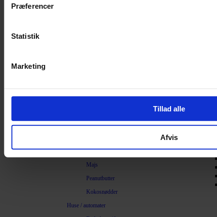
Præferencer
Pleje
Fuglepleje
Rengøring og duft
Statistik
Vildtfugle
Foder
Marketing
Solsikke
Jordnødder
Hørfrø
Tillad alle
Vildtfugleblanding
Mejsebolde
Afvis
Melorme
Hampfrø
Majs
Peanutbutter
Kokosnødder
Huse / automater