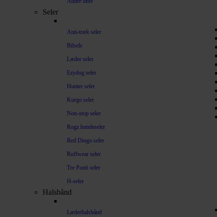
Andre liner
Seler
Anti-træk seler
Bilsele
Læder seler
Ezydog seler
Hunter seler
Kurgo seler
Non-stop seler
Rogz hundeseler
Red Dingo seler
Ruffwear seler
Tre Ponti seler
H-seler
Halsbånd
Læderhalsbånd