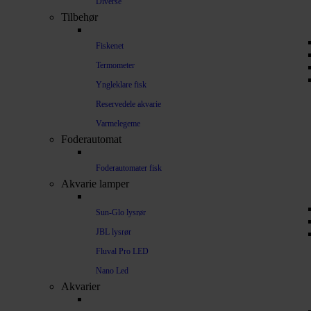
Diverse
Tilbehør
Fiskenet
Termometer
Yngleklare fisk
Reservedele akvarie
Varmelegeme
Foderautomat
Foderautomater fisk
Akvarie lamper
Sun-Glo lysrør
JBL lysrør
Fluval Pro LED
Nano Led
Akvarier