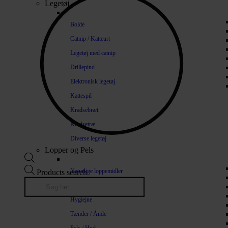
Legetøj
Bolde
Catnip / Katteurt
Legetøj med catnip
Drillepind
Elektronisk legetøj
Kattespil
Kradsebræt
Kradsetræ
Diverse legetøj
Lopper og Pels
Naturlige loppemidler
Products search
Shampoo / Balsam
Hygiejne
Tænder / Ånde