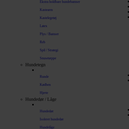
Ekstra holdbare hundebamser
Kastearm
Kastelegetøj
Latex
Plys / Bamser
Reb
Spil / Strategi
Snusetæppe
Hundetegn
Runde
Kødben
Hjerte
Hundedør / Låge
Hundedør
Isoleret hundedør
Hundelåge