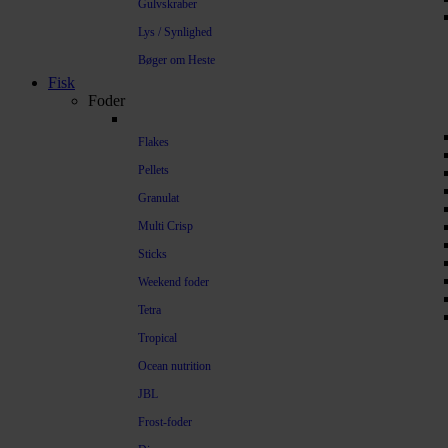
Gulvskraber
Lys / Synlighed
Bøger om Heste
Fisk
Foder
Flakes
Pellets
Granulat
Multi Crisp
Sticks
Weekend foder
Tetra
Tropical
Ocean nutrition
JBL
Frost-foder