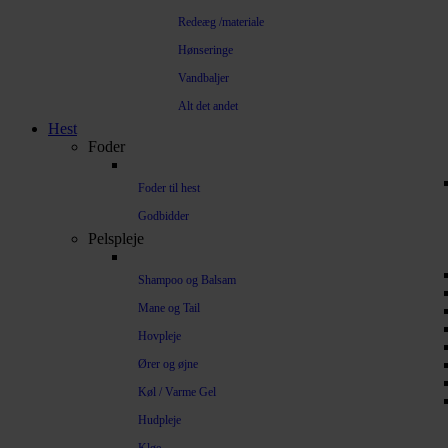
Redeæg /materiale
Hønseringe
Vandbaljer
Alt det andet
Hest
Foder
Foder til hest
Godbidder
Pelspleje
Shampoo og Balsam
Mane og Tail
Hovpleje
Ører og øjne
Køl / Varme Gel
Hudpleje