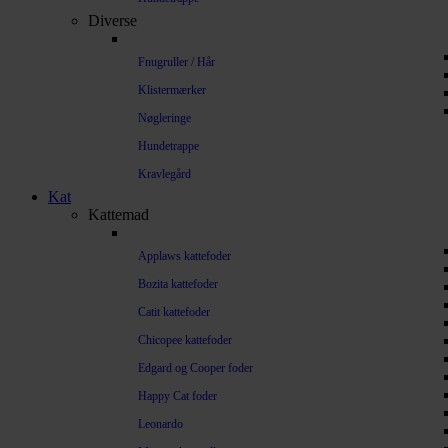
Diverse
Fnugruller / Hår
Klistermærker
Nøgleringe
Hundetrappe
Kravlegård
Kat
Kattemad
Applaws kattefoder
Bozita kattefoder
Catit kattefoder
Chicopee kattefoder
Edgard og Cooper foder
Happy Cat foder
Leonardo