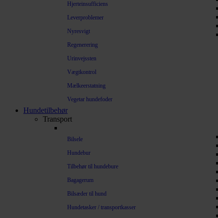
Hjerteinsufficiens
Leverproblemer
Nyresvigt
Regenerering
Urinvejssten
Vægtkontrol
Mælkeerstatning
Vegetar hundefoder
Hundetilbehør
Transport
Bilsele
Hundebur
Tilbehør til hundebure
Bagagerum
Bilsæder til hund
Hundetasker / transportkasser