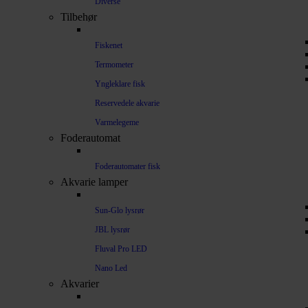
Diverse
Tilbehør
Fiskenet
Termometer
Yngleklare fisk
Reservedele akvarie
Varmelegeme
Foderautomat
Foderautomater fisk
Akvarie lamper
Sun-Glo lysrør
JBL lysrør
Fluval Pro LED
Nano Led
Akvarier