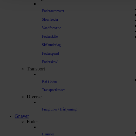
Foderautomater
Slowfeeder
Vandfontæne
Foderskåle
Skålunderlag
Foderspand
Foderskovl
Transport
Kat i bilen
Transportkasser
Diverse
Fnugruller / Hårfjerning
Gnaver
Foder
Hamster