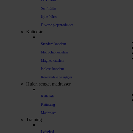
Pels / Hud
Sår / Rifter
Øjne / Ører
Diverse plejeprodukter
Kattedør
Standard kattelem
Microchip kattelem
Magnet kattelem
Isoleret kattelem
Reservedele og nøgler
Huler, senge, madrasser
Kattehule
Katteseng
Madrasser
Træning
Lydighed