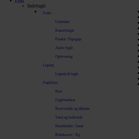
Fugl
Indefugle
Foder
Undulater
Kanariefugle
Parakit / Papegøje
Andre fugle
Opbevaring
Legetøj
Legetøj til fugle
Fuglebure
Bure
Fuglebadekar
Reservedele og tilbehør
Vand og foderskål
Bunddække / Sand
Redekasser / Æg