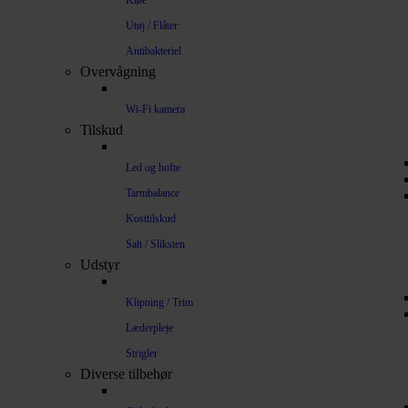
Kløe
Utøj / Flåter
Antibakteriel
Overvågning
Wi-Fi kamera
Tilskud
Led og hofte
Tarmbalance
Kosttilskud
Salt / Sliksten
Udstyr
Klipning / Trim
Læderpleje
Strigler
Diverse tilbehør