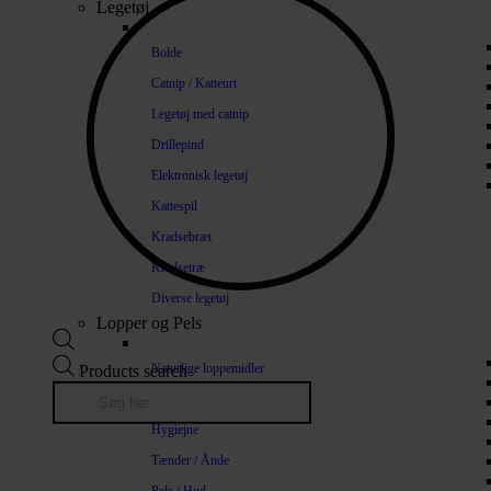
Legetøj
Bolde
Catnip / Katteurt
Legetøj med catnip
Drillepind
Elektronisk legetøj
Kattespil
Kradsebræt
Kradsetræ
Diverse legetøj
Lopper og Pels
Naturlige loppemidler
Products search
Shampoo / Balsam
Hygiejne
Tænder / Ånde