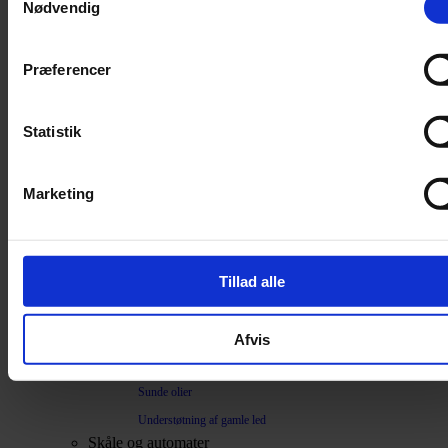
Trimning
Nødvendig
Børster
Præferencer
Kamme
Sakse
Statistik
Neglesakse
Klippemaskine
Kosttilskud
Marketing
Beroligende
Energiboost
Tillad alle
Kattegræs
Kattemalt
Mave / tarm
Afvis
Mælkeerstatning
Sunde olier
Understøtning af gamle led
Skåle og automater