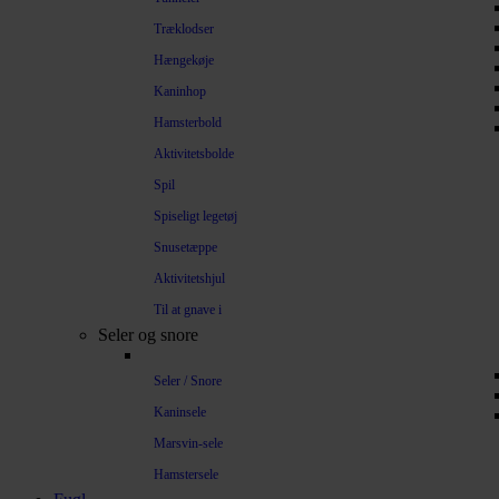
Træklodser
Hængekøje
Kaninhop
Hamsterbold
Aktivitetsbolde
Spil
Spiseligt legetøj
Snusetæppe
Aktivitetshjul
Til at gnave i
Seler og snore
Seler / Snore
Kaninsele
Marsvin-sele
Hamstersele