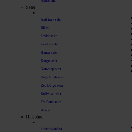
Andre liner
Seler
Anti-træk seler
Bilsele
Læder seler
Ezydog seler
Hunter seler
Kurgo seler
Non-stop seler
Rogz hundeseler
Red Dingo seler
Ruffwear seler
Tre Ponti seler
H-seler
Halsbånd
Læderhalsbånd