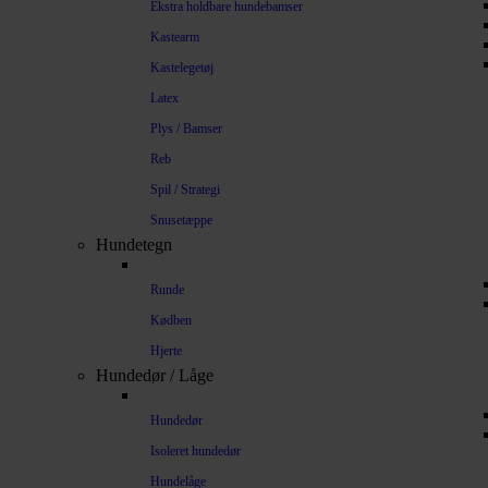
Ekstra holdbare hundebamser
Kastearm
Kastelegetøj
Latex
Plys / Bamser
Reb
Spil / Strategi
Snusetæppe
Hundetegn
Runde
Kødben
Hjerte
Hundedør / Låge
Hundedør
Isoleret hundedør
Hundelåge