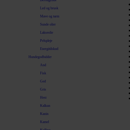
Beroligende
Led og brusk
Mave og tarm
Sunde olier
Lakseolie
Pelspleje
Energitilskud
Hundegodbidder
And
Fisk
Ged
Gris
Hest
Kalkun
Kanin
Kamel