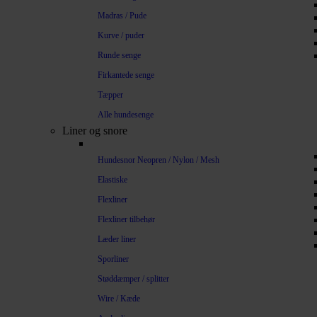
Madras / Pude
Kurve / puder
Runde senge
Firkantede senge
Tæpper
Alle hundesenge
Liner og snore
Hundesnor Neopren / Nylon / Mesh
Elastiske
Flexliner
Flexliner tilbehør
Læder liner
Sporliner
Støddæmper / splitter
Wire / Kæde