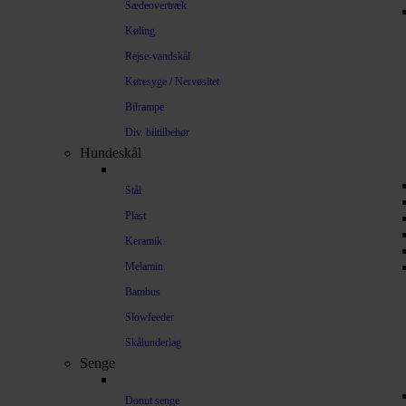
Sædeovertræk
Køling
Rejse-vandskål
Køresyge / Nervøsitet
Bilrampe
Div. biltilbehør
Hundeskål
Stål
Plast
Keramik
Melamin
Bambus
Slowfeeder
Skålunderlag
Senge
Donut senge