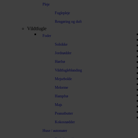
Pleje
Fuglepleje
Rengøring og duft
Vildtfugle
Foder
Solsikke
Jordnødder
Hørfrø
Vildtfugleblanding
Mejsebolde
Melorme
Hampfrø
Majs
Peanutbutter
Kokosnødder
Huse / automater