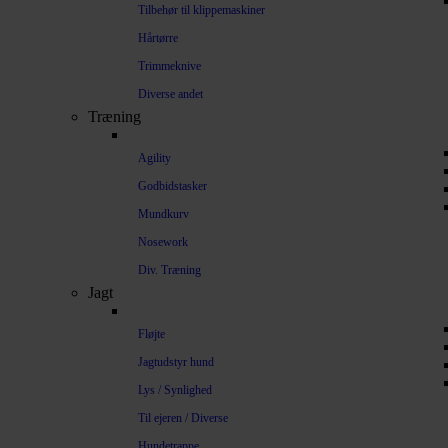
Tilbehør til klippemaskiner
Hårtørre
Trimmeknive
Diverse andet
Træning
Agility
Godbidstasker
Mundkurv
Nosework
Div. Træning
Jagt
Fløjte
Jagtudstyr hund
Lys / Synlighed
Til ejeren / Diverse
Hundetrappe