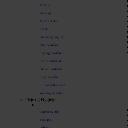
Med lys
Anti-Gø
Mesh / Nylon
Kvæl
Hundetegn og ID
Alac halsbånd
Ezydog halsbånd
Fenriz halsbånd
Hunter halsbånd
Rogz halsbånd
Ruffwear halsbånd
Waudog halsbånd
Pleje og Hygiejne
Lopper og utøj
Shampoo
Balsam