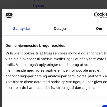
Sikkerhed
Halsbånd og seler
Halsbånd
Halsbånd med lys
Samtykke
Detaljer
Om
Seler / Liner
Kattetegn
Denne hjemmeside bruger cookies
Kattetoilet
Vi bruger cookies til at tilpasse vores indhold og annoncer, til
Kattetoilet
vise dig funktioner til sociale medier og til at analysere vores
Selvrensende toilet
trafik. Vi deler også oplysninger om din brug af vores
Sandmåtter
hjemmeside med vores partnere inden for sociale medier,
annonceringspartnere og analysepartnere. Vores partnere k
Grusskovl
kombinere disse data med andre oplysninger, du har givet d
Luftrenser / Lugtfjerner
eller som de har indsamlet fra din brug af deres tjenester.
Affaldsposer
Kattegrus
Filter
Samtykkevalg