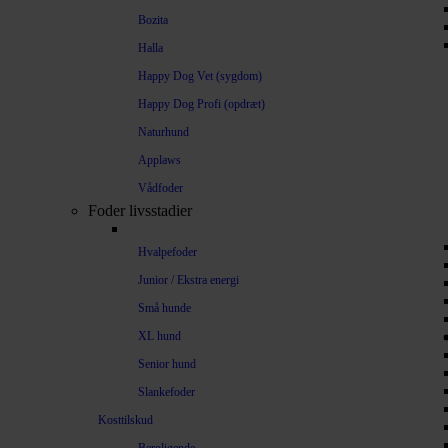
Bozita
Halla
Happy Dog Vet (sygdom)
Happy Dog Profi (opdræt)
Naturhund
Applaws
Vådfoder
Foder livsstadier
Hvalpefoder
Junior / Ekstra energi
Små hunde
XL hund
Senior hund
Slankefoder
Kosttilskud