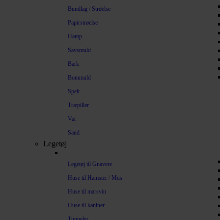
Bundlag / Strøelse
Papirstrøelse
Hamp
Savsmuld
Bark
Bommuld
Spelt
Træpiller
Vat
Sand
Legetøj
Legetøj til Gnavere
Huse til Hamster / Mus
Huse til marsvin
Huse til kaniner
Tunneler