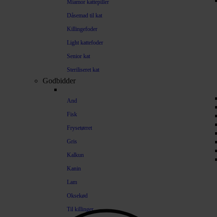
Miamor kattepiller
Dåsemad til kat
Killingefoder
Light kattefoder
Senior kat
Steriliseret kat
Godbidder
And
Fisk
Frysetørret
Gris
Kalkun
Kanin
Lam
Oksekød
Til killinger