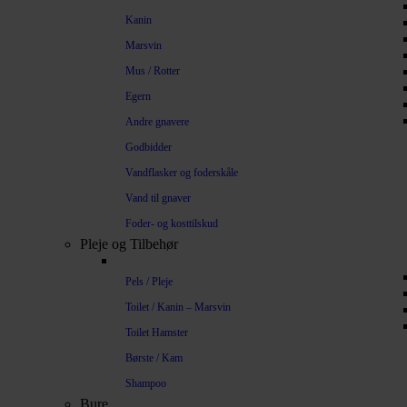
Kanin
Marsvin
Mus / Rotter
Egern
Andre gnavere
Godbidder
Vandflasker og foderskåle
Vand til gnaver
Foder- og kosttilskud
Pleje og Tilbehør
Pels / Pleje
Toilet / Kanin – Marsvin
Toilet Hamster
Børste / Kam
Shampoo
Bure