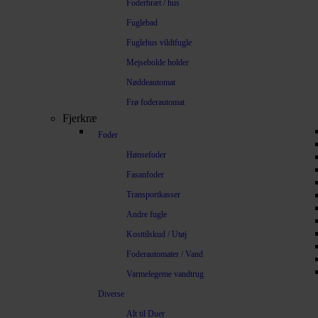
Foderbræt / hus
Fuglebad
Fuglehus vildtfugle
Mejsebolde holder
Nøddeautomat
Frø foderautomat
Fjerkræ
Foder
Hønsefoder
Fasanfoder
Transportkasser
Andre fugle
Kosttilskud / Utøj
Foderautomater / Vand
Varmelegeme vandtrug
Diverse
Alt til Duer