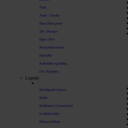
Poter
Ånde / Tænder
Høm Høm poser
Sår / Hotspot
Øjne / Ører
Beskyttelseskrave
Dørmåtte
Kølemåtte og køling
Div. Hygiejne
Legetøj
Beroligende bamser
Bolde
Boldkaster (Automatisk)
Godbids bolde
Ekstra holdbart