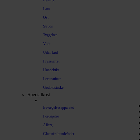
Kylling
Lam
Ost
Struds
Tyggeben
Vildt
Uden kød
Frysetørret
Hundekiks
Leversnitter
Godbidstaske
Specialkost
Bevægelsesapparatet
Fordøjelse
Allergi
Glutenfri hundefoder