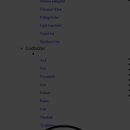
Miamor kattepiller
Dåsemad til kat
Killingefoder
Light kattefoder
Senior kat
Steriliseret kat
Godbidder
And
Fisk
Frysetørret
Gris
Kalkun
Kanin
Lam
Oksekød
Til killinger