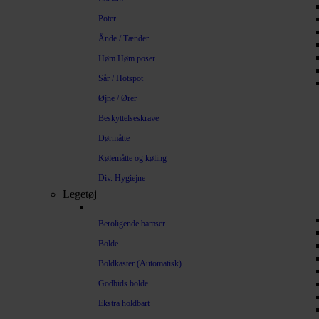
Poter
Ånde / Tænder
Høm Høm poser
Sår / Hotspot
Øjne / Ører
Beskyttelseskrave
Dørmåtte
Kølemåtte og køling
Div. Hygiejne
Legetøj
Beroligende bamser
Bolde
Boldkaster (Automatisk)
Godbids bolde
Ekstra holdbart