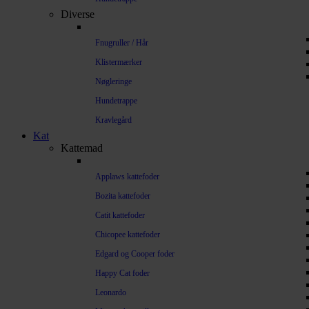
Diverse
Fnugruller / Hår
Klistermærker
Nøgleringe
Hundetrappe
Kravlegård
Kat
Kattemad
Applaws kattefoder
Bozita kattefoder
Catit kattefoder
Chicopee kattefoder
Edgard og Cooper foder
Happy Cat foder
Leonardo