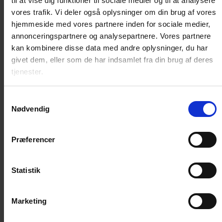
til at vise dig funktioner til sociale medier og til at analysere
Pels / Hud
vores trafik. Vi deler også oplysninger om din brug af vores
Sår / Rifter
hjemmeside med vores partnere inden for sociale medier,
Øjne / Ører
annonceringspartnere og analysepartnere. Vores partnere
Diverse plejeprodukter
kan kombinere disse data med andre oplysninger, du har
Kattedør
givet dem, eller som de har indsamlet fra din brug af deres
tjenester.
Standard kattelem
Microchip kattelem
Samtykkevalg
Magnet kattelem
Nødvendig
Isoleret kattelem
Reservedele og nøgler
Præferencer
Huler, senge, madrasser
Kattehule
Statistik
Katteseng
Madrasser
Træning
Marketing
Lydighed