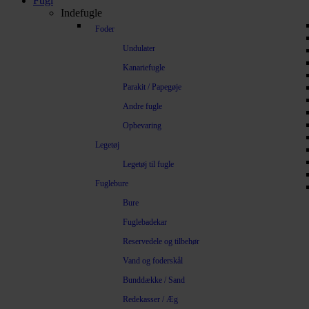
Fugl
Indefugle
Foder
Undulater
Kanariefugle
Parakit / Papegøje
Andre fugle
Opbevaring
Legetøj
Legetøj til fugle
Fuglebure
Bure
Fuglebadekar
Reservedele og tilbehør
Vand og foderskål
Bunddække / Sand
Redekasser / Æg