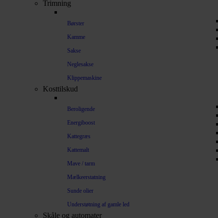
Trimning
Børster
Kamme
Sakse
Neglesakse
Klippemaskine
Kosttilskud
Beroligende
Energiboost
Kattegræs
Kattemalt
Mave / tarm
Mælkeerstatning
Sunde olier
Understøtning af gamle led
Skåle og automater