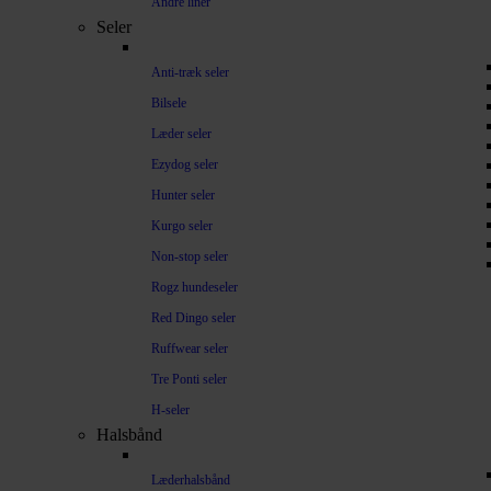
Andre liner
Seler
Anti-træk seler
Bilsele
Læder seler
Ezydog seler
Hunter seler
Kurgo seler
Non-stop seler
Rogz hundeseler
Red Dingo seler
Ruffwear seler
Tre Ponti seler
H-seler
Halsbånd
Læderhalsbånd