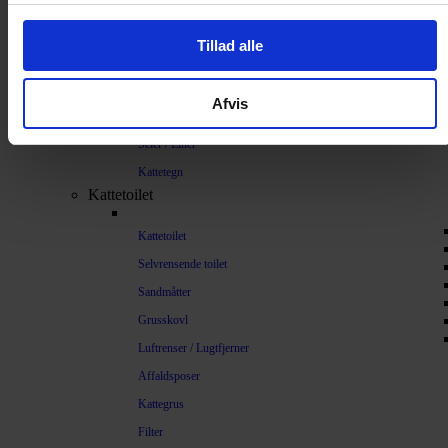
Sikkerhed
Tillad alle
Halsbånd og seler
Halsbånd
Afvis
Halsbånd med lys
Seler / Liner
Kattetegn
Kattetoilet
Kattetoilet
Selvrensende toilet
Sandmåtter
Grusskovl
Luftrenser / Lugtfjerner
Affaldsposer
Kattegrus
Filter