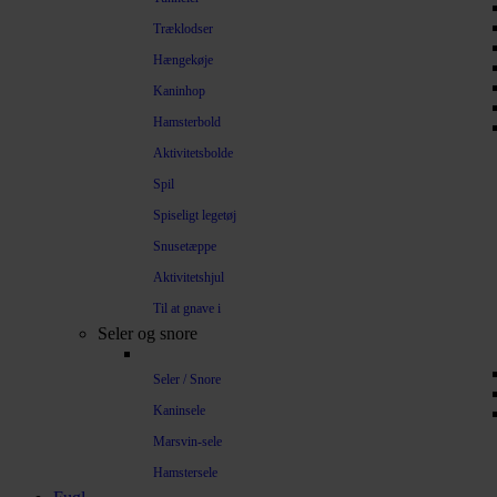
Træklodser
Hængekøje
Kaninhop
Hamsterbold
Aktivitetsbolde
Spil
Spiseligt legetøj
Snusetæppe
Aktivitetshjul
Til at gnave i
Seler og snore
Seler / Snore
Kaninsele
Marsvin-sele
Hamstersele