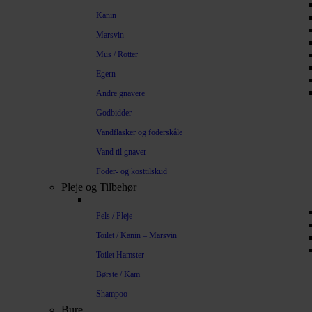
Kanin
Marsvin
Mus / Rotter
Egern
Andre gnavere
Godbidder
Vandflasker og foderskåle
Vand til gnaver
Foder- og kosttilskud
Pleje og Tilbehør
Pels / Pleje
Toilet / Kanin – Marsvin
Toilet Hamster
Børste / Kam
Shampoo
Bure