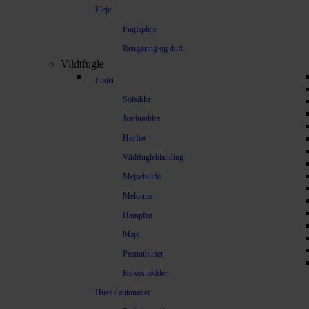
Pleje
Fuglepleje
Rengøring og duft
Vildtfugle
Foder
Solsikke
Jordnødder
Hørfrø
Vildtfugleblanding
Mejsebolde
Melorme
Hampfrø
Majs
Peanutbutter
Kokosnødder
Huse / automater