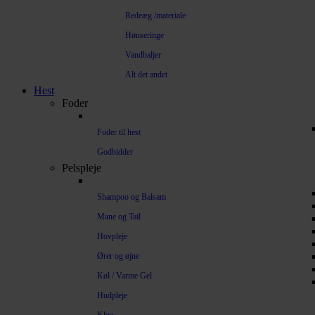
Redeæg /materiale
Hønseringe
Vandbaljer
Alt det andet
Hest
Foder
Foder til hest
Godbidder
Pelspleje
Shampoo og Balsam
Mane og Tail
Hovpleje
Ører og øjne
Køl / Varme Gel
Hudpleje