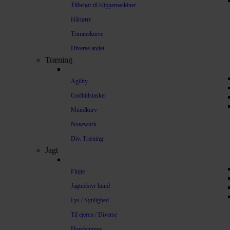
Tilbehør til klippemaskiner
Hårtørre
Trimmeknive
Diverse andet
Træning
Agility
Godbidstasker
Mundkurv
Nosework
Div. Træning
Jagt
Fløjte
Jagtudstyr hund
Lys / Synlighed
Til ejeren / Diverse
Hundetrappe