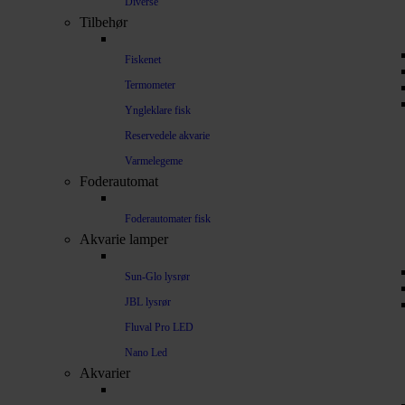
Diverse
Tilbehør
Fiskenet
Termometer
Yngleklare fisk
Reservedele akvarie
Varmelegeme
Foderautomat
Foderautomater fisk
Akvarie lamper
Sun-Glo lysrør
JBL lysrør
Fluval Pro LED
Nano Led
Akvarier