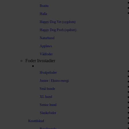
Bozita
Halla
Happy Dog Vet (sygdom)
Happy Dog Profi (opdræt)
Naturhund
Applaws
Vådfoder
Foder livsstadier
Hvalpefoder
Junior / Ekstra energi
Små hunde
XL hund
Senior hund
Slankefoder
Kosttilskud