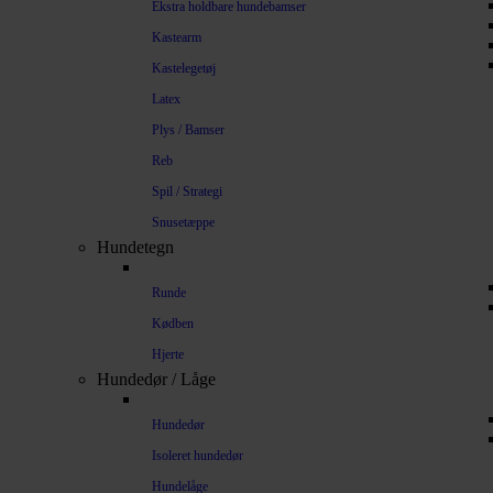
Ekstra holdbare hundebamser
Kastearm
Kastelegetøj
Latex
Plys / Bamser
Reb
Spil / Strategi
Snusetæppe
Hundetegn
Runde
Kødben
Hjerte
Hundedør / Låge
Hundedør
Isoleret hundedør
Hundelåge