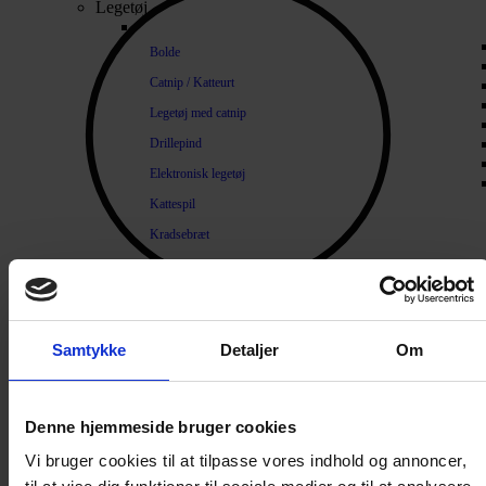
Legetøj
Bolde
Catnip / Katteurt
Legetøj med catnip
Drillepind
Elektronisk legetøj
Kattespil
Kradsebræt
Kradsetræ
Diverse legetøj
Lopper og Pels
Samtykke
Detaljer
Om
Naturlige loppemidler
Products search
Shampoo / Balsam
Denne hjemmeside bruger cookies
Hygiejne
Tænder / Ånde
Vi bruger cookies til at tilpasse vores indhold og annoncer,