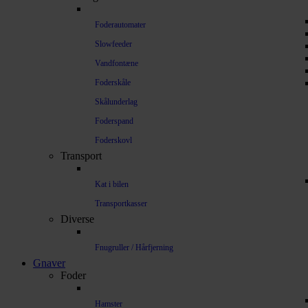
Foderautomater
Slowfeeder
Vandfontæne
Foderskåle
Skålunderlag
Foderspand
Foderskovl
Transport
Kat i bilen
Transportkasser
Diverse
Fnugruller / Hårfjerning
Gnaver
Foder
Hamster