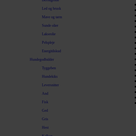
Beroligende
Led og brusk
Mave og tarm
Sunde olier
Lakseolie
Pelspleje
Energitilskud
Hundegodbidder
Tyggeben
Hundekiks
Leversnitter
And
Fisk
Ged
Gris
Hest