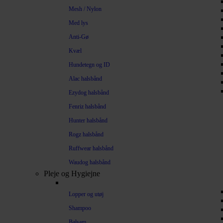
Mesh / Nylon
Med lys
Anti-Gø
Kvæl
Hundetegn og ID
Alac halsbånd
Ezydog halsbånd
Fenriz halsbånd
Hunter halsbånd
Rogz halsbånd
Ruffwear halsbånd
Waudog halsbånd
Pleje og Hygiejne
Lopper og utøj
Shampoo
Balsam