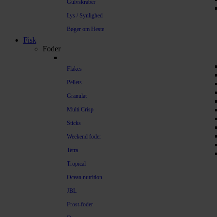
Gulvskraber
Lys / Synlighed
Bøger om Heste
Fisk
Foder
Flakes
Pellets
Granulat
Multi Crisp
Sticks
Weekend foder
Tetra
Tropical
Ocean nutrition
JBL
Frost-foder