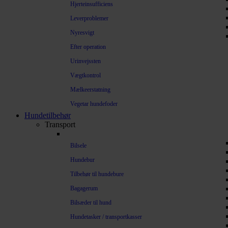
Hjerteinsufficiens
Leverproblemer
Nyresvigt
Efter operation
Urinvejssten
Vægtkontrol
Mælkeerstatning
Vegetar hundefoder
Hundetilbehør
Transport
Bilsele
Hundebur
Tilbehør til hundebure
Bagagerum
Bilsæder til hund
Hundetasker / transportkasser