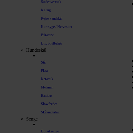
Sædeovertræk
Køling
Rejse-vandskål
Køresyge / Nervøsitet
Bilrampe
Div. biltilbehør
Hundeskål
Stål
Plast
Keramik
Melamin
Bambus
Slowfeeder
Skålunderlag
Senge
Donut senge