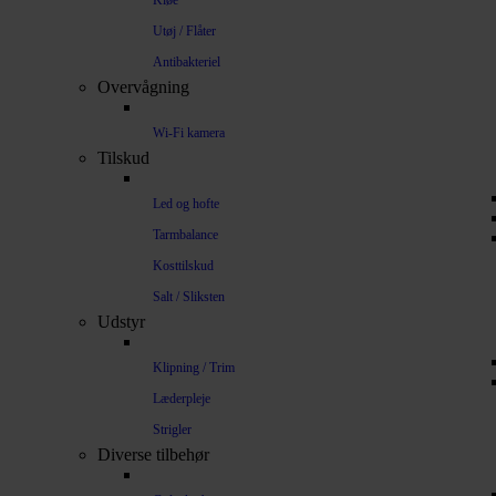
Kløe
Utøj / Flåter
Antibakteriel
Overvågning
Wi-Fi kamera
Tilskud
Led og hofte
Tarmbalance
Kosttilskud
Salt / Sliksten
Udstyr
Klipning / Trim
Læderpleje
Strigler
Diverse tilbehør