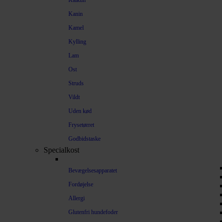
Kalkun
Kanin
Kamel
Kylling
Lam
Ost
Struds
Vildt
Uden kød
Frysetørret
Godbidstaske
Specialkost
Bevægelsesapparatet
Fordøjelse
Allergi
Glutenfri hundefoder