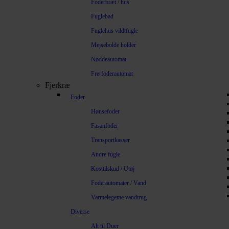
Foderbræt / hus
Fuglebad
Fuglehus vildtfugle
Mejsebolde holder
Nøddeautomat
Frø foderautomat
Fjerkræ
Foder
Hønsefoder
Fasanfoder
Transportkasser
Andre fugle
Kosttilskud / Utøj
Foderautomater / Vand
Varmelegeme vandtrug
Diverse
Alt til Duer