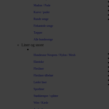
Madras / Pude
Kurve / puder
Runde senge
Firkantede senge
Tæpper
Alle hundesenge
Liner og snore
Hundesnor Neopren / Nylon / Mesh
Elastiske
Flexliner
Flexliner tilbehør
Læder liner
Sporliner
Støddæmper / splitter
Wire / Kæde