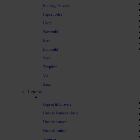
Bundlag / Strøelse
Papirstrøelse
Hamp
Savsmuld
Bark
Bommuld
Spelt
Træpiller
Vat
Sand
Legetøj
Legetøj til Gnavere
Huse til Hamster / Mus
Huse til marsvin
Huse til kaniner
Tunneler