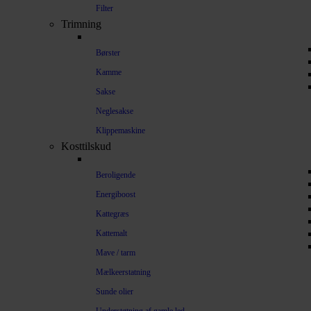
Filter
Trimning
Børster
Kamme
Sakse
Neglesakse
Klippemaskine
Kosttilskud
Beroligende
Energiboost
Kattegræs
Kattemalt
Mave / tarm
Mælkeerstatning
Sunde olier