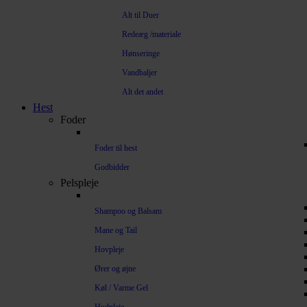
Alt til Duer
Redeæg /materiale
Hønseringe
Vandbaljer
Alt det andet
Hest
Foder
Foder til hest
Godbidder
Pelspleje
Shampoo og Balsam
Mane og Tail
Hovpleje
Ører og øjne
Køl / Varme Gel