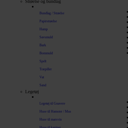
Strøelse og bundlag
Bundlag / Strøelse
Papirstrøelse
Hamp
Savsmuld
Bark
Bommuld
Spelt
Træpiller
Vat
Sand
Legetøj
Legetøj til Gnavere
Huse til Hamster / Mus
Huse til marsvin
Huse til kaniner