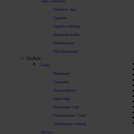
Huse / automater
Foderbræt / hus
Fuglebad
Fuglehus vildtfugle
Mejsebolde holder
Nøddeautomat
Frø foderautomat
Fjerkræ
Foder
Hønsefoder
Fasanfoder
Transportkasser
Andre fugle
Kosttilskud / Utøj
Foderautomater / Vand
Varmelegeme vandtrug
Diverse