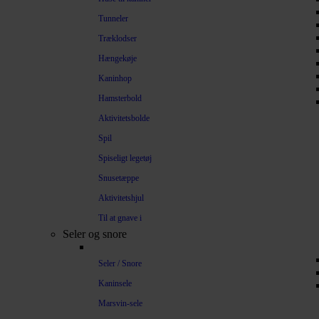
Tunneler
Træklodser
Hængekøje
Kaninhop
Hamsterbold
Aktivitetsbolde
Spil
Spiseligt legetøj
Snusetæppe
Aktivitetshjul
Til at gnave i
Seler og snore
Seler / Snore
Kaninsele
Marsvin-sele