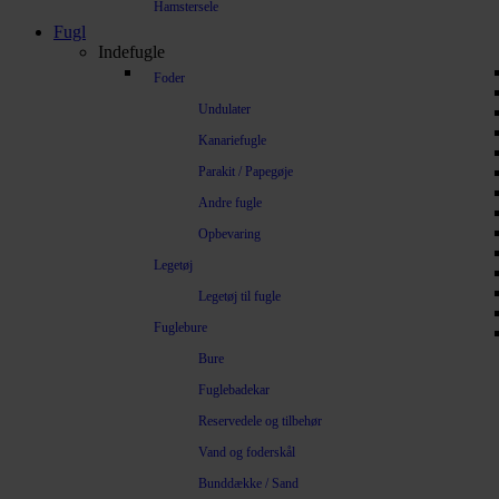
Hamstersele
Fugl
Indefugle
Foder
Undulater
Kanariefugle
Parakit / Papegøje
Andre fugle
Opbevaring
Legetøj
Legetøj til fugle
Fuglebure
Bure
Fuglebadekar
Reservedele og tilbehør
Vand og foderskål
Bunddække / Sand