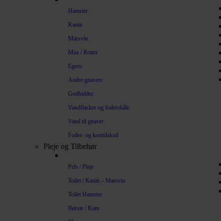
Hamster
Kanin
Marsvin
Mus / Rotter
Egern
Andre gnavere
Godbidder
Vandflasker og foderskåle
Vand til gnaver
Foder- og kosttilskud
Pleje og Tilbehør
Pels / Pleje
Toilet / Kanin – Marsvin
Toilet Hamster
Børste / Kam