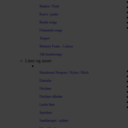
Madras / Pude
Kurve / puder
Runde senge
Firkantede senge
Tæpper
Memory Foam – Luksus
Alle hundesenge
Liner og snore
Hundesnor Neopren / Nylon / Mesh
Elastiske
Flexliner
Flexliner tilbehør
Læder liner
Sporliner
Støddæmper / splitter