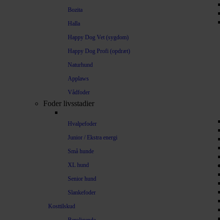
Bozita
Halla
Happy Dog Vet (sygdom)
Happy Dog Profi (opdræt)
Naturhund
Applaws
Vådfoder
Foder livsstadier
Hvalpefoder
Junior / Ekstra energi
Små hunde
XL hund
Senior hund
Slankefoder
Kosttilskud