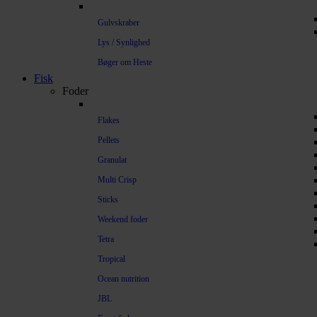
Gulvskraber
Lys / Synlighed
Bøger om Heste
Fisk
Foder
Flakes
Pellets
Granulat
Multi Crisp
Sticks
Weekend foder
Tetra
Tropical
Ocean nutrition
JBL