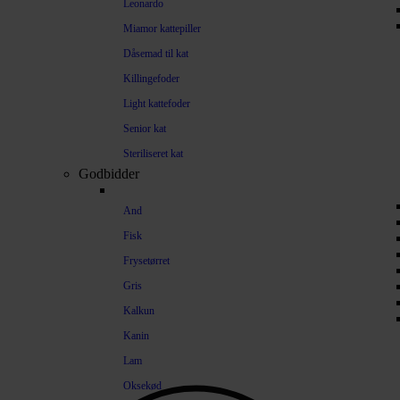
Leonardo
Miamor kattepiller
Dåsemad til kat
Killingefoder
Light kattefoder
Senior kat
Steriliseret kat
Godbidder
And
Fisk
Frysetørret
Gris
Kalkun
Kanin
Lam
Oksekød