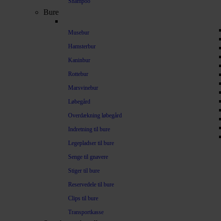
Shampoo
Bure
Musebur
Hamsterbur
Kaninbur
Rottebur
Marsvinebur
Løbegård
Overdækning løbegård
Indretning til bure
Legepladser til bure
Senge til gnavere
Stiger til bure
Reservedele til bure
Clips til bure
Transportkasse