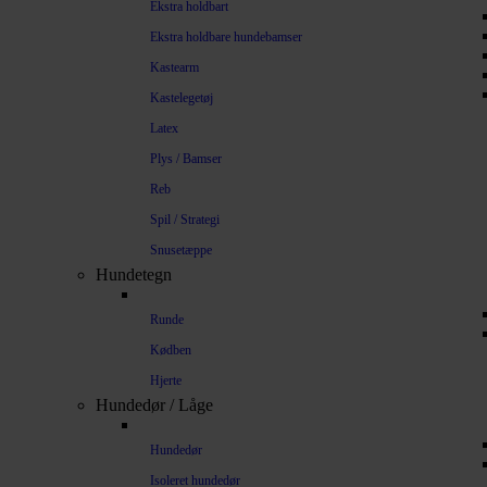
Ekstra holdbart
Ekstra holdbare hundebamser
Kastearm
Kastelegetøj
Latex
Plys / Bamser
Reb
Spil / Strategi
Snusetæppe
Hundetegn
Runde
Kødben
Hjerte
Hundedør / Låge
Hundedør
Isoleret hundedør