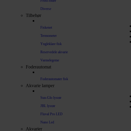
Frost-foder
Diverse
Tilbehør
Fiskenet
Termometer
Yngleklare fisk
Reservedele akvarie
Varmelegeme
Foderautomat
Foderautomater fisk
Akvarie lamper
Sun-Glo lysrør
JBL lysrør
Fluval Pro LED
Nano Led
Akvarier