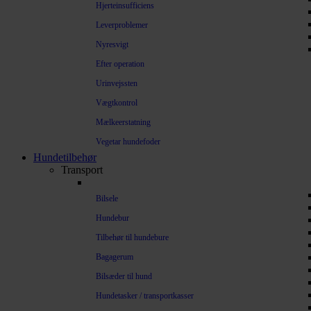
Hjerteinsufficiens
Leverproblemer
Nyresvigt
Efter operation
Urinvejssten
Vægtkontrol
Mælkeerstatning
Vegetar hundefoder
Hundetilbehør
Transport
Bilsele
Hundebur
Tilbehør til hundebure
Bagagerum
Bilsæder til hund
Hundetasker / transportkasser