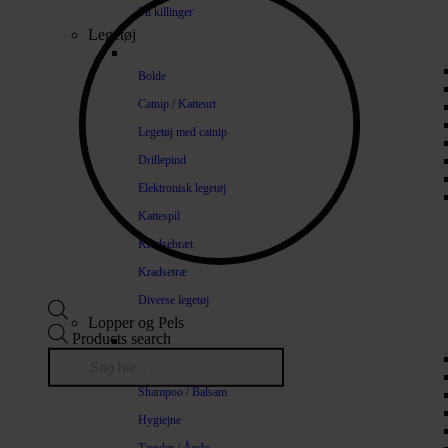
Til killinger
Legetøj
Bolde
Catnip / Katteurt
Legetøj med catnip
Drillepind
Elektronisk legetøj
Kattespil
Kradsebræt
Kradsetræ
Diverse legetøj
Lopper og Pels
Products search
Naturlige loppemidler
Shampoo / Balsam
Hygiejne