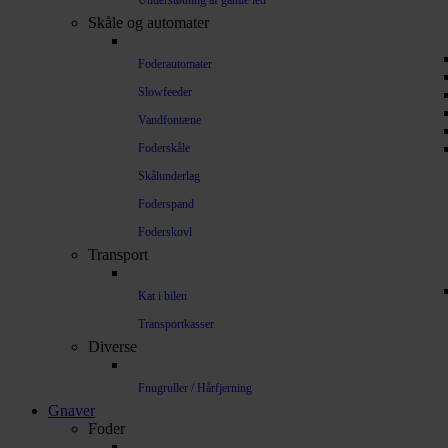
Understøtning af gamle led
Skåle og automater
Foderautomater
Slowfeeder
Vandfontæne
Foderskåle
Skålunderlag
Foderspand
Foderskovl
Transport
Kat i bilen
Transportkasser
Diverse
Fnugruller / Hårfjerning
Gnaver
Foder