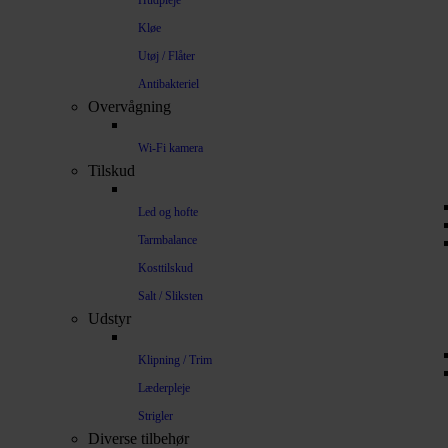
Hudpleje
Kløe
Utøj / Flåter
Antibakteriel
Overvågning
Wi-Fi kamera
Tilskud
Led og hofte
Tarmbalance
Kosttilskud
Salt / Sliksten
Udstyr
Klipning / Trim
Læderpleje
Strigler
Diverse tilbehør