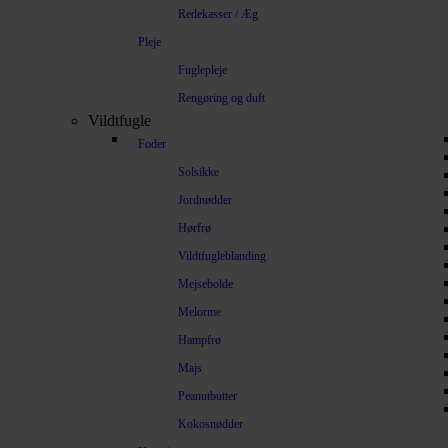
Redekasser / Æg
Pleje
Fuglepleje
Rengøring og duft
Vildtfugle
Foder
Solsikke
Jordnødder
Hørfrø
Vildtfugleblanding
Mejsebolde
Melorme
Hampfrø
Majs
Peanutbutter
Kokosnødder