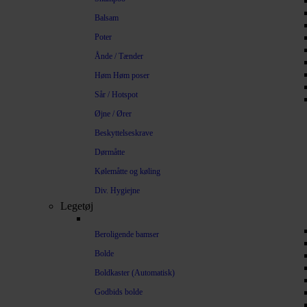
Balsam
Poter
Ånde / Tænder
Høm Høm poser
Sår / Hotspot
Øjne / Ører
Beskyttelseskrave
Dørmåtte
Kølemåtte og køling
Div. Hygiejne
Legetøj
Beroligende bamser
Bolde
Boldkaster (Automatisk)
Godbids bolde