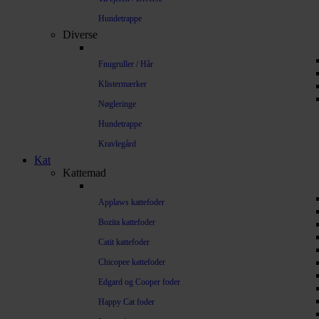
Hundetrappe
Diverse
Fnugruller / Hår
Klistermærker
Nøgleringe
Hundetrappe
Kravlegård
Kat
Kattemad
Applaws kattefoder
Bozita kattefoder
Catit kattefoder
Chicopee kattefoder
Edgard og Cooper foder
Happy Cat foder