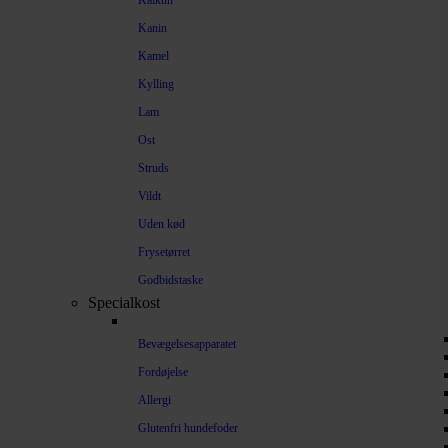
Kalkun
Kanin
Kamel
Kylling
Lam
Ost
Struds
Vildt
Uden kød
Frysetørret
Godbidstaske
Specialkost
Bevægelsesapparatet
Fordøjelse
Allergi
Glutenfri hundefoder