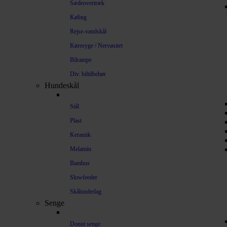
Sædeovertræk
Køling
Rejse-vandskål
Køresyge / Nervøsitet
Bilrampe
Div. biltilbehør
Hundeskål
Stål
Plast
Keramik
Melamin
Bambus
Slowfeeder
Skålunderlag
Senge
Donut senge