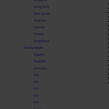
Beroligende
Led og brusk
Mave og tarm
Sunde olier
Lakseolie
Pelspleje
Energitilskud
Hundegodbidder
Tyggeben
Hundekiks
Leversnitter
And
Fisk
Ged
Gris
Hest