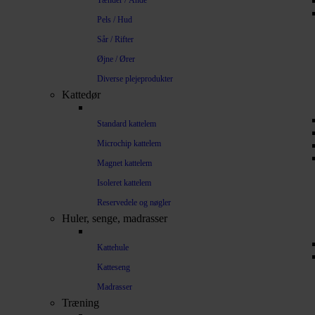
Tænder / Ånde
Pels / Hud
Sår / Rifter
Øjne / Ører
Diverse plejeprodukter
Kattedør
Standard kattelem
Microchip kattelem
Magnet kattelem
Isoleret kattelem
Reservedele og nøgler
Huler, senge, madrasser
Kattehule
Katteseng
Madrasser
Træning