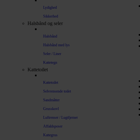
Lydighed
Sikkerhed
Halsbånd og seler
Halsbånd
Halsbånd med lys
Seler / Liner
Kattetegn
Kattetoilet
Kattetoilet
Selvrensende toilet
Sandmåtter
Grusskovl
Luftrenser / Lugtfjerner
Affaldsposer
Kattegrus