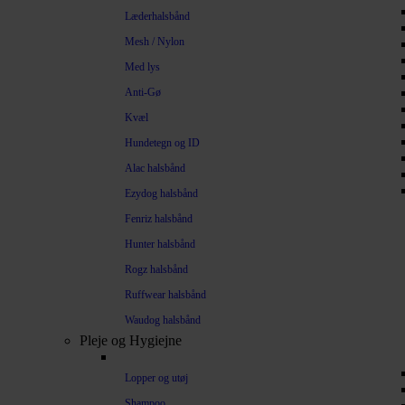
Læderhalsbånd
Mesh / Nylon
Med lys
Anti-Gø
Kvæl
Hundetegn og ID
Alac halsbånd
Ezydog halsbånd
Fenriz halsbånd
Hunter halsbånd
Rogz halsbånd
Ruffwear halsbånd
Waudog halsbånd
Pleje og Hygiejne
Lopper og utøj
Shampoo