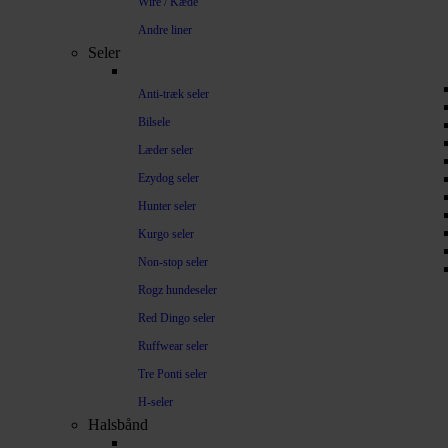
Wire / Kæde
Andre liner
Seler
Anti-træk seler
Bilsele
Læder seler
Ezydog seler
Hunter seler
Kurgo seler
Non-stop seler
Rogz hundeseler
Red Dingo seler
Ruffwear seler
Tre Ponti seler
H-seler
Halsbånd