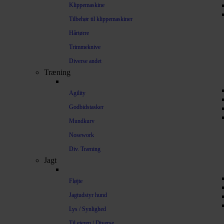
Klippemaskine
Tilbehør til klippemaskiner
Hårtørre
Trimmeknive
Diverse andet
Træning
Agility
Godbidstasker
Mundkurv
Nosework
Div. Træning
Jagt
Fløjte
Jagtudstyr hund
Lys / Synlighed
Til ejeren / Diverse