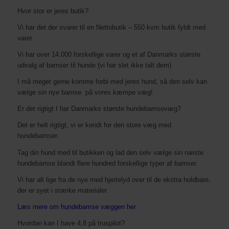
Hvor stor er jeres butik?
Vi har det der svarer til en Nettobutik – 550 kvm butik fyldt med
varer.
Vi har over 14.000 forskellige varer og et af Danmarks største
udvalg af bamser til hunde (vi har slet ikke talt dem)
I må meget gerne komme forbi med jeres hund, så den selv kan
vælge sin nye bamse på vores kæmpe væg!
Er det rigtigt I har Danmarks største hundebamsevæg?
Det er helt rigtigt, vi er kendt for den store væg med
hundebamser.
Tag din hund med til butikken og lad den selv vælge sin næste
hundebamse blandt flere hundred forskellige typer af bamser.
Vi har alt lige fra de nye med hjertelyd over til de ekstra holdbare,
der er syet i stærke materialer.
Læs mere om hundebamse væggen her
Hvordan kan I have 4,8 på truspilot?