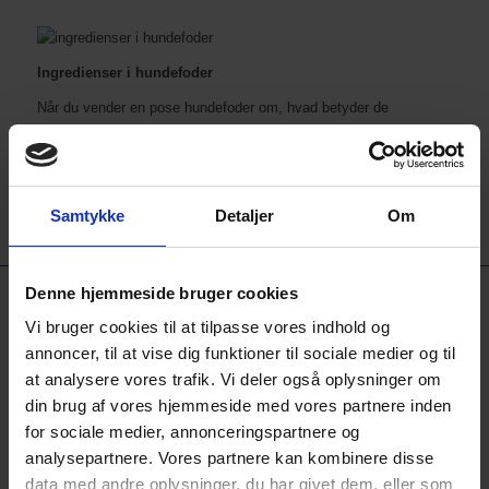
Ingredienser i hundefoder
Når du vender en pose hundefoder om, hvad betyder de
forskellige ingredienser?
Læs med om ingredienser i hundefoder
Samtykke
Detaljer
Om
Denne hjemmeside bruger cookies
Vi bruger cookies til at tilpasse vores indhold og
Køb online her på Pers Petshop, eller besøg os i butikken i
annoncer, til at vise dig funktioner til sociale medier og til
Hammel.
at analysere vores trafik. Vi deler også oplysninger om
Vi har Favrskovs største og bedste dyrehandel med super lave
din brug af vores hjemmeside med vores partnere inden
priser og høj service.
for sociale medier, annonceringspartnere og
75% af vores produkter er billigere end gennemsnittet online -og
analysepartnere. Vores partnere kan kombinere disse
vi arbejder på de sidste 25% (Vi har ikke endnu 100% prisgaranti
data med andre oplysninger, du har givet dem, eller som