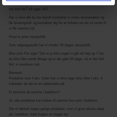
Vi har en stor butik i Hammel med et kæmpe varelager, men vi
har ikke ALT på lager 24/7.
Har vi ikke det du har bestilt kontakter vi vores leverandører og
får leveringstid- og kontakter dig for at forhøre om du vil vente til
vi får varerne ind.
Hvad er jeres returpolitik
Som udgangspunkt har vi mindst 30 dages returpolitik.
Men som Per siger “Det er jo ikke noget vi går ret højt op i” har
du ikke fået sendt tilbage og er der gået 60 dage, så er det helt
fint, vi overlever nok.
Bemærk:
Produkter som f.eks. foder kan vi ikke tage retur efter f.eks. 6
måneder, da der er en udløbsdato på.
Er priserne de samme i butikken?
Ja, alle produkter kan købes til samme lave pris i butikken
Der er faktisk nogen gange produkter, som vi giver ekstra rabat
på i butikken, fordi fragten er meget dyr.