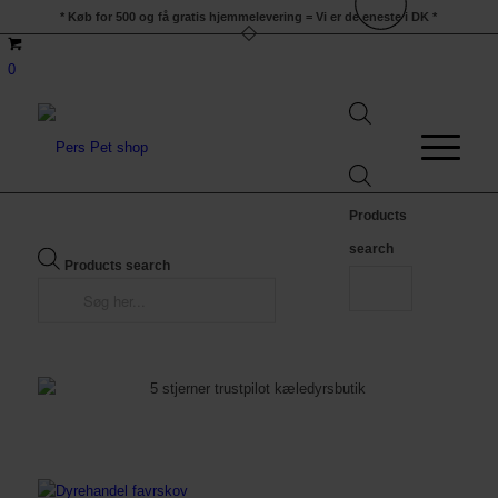
* Køb for 500 og få gratis hjemmelevering = Vi er de eneste i DK *
0
Products
search
Products search
SØG