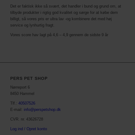
Det er faktisk ikke så svært, det handler i bund og grund om, at
tilbyde produkter i rigtig god kvalitet og sørge for at købe dem
billigt, så vores pris er ultra lav -og kombinere det med høj
service og lynhurtig fragt.
Vores score hav lagt på 4,6 – 4,9 gennem de sidste 9 år
PERS PET SHOP
Nørreport 6
8450 Hammel
Tlf.:
40507526
E-mail:
info@perspetshop.dk
CVR. nr. 43626728
Log ind / Opret konto